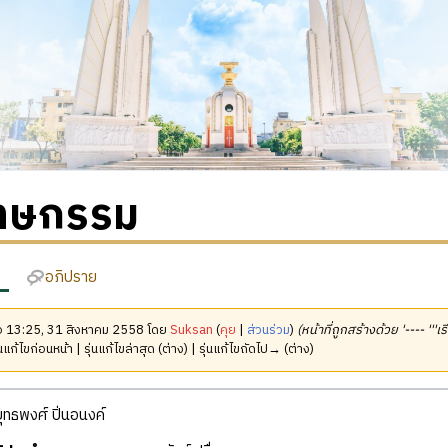
โทษกรรม
อภิปราย
มื่อ 13:25, 31 สิงหาคม 2558 โดย
Suksan
(
คุย
|
ส่วนร่วม
)
(หน้าที่ถูกสร้างด้วย '---- '''เร
นแก้ไขก่อนหน้า | รุ่นแก้ไขล่าสุด (ต่าง) | รุ่นแก้ไขถัดไป→ (ต่าง)
ยุทธพงศ์ ปิ่นอนงค์