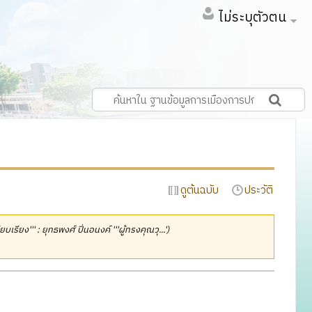
ไม่ระบุตัวตน
ดูต้นฉบับ
ประวัติ
ียบเรียง''' : ยุทธพงศ์ ปิ่นอนงค์ '''ผู้ทรงคุณวุ...')