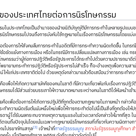
ของประเทศไทยต่อการนิรโทษกรรม
รมในประเทศไทยเป็นอำนาจของฝ่ายนิติบัญญัติมีการกระทำในหลายรูปแบบขอ
ารนิรโทษกรรมไปจนถึงการบังคับใช้กฎหมายในเรื่องการนิรโทษกรรมโดยแบ่งเป
ต้องการให้สังคมลืมการกระทำในอดีตที่มีการกระทำความผิดเกิดขึ้น ในกรณีเ
อมีข้อขัดแย้งทางการเมือง หรือในกรณีมีการเปลี่ยนแปลงทางการเมือง เช่น กร
โทษกรรมว่าผู้ก่อการปฏิวัติหรือรัฐประหารได้กระทำไปด้วยความปรารถนาดีต
้ที่พยายามกระทำการปฏิวัติหรือรัฐประหารไม่สำเร็จ ก็จะอ้างเหตุเพื่อความ
์ให้แก่ประเทศชาติต่อไป ด้วยเหตุดังกล่าวมาแล้วถือเสมือนว่าการกระทำความผ
คือเพื่อให้เกิดความสามัคคีของคนในชาติ ที่มีความเกี่ยวพันกับเรื่องการป
กรรมได้มีส่วนช่วยบรรเทาให้ความบาดหมางระหว่างคนในชาติได้หันหน้าเข้า
ยคือเพื่อต้องการให้เกิดการปฏิบัติที่ถูกต้องตามกฎหมายในภายหน้า กล่าว
กระทำความผิดเริ่มต้นนับหนึ่งใหม่เพื่อให้การกระทำต่อไปนี้เป็นสิ่งที่ถูกต้อ
รดาผู้ได้รับผลกระทบจากเหตุความรุนแรงในช่วงเวลาดังกล่าวให้มากที่สุด ใน
ตจนถึงปัจจุบันโดยเน้นเฉพาะกฎหมายนิรโทษกรรมที่เกี่ยวกับความผิดทางการเ
[3]
ุณไปรยาทัศนสกุล
เจ้าหน้าที่
ศาลรัฐธรรมนูญ
สถาบันรัฐธรรมนูญศึกษา
ส
นอีกครั้ง เมื่อปีพุทธศักราช ๒๕๕๗ ดังที่จะกล่าวดังต่อไปนี้