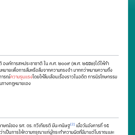
องค์การสหประชาชาติ ใน ค.ศ. ๒๐๐๙ (พ.ศ. ๒๕๕๒)ได้ให้คำ
ามหมายเพื่อการลืมหรือลืมจากความทรงจำ มากกว่าหมายความถึง
ุการณ์
ความรุนแรง
โดยให้ลืมเลือนเรื่องราวในอดีต การนิรโทษกรรม
มิดในทางกฎหมายเอง
[2]
ษณ์ของ รศ. ดร. ทวีเกียรติ มีนะกนิษฐ
เมื่อวันอังคารที่ ๑๕
่าเป็นการให้ความกรุณาแก่ผู้กระทำความผิดที่มีมาแต่โบราณและ