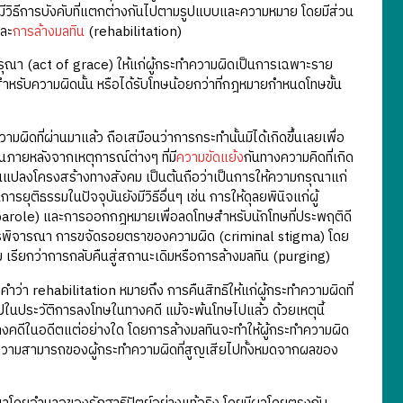
มีวิธีการบังคับที่แตกต่างกันไปตามรูปแบบและความหมาย โดยมีส่วน
ละ
การล้างมลทิน
(rehabilitation)
ณา (act of grace) ให้แก่ผู้กระทำความผิดเป็นการเฉพาะราย
หรับความผิดนั้น หรือได้รับโทษน้อยกว่าที่กฎหมายกำหนดโทษขั้น
มผิดที่ผ่านมาแล้ว ถือเสมือนว่าการกระทำนั้นมิได้เกิดขึ้นเลยเพื่อ
ภายหลังจากเหตุการณ์ต่างๆ ที่มี
ความขัดแย้ง
กันทางความคิดที่เกิด
นแปลงโครงสร้างทางสังคม เป็นต้นถือว่าเป็นการให้ความกรุณาแก่
ธรรมในปัจจุบันยังมีวิธีอื่นๆ เช่น การให้ดุลยพินิจแก่ผู้
arole) และการออกกฎหมายเพื่อลดโทษสำหรับนักโทษที่ประพฤติดี
การพิจารณา การขจัดรอยตราของความผิด (criminal stigma) โดย
ียกว่าการกลับคืนสู่สถานะเดิมหรือการล้างมลทิน (purging)
คำว่า rehabilitation หมายถึง การคืนสิทธิให้แก่ผู้กระทำความผิดที่
ไปในประวัติการลงโทษในทางคดี แม้จะพ้นโทษไปแล้ว ด้วยเหตุนี้
ิทางคดีในอดีตแต่อย่างใด โดยการล้างมลทินจะทำให้ผู้กระทำความผิด
ะความสามารถของผู้กระทำความผิดที่สูญเสียไปทั้งหมดจากผลของ