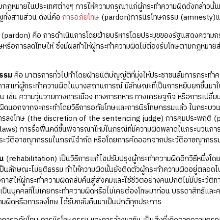
บบกฎหมายในประเทศต่างๆ การให้ความกรุณาแก่ผู้กระทำความผิดดังกล่าวนั้น
ั้งสามส่วน ดังนี้คือ
การอภัยโทษ
(pardon)การนิรโทษกรรม (amnesty)แ
(pardon) คือ การดำเนินการโดยฝ่ายบริหารโดยประมุขของรัฐแสดงความกรุ
รือการลดโทษให้ ซึ่งมีผลทำให้ผู้กระทำความผิดไม่ต้องรับโทษตามกฎหมายสำ
กรรม
คือ มาตรการทั่วไปทำโดยฝ่ายนิติบัญญัติที่มุ่งให้ประชาชนลืมการกระทำควา
กาสแก่ผู้กระทำความผิดในบางสถานการณ์ มีลักษณะที่เป็นการหยิบยกขึ้นมาใน
้น เช่น ความวุ่นวายทางการเมือง ทางการทหาร ทางเศรษฐกิจ หรือการเปลี่ย
ผิดนอกจากจะกระทำโดยวิธีการอภัยโทษและการนิรโทษกรรมแล้ว ในกระบวนการยุติ
รลงโทษ (the discretion of the sentencing judge) การคุมประพฤติ (p
laws) การรื้อฟื้นคดีขึ้นพิจารณาใหม่ในกรณีที่มีความผิดพลาดในกระบวน
ระวัติอาชญากรรมในกรณีจำกัด หรือโดยการคัดออกจากประวัติอาชญากรรม เร
ิน
(rehabilitation) เป็นวิธีการแก้ไขปรับปรุงผู้กระทำความผิดอีกวิธีหนึ่งโดย
าเป็นลักษณะไม่ยุติธรรม ทำให้ความผิดนั้นยังติดตัวผู้กระทำความผิดอยู่ตลอด
อกาสให้ผู้กระทำความผิดกลับคืนสู่สังคมและใช้ชีวิตอย่างคนปกติไม่มีประวัต
เป็นบุคคลที่ไม่เคยกระทำความผิดหรือไม่เคยต้องโทษมาก่อน บรรดาสิทธิแล
ผิดหรือการลงโทษ ได้รับกลับคืนมาเป็นปกติทุกประการ