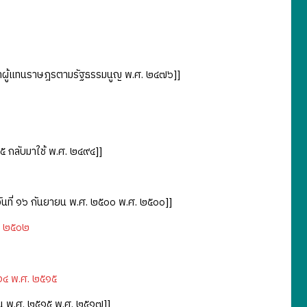
ภาผู้แทนราษฎรตามรัฐธรรมนูญ พ.ศ. ๒๔๗๖]]
๕ กลับมาใช้ พ.ศ. ๒๔๙๔]]
ันที่ ๑๖ กันยายน พ.ศ. ๒๕๐๐ พ.ศ. ๒๕๐๐]]
ศ. ๒๕๐๒
๕๑๔ พ.ศ. ๒๕๑๕
ายน พ.ศ. ๒๕๑๕ พ.ศ. ๒๕๑๗]]