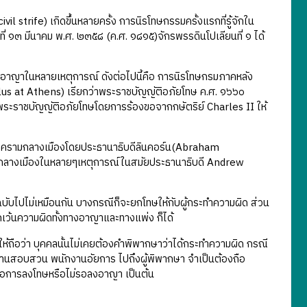
 strife) เกิดขึ้นหลายครั้ง การนิรโทษกรรมครั้งแรกที่รู้จักใน
่ ๑๓ มีนาคม พ.ศ. ๒๓๕๘ (ค.ศ. ๑๘๑๕)จักรพรรดินโปเลียนที่ ๑ ได้
ดอาญาในหลายเหตุการณ์ ดังต่อไปนี้คือ การนิรโทษกรมภาคหลัง
us at Athens) เรียกว่าพระราชบัญญัติอภัยโทษ ค.ศ. ๑๖๖๐
ะราชบัญญัติอภัยโทษโดยการร้องขอจากกษัตริย์ Charles II ให้
สงครามกลางเมืองโดยประธานาธิบดีลินคอร์น(Abraham
ามกลางเมืองในหลายๆเหตุการณ์ในสมัยประธานาธิบดี Andrew
บับไปไม่เหมือนกัน บางกรณีก็จะยกโทษให้กับผู้กระทำความผิด ส่วน
เว้นความผิดทั้งทางอาญาและทางแพ่ง ก็ได้
ให้ถือว่า บุคคลนั้นไม่เคยต้องคำพิพากษาว่าได้กระทำความผิด กรณี
ักงานสอบสวน พนักงานอัยการ ไปถึงผู้พิพากษา จำเป็นต้องถือ
ารรอการลงโทษหรือไม่รอลงอาญา เป็นต้น