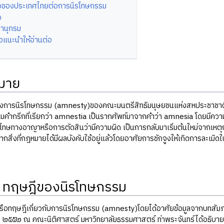
งของประเทศไทยต่อการนิรโทษกรรม
ง
านุกรม
ือแนะนำให้อ่านต่อ
มาย
การนิรโทษกรรม (amnesty)ของคณะมนตรีสิทธิมนุษยชนแห่งสหประชาชาติ 
คำกรีกที่เรียกว่า amnestia เป็นรากศัพท์มาจากคำว่า amnesia โดยมีคว
โทษทางอาญาหรือการตัดสินว่ามีความผิด เป็นการกลับมาเริ่มต้นใหม่จากเหต
จากสิ่งที่กฎหมายได้มีผลบังคับใช้อยู่แล้วโดยอาศัยการชักจูงให้เกิดการละเ
 ทฤษฎีของนิรโทษกรรม
ือทฤษฎีเกี่ยวกับการนิรโทษกรรม (amnesty)โดยได้อาศัยข้อมูลจากบทสัมภา
 ๒๕๕๒ ณ คณะนิติศาสตร์ มหาวิทยาลัยธรรมศาสตร์ ท่าพระจันทร์ได้อธิบายว