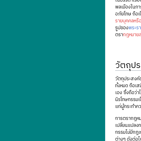
ในบรรดาเรื่อ
พลเมืองในการ
อภัยโทษ ถือเ
รายบุคคลหรือ
รูปของ
พระร
ตรา
กฎหมายล้
วัตถุป
วัตถุประสงค
ทั้งหมด ถือเ
เอง ซึ่งถือว่
นิรโทษกรรมเป
แก่ผู้กระทำค
การตรากฎหมาย
เปลี่ยนแปลงท
กรรมไม่มีกฎเ
ต่างๆ ดังต่อไป