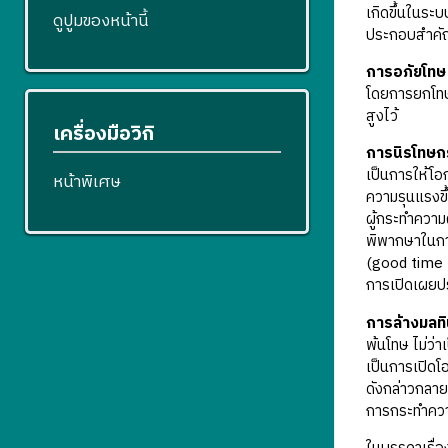
เกิดขึ้นในระ
ดูปูมของหน้านี้
ประกอบสำคัญท
การอภัยโทษ
โดยการยกโทษห
สูงไว้
เครื่องมือวิกิ
การนิรโทษ
เป็นการให้โอ
หน้าพิเศษ
ความรุนแรงขึ
ผู้กระทำความ
พิพากษาในกา
(good time 
การเปิดเผยป
การล้างมลท
พ้นโทษ ไม่ว่
เป็นการเปิดโ
ดังกล่าวกลาย
การกระทำความ