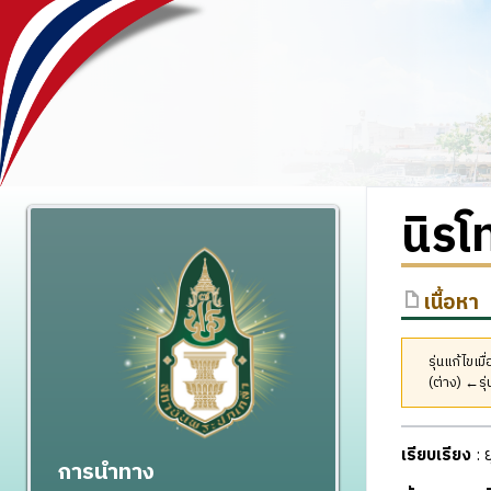
นิร
เนื้อหา
รุ่นแก้ไขเ
(ต่าง) ←รุ่
เรียบเรียง
: 
การนำทาง