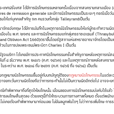
เทศฝรั่งเศส ได้มีการนิรโทษกรรมหลายครั้งเนื่องจากสงครามกลางเมือง (civil
es de remission generale และมีการนิรโทษกรรมเป็นระยะๆ กรณีเมื่อวันที
มให้แก่บุคคลสำคัญ ๑๓ คนรวมทั้งกลุ่ม Talleyrandเป็นต้น
ักรอังกฤษ ได้มีการบันทึกในเหตุการณ์นิรโทษกรรมให้แก่ผู้กระทำความผิ
มืองใน พ.ศ. ๒๑๙๔ และการนิรโทษกรรมแก่กลุ่มทรราชเอเธนส์ (Thrasybul
and Oblivion Act 1660)ตราขึ้นโดยรัฐสภาแห่งสหราชอาณาจักรโดยเป็นพร
มีส่วนในการปลงพระชนม์พระบิดา Charles I เป็นต้น
ัฐอเมริกา ได้เคยมีการประกาศนิรโทษกรรมครั้งสำคัญภายหลังเหตุการณ์
่อวันที่ ๘ ธันวาคม พ.ศ. ๒๔๐๖ (ค.ศ. ๑๘๖๓) และในเหตุการณ์ภายหลังสงคร
ในระหว่าง พ.ศ. ๒๔๐๘ ถึง ๒๔๑๑ (ค.ศ. ๑๘๖๕ ถึง ๑๘๖๘) เป็นต้น
งกฎหมายนิรโทษกรรมขึ้นอยู่กับบทบัญญัติของ
กฎหมายนิรโทษกรรม
ในแต่ละฉ
าจยกเว้นความผิดโดยถือว่าการกระทำนั้นไม่เป็นความผิดอีกต่อไป อาจจะยก
ีคำพิพากษาถึงที่สุดให้ลงโทษนั้น เมื่อผลของการนิรโทษกรรมบังคับใช้แล้ว 
ให้การลงโทษสิ้นสุดลง ด้วยเหตุนี้ทำให้กระบวนการทางศาลทั้งหมด ตั้งแต่พน
นั้นไม่เคยต้องคำพิพากษามาก่อนเลย ไม่มีผลผูกพันใดๆ ไม่ว่าการเพิ่มโทษ ก