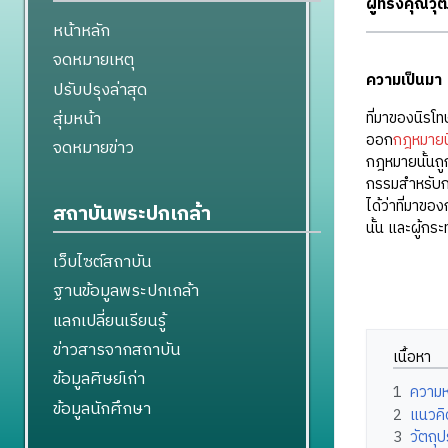
ผู้ทรงคุณว
หน้าหลัก
จดหมายเหตุ
ความเป็นมา
ปรับปรุงล่าสุด
สุ่มหน้า
ที่มาของนิรโ
ออก
กฎหมายน
จดหมายข่าว
กฎหมายนั้นถู
กรรมสำหรับก
ได้ว่าที่มาข
สถาบันพระปกเกล้า
นั้น และผู้ก
เว็บไซต์สถาบัน
ฐานข้อมูลพระปกเกล้า
แลกเปลี่ยนเรียนรู้
ข่าวสารจากสถาบัน
เนื้อหา
ข้อมูลศิษย์เก่า
1
ความ
ข้อมูลนักศึกษา
2
แนวคิ
3
วัตถุ