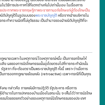
ุณาโดยอำนาจของรัฏฐาธิปัตย์อย่างแท้จริง โดยมีผลโดยตรงกับ
วิธีการประกาศใช้ที่แตกต่างกันไปเท่านั้นเอง ในเรื่องการ
ดยประกาศพระราชกฤษฎีกาพระราชทานอภัยโทษแก่ผู้ต้องโทษเป็น
นิติบัญญัติในรูปแบบของ
พระราชบัญญัติ
หรือจากฝ่ายบริหารใน
รกระทำความผิดที่ไม่ยุติธรรม เป็นอำนาจของฝ่ายนิติบัญญัติที่จะ
กฎหมายเฉพาะในเหตุการณ์ใดเหตุการณ์หนึ่ง เป็นการยกโทษให้
ั้นเสีย ผลของการนิรโทษกรรมนั้นมุ่งโดยตรงไปที่การกระทำผิดนั้น
ัฐสภา ที่จะต้องตราเป็นพระราชบัญญัติ ทั้งนี้ เพราะว่าเมื่อการ
ับเป็นการออกกฎหมายย้อนหลัง (retroactive) เฉพาะกรณีที่เป็นคุณ
คม กล่าวคือ ภายหลังมีการปฏิวัติ รัฐประหาร หรือการ
มีอำนาจในการปกครองบ้านเมืองในขณะนั้น จะเห็นได้ว่าการนิรโทษ
รโทษกรรมโดยขอยกตัวอย่างของเหตุการณ์นิรโทษกรรมของประเทศ