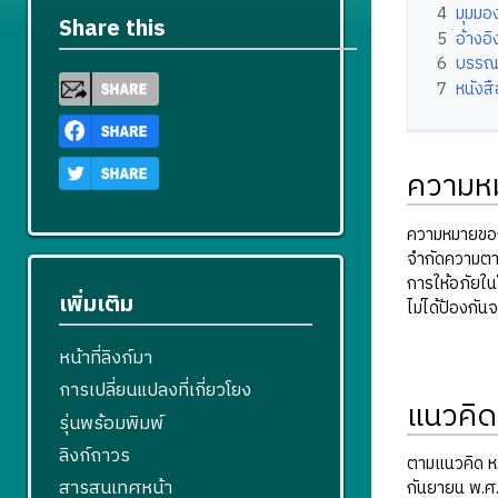
4
มุมมอ
Share this
5
อ้างอิ
6
บรรณ
7
หนังส
ความห
ความหมายของ
จำกัดความตาม
การให้อภัยใน
เพิ่มเติม
ไม่ได้ป้องกัน
หน้าที่ลิงก์มา
การเปลี่ยนแปลงที่เกี่ยวโยง
แนวคิด
รุ่นพร้อมพิมพ์
ลิงก์ถาวร
ตามแนวคิด หร
สารสนเทศหน้า
กันยายน พ.ศ.