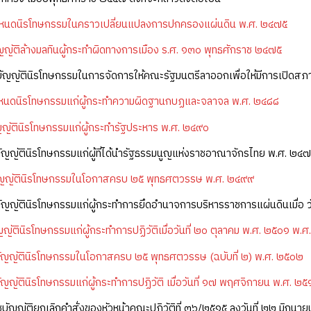
หนดนิรโทษกรรมในคราวเปลี่ยนแปลงการปกครองแผ่นดิน พ.ศ. ๒๔๗๕
ญัติล้างมลทินผู้กระทำผิดทางการเมือง ร.ศ. ๑๓๐ พุทธศักราช ๒๔๗๕
บัญญัตินิรโทษกรรมในการจัดการให้คณะรัฐมนตรีลาออกเพื่อให้มีการเปิดส
นดนิรโทษกรรมแก่ผู้กระทำความผิดฐานกบฏและจลาจล พ.ศ. ๒๔๘๘
ญัตินิรโทษกรรมแก่ผู้กระทำรัฐประหาร พ.ศ. ๒๔๙๐
ัญญัตินิรโทษกรรมแก่ผู้ที่ได้นำรัฐธรรมนูญแห่งราชอาณาจักรไทย พ.ศ. ๒๔๗
ญญัตินิรโทษกรรมในโอกาสครบ ๒๕ พุทธศตวรรษ พ.ศ. ๒๔๙๙
ัญญัตินิรโทษกรรมแก่ผู้กระทำการยึดอำนาจการบริหารราชการแผ่นดินเมื่อ ว
ญัตินิรโทษกรรมแก่ผู้กระทำการปฏิวัติเมื่อวันที่ ๒๐ ตุลาคม พ.ศ. ๒๕๐๑ พ.
ัญญัตินิรโทษกรรมในโอกาสครบ ๒๕ พุทธศตวรรษ (ฉบับที่ ๒) พ.ศ. ๒๕๐๒
ญญัตินิรโทษกรรมแก่ผู้กระทำการปฏิวัติ เมื่อวันที่ ๑๗ พฤศจิกายน พ.ศ. ๒
บัญญัติยกเลิกคำสั่งของหัวหน้าคณะปฏิวัติที่ ๓๖/๒๕๑๕ ลงวันที่ ๒๒ มิถุน