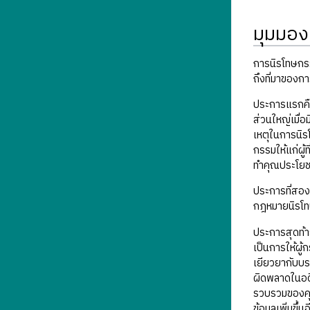
มุมมอง
การนิรโทษกร
ถึงที่มาของก
ประการแรกคือ
ส่วนใหญ่เมื่
เหตุในการนิร
กรรมให้แก่ผู
ทำคุณประโยชน
ประการที่สอง
กฎหมายนิรโทษ
ประการสุดท้า
เป็นการให้ผู้
เยียวยากับบร
ผิดพลาดในอดี
รวบรวมของค
ข้อมูลเพิ่มขึ้