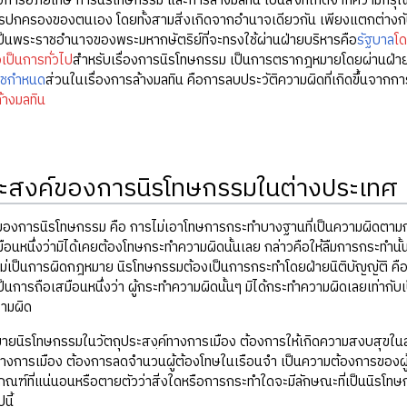
งการอภัยโทษ การนิรโทษกรรม และการล้างมลทิน เป็นสิ่งที่เกิดจากความกร
ปกครองของตนเอง โดยทั้งสามสิ่งเกิดจากอำนาจเดียวกัน เพียงแตกต่างกันใน
ป็นพระราชอำนาจของพระมหากษัตริย์ที่จะทรงใช้ผ่านฝ่ายบริหารคือ
รัฐบาล
โ
เป็นการทั่วไป
สำหรับเรื่องการนิรโทษกรรม เป็นการตรากฎหมายโดยผ่านฝ่าย
าชกำหนด
ส่วนในเรื่องการล้างมลทิน คือการลบประวัติความผิดที่เกิดขึ้นจากกา
างมลทิน
ระสงค์ของการนิรโทษกรรมในต่างประเทศ
์ของการนิรโทษกรรม คือ การไม่เอาโทษการกระทำบางฐานที่เป็นความผิดตาม
สมือนหนึ่งว่ามิได้เคยต้องโทษกระทำความผิดนั้นเลย กล่าวคือให้ลืมการกระทำน
าไม่เป็นการผิดกฎหมาย นิรโทษกรรมต้องเป็นการกระทำโดยฝ่ายนิติบัญญัติ คือ ร
็นการถือเสมือนหนึ่งว่า ผู้กระทำความผิดนั้นๆ มิได้กระทำความผิดเลยเท่าก
วามผิด
นิรโทษกรรมในวัตถุประสงฺค์ทางการเมือง ต้องการให้เกิดความสงบสุขในสัง
างการเมือง ต้องการลดจำนวนผู้ต้องโทษในเรือนจำ เป็นความต้องการของผู้
กณฑ์ที่แน่นอนหรือตายตัวว่าสิ่งใดหรือการกระทำใดจะมีลักษณะที่เป็นนิ
นี้