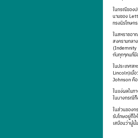
ในกรณีของประ
นามของ Lettr
ทรงนิรโทษกรร
ในสหราชอาณาจ
สงครามกลางเ
(Indemnity 
กับทุกๆคนที่
ในประเทศสหร
Lincoln)เมื
Johnson คือ 
ในแง่ผลในทา
ในบางกรณีก็อ
ในส่วนของกรณ
รับโทษอยู่ก็
เสมือนว่าผู้