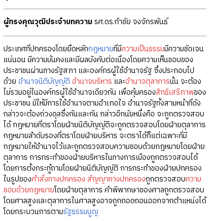
ผู้ทรงคุณวุฒิประจำบทความ
รศ.ดร.กำชัย จงจักรพันธ์
ประเทศที่ปกครองโดยยึดหลัก
กฎหมาย
ที่มี
ความเป็นธรรม
มีความชัดเจน
แน่นอน มีความมั่นคงและมีผลบังคับต่อเนื่องโดยความเห็นชอบของ
ประชาชนผ่านทางรัฐสภา และองค์กรผู้ใช้อำนาจรัฐ ซึ่งประกอบไป
ด้วย
อำนาจนิติบัญญัติ
อำนาจบริหาร
และ
อำนาจตุลาการ
นั้น จะต้อง
ไม่รวมอยู่ในองค์กรผู้ใช้อำนาจเดียวกัน เพื่อคุ้มครอง
สิทธิเสรีภาพ
ของ
ประชาชน มิให้มีการใช้อำนาจตามอำเภอใจ อำนาจรัฐทั้งสามหน้าที่ดัง
กล่าวจะต้องถ่วงดุลซึ่งกันและกัน กล่าวอีกนัยหนึ่งคือ จะถูกตรวจสอบ
ได้ กฎหมายที่ตราโดยฝ่ายนิติบัญญัติจะถูกตรวจสอบโดยฝ่ายตุลาการ
กฎหมายลำดับรองที่ตราโดยฝ่ายบริหาร จะตราได้ก็แต่เฉพาะที่มี
กฎหมายให้อำนาจไว้และถูกตรวจสอบความชอบด้วยกฎหมายโดยฝ่าย
ตุลาการ การกระทำของฝ่ายบริหารในทางการเมืองถูกตรวจสอบได้
โดยการตั้งกระทู้ถามโดยฝ่ายนิติบัญญัติ การกระทำของฝ่ายปกครอง
ในรูปของ
คำสั่งทางปกครอง
สัญญาทางปกครอง
ถูกตรวจสอบ
ความ
ชอบด้วยกฎหมาย
โดยฝ่ายตุลาการ คำพิพากษาของศาลถูกตรวจสอบ
โดยศาลสูงและตุลาการในศาลสูงอาจถูกถอดถอนออกจากตำแหน่งได้
โดยกระบวนการตาม
รัฐธรรมนูญ