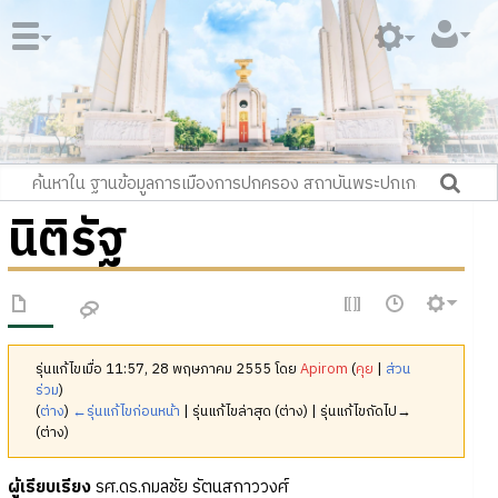
นิติรัฐ
รุ่นแก้ไขเมื่อ 11:57, 28 พฤษภาคม 2555 โดย
Apirom
(
คุย
|
ส่วน
ร่วม
)
(
ต่าง
)
←รุ่นแก้ไขก่อนหน้า
| รุ่นแก้ไขล่าสุด (ต่าง) | รุ่นแก้ไขถัดไป→
(ต่าง)
ผู้เรียบเรียง
รศ.ดร.กมลชัย รัตนสกาววงศ์