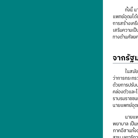
ทั้งนี้ นายแ
แพทย์อุดมได้
การสร้างเครื
เสริมความเป็
ทางด้านศัลย
จากรัฐม
ในสมัยรั
ว่าการกระทร
ด้วยการปรับ
คล่องตัวและไ
ราบรมราชชนนี 
นายแพทย์อุด
นายแพทย์อุด
พยาบาล เป็น
ภาคอีสานทั้ง
สุขุม เลขาธิ