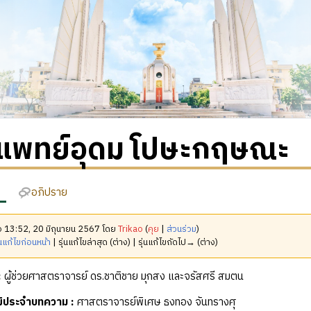
แพทย์อุดม โปษะกฤษณะ
อภิปราย
มื่อ 13:52, 20 มิถุนายน 2567 โดย
Trikao
(
คุย
|
ส่วนร่วม
)
นแก้ไขก่อนหน้า
| รุ่นแก้ไขล่าสุด (ต่าง) | รุ่นแก้ไขถัดไป→ (ต่าง)
:
ผู้ช่วยศาสตราจารย์ ดร.ชาติชาย มุกสง และจรัสศรี สมตน
ุฒิประจำบทความ
:
ศาสตราจารย์พิเศษ ธงทอง จันทรางศุ