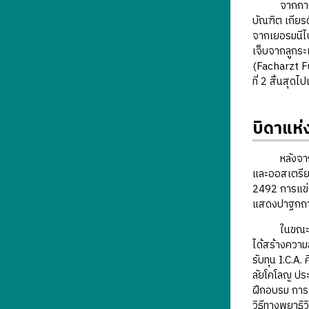
จากการที่นา
บัณฑิต เกียร
จากเยอรมนีไป
เจ็บจากลูกระ
(Facharzt F
ที่ 2 สิ้นสุดไป
บิดาแห
หลังจากกลับม
และออสเตรีย 
2492 การแข่ง
แสดงปาฐกถาที
ในขณะเดียวก
ได้สร้างความ
รับทุน I.C.A
ลัยโคโลญ ประ
ฝึกอบรม การ
วิธีทางพยาธิ