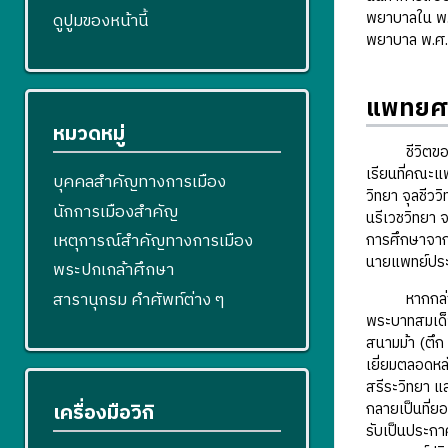
พยาบาลใน พ.
ดูปูมของหน้านี้
พยาบาล พ.ศ.
แพทยศาส
หมวดหมู่
ชีวิตของนักเ
เรียนที่คณะแ
บุคคลสำคัญทางการเมือง
วิทยา จุลชีวว
นักการเมืองสำคัญ
นรีเวชวิทยา
เหตุการณ์สำคัญทางการเมือง
การศึกษาจากศิ
นายแพทย์ประดิ
พระปกเกล้าศึกษา
สารานุกรม คำศัพท์ต่าง ๆ
หากกล่าวถึงบ
พระบาทสมเด็จ
สนามม้า (ตึก
เยี่ยมตลอดห
สรีระวิทยา 
กลายเป็นที่ย
เครื่องมือวิกิ
รับเป็นประกา