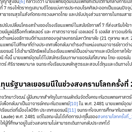
ญญาสูงขึ้น
[6]
กล่าวได้ว่า นายแพทย์อุดมเป็นแพทย์ที่เติบโตท่ามกลางการเ
าลที่ 7 ทรงให้ตรากฎเสนาบดีโดยแบ่งการประกอบโรคศิลปะออกเป็นแผนปัจจุ
กรมสาธารณสุขในสังกัดกระทรวงมหาดไทย และปรับปรุงส่วนราชการในกรมสา
ปลี่ยนโครงสร้างของโรงเรียนแพทย์ในสมัยรัชกาลที่ 7 ที่ส่งเสริมให้
ดยมีมูลนิธิร็อคกีเฟลเลอร์ และ ศาสตราจารย์ เอลเลอร์ จี เอลลิส ชาวอเม
ำรงตำแหน่งอธิการบดีท่านแรกของจุฬาลงกรณ์มหาวิทยาลัย (21 ตุลาคม พ.ศ
ยนแพทย์ไปศึกษาที่ต่างประเทศเพื่อกลับมาดำรงตำแหน่งแทนอาจารย์ชาวต่างประ
ยอรมนี ได้เข้ามามีอิทธิพลในโรงเรียนแพทย์เป็นอย่างมากและเปิดโอกาสให
ี ทั้งนี้ นายแพทย์อุดมได้ไปสมัครเรียนภาษาเยอรมันที่สมาคม ไทย-เยอรม
ตร์ ศิริราชพยาบาล จนกระทั่งเรียนจบหลักสูตรและสอบได้ทุนและเดินทางไ
นทุนรัฐบาลเยอรมนีในช่วงสงครามโลกครั้งที่ 
าวัจฒน์ ผู้มีบทบาทสำคัญในการผลักดันจัดตั้งคณะทันตแพทยศาสตร์ขึ้น
์เพื่อกลับมาเป็นอาจารย์คณะทันตแพทย์
[10]
ใน พ.ศ. 2481 นายแพทย์อุดมจ
เรียนต่อที่เมืองไลป์ซิก ประเทศเยอรมนี
[11]
จนกระทั่งจบการศึกษาทันตแพทย
aude) พ.ศ. 2481 แต่ในขณะนั้นได้เกิดการปะทุขึ้นของ
สงครามโลกครั้งที่
ห้ผู้ที่ศึกษาอยู่ในช่วงสงครามไม่สามารถเดินทางกลับประเทศได้