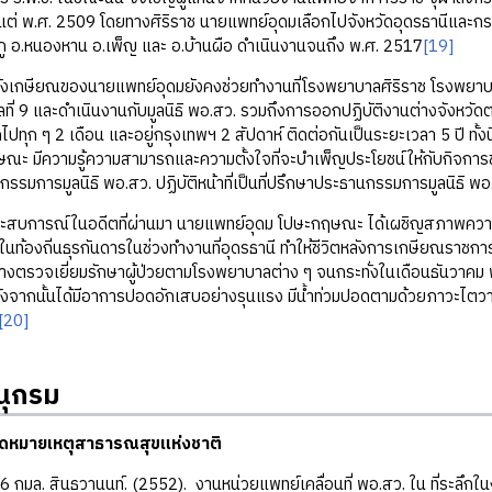
แต่ พ.ศ. 2509 โดยทางศิริราช นายแพทย์อุดมเลือกไปจังหวัดอุดรธานีและกระจ
ู อ.หนองหาน อ.เพ็ญ และ อ.บ้านผือ ดำเนินงานจนถึง พ.ศ. 2517
[19]
ษียณของนายแพทย์อุดมยังคงช่วยทำงานที่โรงพยาบาลศิริราช โรงพยาบ
ที่ 9 และดำเนินงานกับมูลนิธิ พอ.สว. รวมถึงการออกปฏิบัติงานต่างจังหวัด
ทุก ๆ 2 เดือน และอยู่กรุงเทพฯ 2 สัปดาห์ ติดต่อกันเป็นระยะเวลา 5 ปี ทั
ณะ มีความรู้ความสามารถและความตั้งใจที่จะบำเพ็ญประโยชน์ให้กับกิจการข
รมการมูลนิธิ พอ.สว. ปฏิบัติหน้าที่เป็นที่ปรึกษาประธานกรรมการมูลนิธิ พอ.
ณ์ในอดีตที่ผ่านมา นายแพทย์อุดม โปษะกฤษณะ ได้เผชิญสภาพความเจ็บ
ู่ในท้องถิ่นธุรกันดารในช่วงทำงานที่อุดรธานี ทำให้ชีวิตหลังการเกษียณรา
งตรวจเยี่ยมรักษาผู้ป่วยตามโรงพยาบาลต่าง ๆ จนกระทั่งในเดือนธันวาคม พ
ังจากนั้นได้มีอาการปอดอักเสบอย่างรุนแรง มีน้ำท่วมปอดตามด้วยภาวะไตวาย 
[20]
ุกรม
หมายเหตุสาธารณสุขแห่งชาติ
6 กมล. สินธวานนท์. (2552). งานหน่วยแพทย์เคลื่อนที่ พอ.สว. ใน ที่ระ