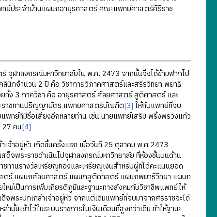
พทย์ประจำบ้านแผนกอายุรศาสตร์ คณะแพทย์ศาสตร์ศิริราช
์ จุฬาลงกรณ์มหาวิทยาลัยใน พ.ศ. 2473 จากนั้นจึงได้ข้ามฟากไป
ินิกจำนวน 2 ปี คือ วิชากายวิภาคศาสตร์และสรีรวิทยา พยาธิ
่วยทั้ง 3 ภาควิชา คือ อายุรศาสตร์ ศัลยศาสตร์ สูติศาสตร์ และ
งพระราชทานปริญญาบัตร แพทยศาสตร์บัณฑิต
[3]
ให้กับแพทย์ที่จบ
ายแพทย์ที่มีชื่อเสียงอีกหลายท่าน เช่น นายแพทย์เสริม พริ้งพรวงแก้ว
วม 27 คน
[4]
หัว เกิดขึ้นครั้งแรก เมื่อวันที่ 25 ตุลาคม พ.ศ 2473
เสด็จพระราชดำเนินไปจุฬาลงกรณ์มหาวิทยาลัย ที่ห้องชั้นบนด้าน
ราชทานรางวัลเหรียญทองและเหรียญเงินสำหรับผู้ที่ได้คะแนนยอด
รศาสตร์ แผนกศัลยศาสตร์ แผนกสูติศาสตร์ แผนกพยาธิวิทยา แผนก
่เป็นการเพิ่มเกียรติภูมิและฐานะทางสังคมกับวิชาชีพแพทย์ให้
จพระปกเกล้าเจ้าอยู่หัว จากแต่เดิมแพทย์ที่จบมาจากศิริราชจะได้
นั้นเข้าไว้ในระบบราชการในเงินเดือนที่สูงกว่าเดิม ทำให้ฐานะ