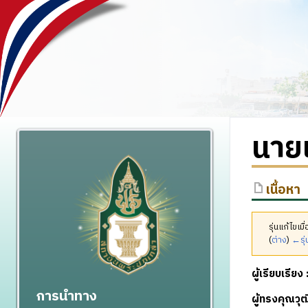
นาย
เนื้อหา
รุ่นแก้ไขเ
(
ต่าง
)
←รุ่
ผู้เรียบเรียง 
การนำทาง
ผู้ทรงคุณว