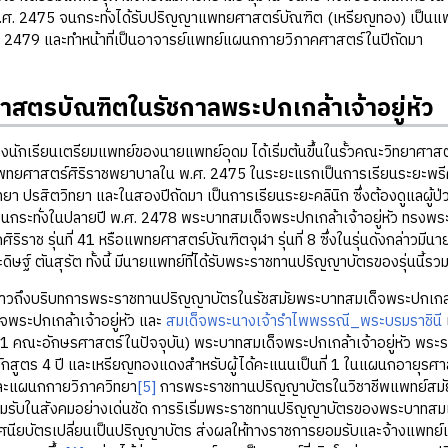
ศ. 2475 จนกระทั่งได้รับปริญญาแพทยศาสตร์บัณฑิต (เหรียญทอง) เป็นแ
 2479 และทำหน้าที่เป็นอาจารย์แพทย์แผนกกายวิภาคศาสตร์ในปีถัดมา
ตรบัณฑิตในรัชกาลพระปกเกล้าเจ้าอยู่หัว
รียนเตรียมแพทย์ของนายแพทย์อุดม ได้เริ่มต้นขึ้นในรั้วคณะวิทยาศาสตร
พทยศาสตร์ศิริราชพยาบาลใน พ.ศ. 2475 ในระยะแรกเป็นการเรียนระยะพรีคล
ิทยา ปรสิตวิทยา และในสองปีถัดมา เป็นการเรียนระยะคลินิก ซึ่งต้องดูแลผู้ป
 จนกระทั่งในปลายปี พ.ศ. 2478 พระบาทสมเด็จพระปกเกล้าเจ้าอยู่หัว ทร
ริราช รุ่นที่ 41 หรือแพทยศาสตร์บัณฑิตจุฬา รุ่นที่ 8 ซึ่งในรุ่นดังกล่าวมีน
ษฐ์ ตันสุรัต ทั้งนี้ มีนายแพทย์ที่ได้รับพระราชทานปริญญาบัตรของรุ่นนี้ร
ริบทการพระราชทานปริญญาบัตรในรัชสมัยพระบาทสมเด็จพระปกเกล้าเจ้าอยู่
พระปกเกล้าเจ้าอยู่หัว และ
สมเด็จพระนางเจ้ารำไพพรรณี_พระบรมราชินี
 1 คณะอักษรศาสตร์ในปัจจุบัน) พระบาทสมเด็จพระปกเกล้าเจ้าอยู่หัว พระ
ลักสูตร 4 ปี และเหรียญทองแดงสำหรับผู้ได้คะแนนเป็นที่ 1 ในแผนกอายุ
และแผนกกายวิภาควิทยา
[5]
การพระราชทานปริญญาบัตรในวิชาชีพแพทย์สมัยใหม
อมรับในสังคมอย่างเด่นชัด การริเริ่มพระราชทานปริญญาบัตรของพระบาทสมเด็
ศนียบัตรเปลี่ยนเป็นปริญญาบัตร ส่งผลให้ทางราชการยอมรับและจ้างแพทย์เหล่า