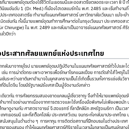
ยแพทย์อุดมต้องใช้ชีวิตในเยอรมนีและออสเตรียตลอดระยะเวลา 8 ปี ทำ
ตินิยมอันดับ 1 (Dr. Med.) ที่เมืองไฮเดลแบร์กใน พ.ศ. 2485 และเริ่มทำงา
ประเทศออสเตรีย ทำงานที่แผนกศัลยศาสตร์ มหาวิทยาลัยเวียนนา แม้จะย้าย
เบิดเช่นกัน ทั้งนี้นายแพทย์อุดมทำการศึกษาต่อในกรุงเวียนนา ประเทศออ
ür Chirurgie) ใน พ.ศ. 2489 และกลับมาเป็นอาจารย์แผนกศัลยศาสตร์ ศิร
แล้วปีกว่า
่งประสาทศัลยแพทย์แห่งประเทศไทย
าจากยุโรป นายแพทย์อุดมปฏิบัติงานในแผนกศัลยศาสตร์ทั่วไปและได้ปรับป
เช่น การผ่าตัดกระเพาะอาหารเพื่อรักษาโรคแผลเปื่อย การตัดลำไส้ใหญ่ใ
ขันระหว่างชาติมหาอำนาจในยุคสงครามเย็นได้เกิดขึ้นรวมทั้งการแข่งขันว
่อินโดจีน โดยมีรัฐบาลฝรั่งเศสเป็นผู้จัดงานดังกล่าว
ัน การศัลยกรรมสมองขาดแคลนผู้เชี่ยวชาญ จึงทำให้นายแพทย์อุดมรับหน
ลำบากใจอย่างมากเนื่องจากการตรวจและใช้เครื่องมือพิเศษไม่เพียงพอนัก นา
. ศึกษาดูงานกับ ศาสตราจารย์ จี.ฮอแรกซ์ ที่ลาฮีคลินิก สหรัฐอเมริกา เป็น
เทศเยอรมนี และที่สต็อคโฮล์ม ประเทศสวีเดน จนกระทั่งกลับมาประเทศไทย
สนับสนุนในด้านต่าง ๆ การหาทุน การติดต่อสถานที่ฝึกอบรมในต่างประเทศ
วิทยาของสมอง ทำให้แผนกศัลยศาสตร์ศิริราชในเวลานั้นกลายเป็นศูนย์กลาง