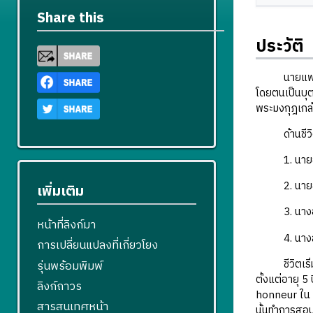
Share this
ประวัติ
นายแพทย์อุด
โดยตนเป็นบุตร
พระมงกุฎเกล้า
ด้านชีวิตคร
1. นายอภ
2. นายอนิ
เพิ่มเติม
3. นางอภิ
หน้าที่ลิงก์มา
4. นางสาว
การเปลี่ยนแปลงที่เกี่ยวโยง
ชีวิตเริ่มต้
รุ่นพร้อมพิมพ์
ตั้งแต่อายุ 5
ลิงก์ถาวร
honneur ใน พ
สารสนเทศหน้า
นั้นทำการสอบ