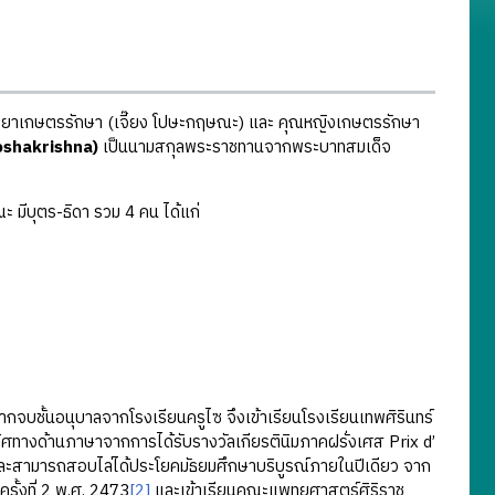
าเกษตรรักษา (เจี๊ยง โปษะกฤษณะ) และ คุณหญิงเกษตรรักษา
oshakrishna)
เป็นนามสกุลพระราชทานจากพระบาทสมเด็จ
บุตร-ธิดา รวม 4 คน ได้แก่
ชั้นอนุบาลจากโรงเรียนครูไซ จึงเข้าเรียนโรงเรียนเทพศิรินทร์
็นเลิศทางด้านภาษาจากการได้รับรางวัลเกียรตินิมภาคฝรั่งเศส Prix d’
และสามารถสอบไล่ได้ประโยคมัธยมศึกษาบริบูรณ์ภายในปีเดียว จาก
ั้งที่ 2 พ.ศ. 2473
[2]
และเข้าเรียนคณะแพทยศาสตร์ศิริราช