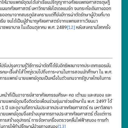
ให้นายแพทย์อุดมได้เล่าเรียนปริญญาทางศัลยแพทยศาสตรดุษฎี
นที่แผนกศัลยศาสตร์ มหาวิทยาลัยไฮเดลแบร์ก จนกระทั่งเดินทางออก
ออกมาจากสมรภูมิสงครามแต่ก็ยังมีการผ่าตัดรักษาผู้ป่วยที่บาด
สเตรีย จนได้เป็นผู้ชำนาญศัลยศาสตร์จากแพทยสภาเวียนนา
ิราชพยาบาล ในเดือนตุลาคม พ.ศ. 2489
[12]
หลังสงครามโลกครั้ง
รุงความรู้วิธีการผ่าตัดที่ได้รับอิทธิพลมาจากประเทศเยอรมัน
นโรคมะเร็งลำไส้ใหญ่รวมไปถึงภาระงานในการสอนนักศึกษา ใน พ.ศ.
ิชาการแพทย์ นายแพทย์อุดมเป็นหนึ่งในตัวแทนจากรัฐบาลไทยในการ
้าที่เป็นอาจารย์สาขาศัลยกรรมศีรษะ คอ เต้านม และสมอง และ
ยแพทย์อุดมจึงติดต่อเพื่อนร่วมรุ่นมาช่วยรักษาใน พ.ศ. 2497 ได้
เวลา 1 ปี และดูงานที่สถาบันประสาทประสาทศัลยศาสตร์ ณ มหาวิลทยา
 นายแพทย์อุดมจึงสร้างบุคลากรทางประสาทศัลยศาสตร์ ตั้งแต่การ
 การสร้างอุปกรณ์ การจัดหาเครื่องตรวจคลื่นไฟฟ้าสมอง การทำ
ในการให้คำปรึกษาผู้ป่วยทางสมอง
[13]