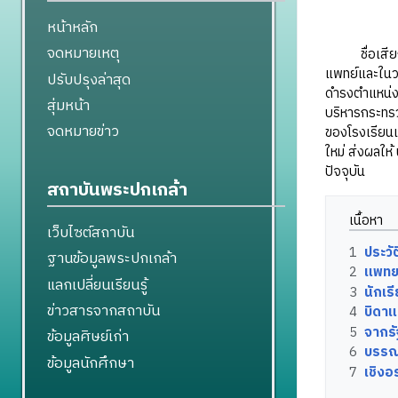
หน้าหลัก
จดหมายเหตุ
ชื่อเสียงแล
แพทย์และในว
ปรับปรุงล่าสุด
ดำรงตำแหน่ง
สุ่มหน้า
บริหารกระทรว
จดหมายข่าว
ของโรงเรียนแพ
ใหม่ ส่งผลให
ปัจจุบัน
สถาบันพระปกเกล้า
เนื้อหา
เว็บไซต์สถาบัน
1
ประวัต
ฐานข้อมูลพระปกเกล้า
2
แพทยศ
แลกเปลี่ยนเรียนรู้
3
นักเร
ข่าวสารจากสถาบัน
4
บิดา
5
จากรั
ข้อมูลศิษย์เก่า
6
บรรณ
ข้อมูลนักศึกษา
7
เชิงอ