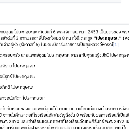
ม โปษะกฤษณะ เกิดวันที่ 6 พฤศจิกายน พ.ศ. 2453 เป็นบุตรของ พระย
ลำดับที่ 3 จากบรรดาพี่น้องทั้งหมด 8 คน ทั้งนี้ ตระกูล
“โปษะกฤษณะ”
(P
เจ้าอยู่หัว (รัชกาลที่ 6) ในขณะบิดารับราชการเป็นขุนหลวงวีหิกรณ์
[1]
อบครัว นายแพทย์อุดม โปษะกฤษณะ สมรสกับคุณหญิงมัทนี โปษะกฤษณะ มี
ิราม โปษะกฤษณะ
รุทธ์ โปษะกฤษณะ
ฤดี โปษะกฤษณะ
อนันทิตา โปษะกฤษณะ
นวัยเรียนของนายแพทย์อุดมได้ฉายแววความโดดเด่นทางด้านภาษา หลังจากจบ
 ปี จากนั้นศึกษาต่อที่โรงเรียนอัสสัมชัญถึงชั้น 8 พร้อมกับผลการเรียนที่เป
.ศ. 2470 และเข้าเรียนแผนกภาษาที่โรงเรียนวัดเทพศิรินทร์ พ.ศ. 2472 
เข้าเตรียมแพทย์จุฬาลงกรณ์มหาวิทยาลัย มุมานะจนกระทั่งสอบติดแพทย์ใน คร