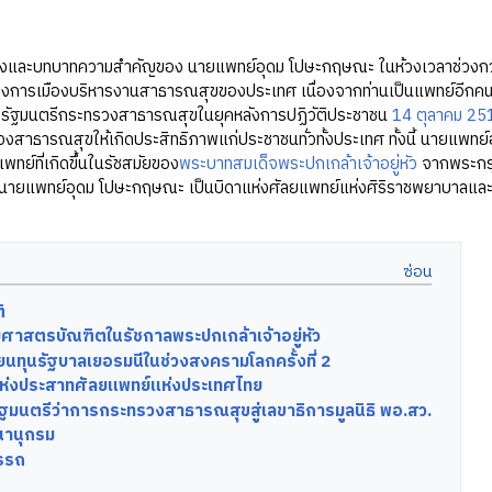
ะบทบาทความสำคัญของ นายแพทย์อุดม โปษะกฤษณะ ในห้วงเวลาช่วงกว่าครึ
งการเมืองบริหารงานสาธารณสุขของประเทศ เนื่องจากท่านเป็นแพทย์อีกคนท
รัฐมนตรีกระทรวงสาธารณสุขในยุคหลังการปฏิวัติประชาชน
14 ตุลาคม 25
งสาธารณสุขให้เกิดประสิทธิภาพแก่ประชาชนทั่วทั้งประเทศ ทั้งนี้ นายแพทย
ทย์ที่เกิดขึ้นในรัชสมัยของ
พระบาทสมเด็จพระปกเกล้าเจ้าอยู่หัว
จากพระกรุ
้ นายแพทย์อุดม โปษะกฤษณะ เป็นบิดาแห่งศัลยแพทย์แห่งศิริราชพยาบาลและเป
ิ
าสตรบัณฑิตในรัชกาลพระปกเกล้าเจ้าอยู่หัว
ียนทุนรัฐบาลเยอรมนีในช่วงสงครามโลกครั้งที่ 2
แห่งประสาทศัลยแพทย์แห่งประเทศไทย
ฐมนตรีว่าการกระทรวงสาธารณสุขสู่เลขาธิการมูลนิธิ พอ.สว.
านุกรม
รรถ