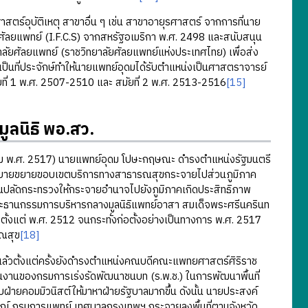
ตร์อุบัติเหตุ สาขาอื่น ๆ เช่น สาขาอายุรศาสตร์ จากการที่นาย
กศัลยแพทย์ (I.F.C.S) จากสหรัฐอเมริกา พ.ศ. 2498 และสนับสนุน
ัยศัลยแพทย์ (ราชวิทยาลัยศัลยแพทย์แห่งประเทศไทย) เพื่อส่ง
็นที่ประจักษ์ทำให้นายแพทย์อุดมได้รับตำแหน่งเป็นศาสตราจารย์
่ 1 พ.ศ. 2507-2510 และ สมัยที่ 2 พ.ศ. 2513-2516
[15]
ูลนิธิ พอ.สว.
ม พ.ศ. 2517) นายแพทย์อุดม โปษะกฤษณะ ดำรงตำแหน่งรัฐมนตรี
โยบายขยายขอบเขตบริการทางสาธารณสุขกระจายไปส่วนภูมิภาค
ปลัดกระทรวงให้กระจายอำนาจไปยังภูมิภาคเกิดประสิทธิภาพ
ระธานกรรมการบริหารกลางมูลนิธิแพทย์อาสา สมเด็จพระศรีนครินท
ินการตั้งแต่ พ.ศ. 2512 จนกระทั่งก่อตั้งอย่างเป็นทางการ พ.ศ. 2517
ณสุข
[18]
วตั้งแต่ครั้งยังดำรงตำแหน่งคณบดีคณะแพทยศาสตร์ศิริราช
งานของกรมการเร่งรัดพัฒนาชนบท (ร.พ.ช.) ในการพัฒนาพื้นที่
ฝ่ายคอมมิวนิสต์ให้มาหาฝ่ายรัฐบาลมากขึ้น ดังนั้น นายประสงค์
กรณ์ กรมการแพทย์ เทศบาลกรุงเทพฯ กระจายลงพื้นที่ตามจังหวัด