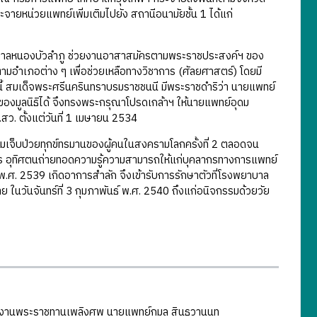
ายหน่วยแพทย์เพิ่มเติมไปยัง สถานีอนามัยชั้น 1 ได้แก่
าลหนองบัวลำภู ช่วยงานอาสาสมัครตามพระราชประสงค์ฯ ของ
ตามอำเภอต่าง ๆ เพื่อช่วยเหลือทางวิชาการ (ศัลยศาสตร์) โดยมี
้งนี้ สมเด็จพระศรีนครินทราบรมราชชนนี มีพระราชดำริว่า นายแพทย์
องมูลนิธิได้ จึงทรงพระกรุณาโปรดเกล้าฯ ให้นายแพทย์อุดม
สว. ตั้งแต่วันที่ 1 เมษายน 2534
ป่วยทุกข์ทรมานของผู้คนในสงครามโลกครั้งที่ 2 ตลอดจน
ชการ อุทิศตนถ่ายทอดความรู้ความสามารถให้แก่บุคลากรทางการแพทย์
.ศ. 2539 เกิดอาการสำลัก จึงเข้ารับการรักษาตัวที่โรงพยาบาล
ในวันจันทร์ที่ 3 กุมภาพันธ์ พ.ศ. 2540 ถึงแก่อนิจกรรมด้วยวัย
ลึกในงานพระราชทานเพลิงศพ นายแพทย์กมล สินธวานนท