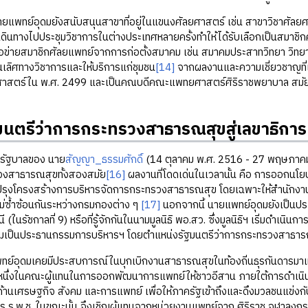
พทย์อุดมยังสนับสนุนสาขาที่อยู่ในแขนงศัลยศาสตร์ เช่น สาขาวิชาศัลยศาส
เดินทางไปประชุมวิชาการในต่างประเทศหลายครั้งทำให้ได้รับเลือกเป็นสมาชิ
อข่ายสมาชิกศัลยแพทย์จากการก่อตั้งสมาคม เช่น สมาคมประสาทวิทยา วิทยาล
นเลิศทางวิชาการและให้บริการแก่ชุมชน
[14]
จากผลงานและความเชี่ยวชาญที่เป
ศาสตร์ใน พ.ศ. 2499 และเป็นคณบดีคณะแพทยศาสตร์ศิริราชพยาบาล สมัยที
นตรีว่าการกระทรวงสาธารณสุขสู่เลขาธิการม
ฐบาลของ นาย
สัญญา_ธรรมศักดิ์
(14 ตุลาคม พ.ศ. 2516 - 27 พฤษภาค
วงสาธารณสุขทั้งสองสมัย
[16]
ผลงานที่โดดเด่นในเวลานั้น คือ การออกน
ปรุงโครงสร้างการบริหารจัดการกระทรวงสาธารณสุข โดยเฉพาะให้สำนักงาน
ม่ซ้ำซ้อนกันระหว่างกรมกองต่าง ๆ
[17]
นอกจากนี้ นายแพทย์อุดมยังเป็นป
(ในรัชกาลที่ 9) หรือที่รู้จักกันในนามมูลนิธิ พอ.สว. ซึ่งมูลนิธิฯ เริ่มดำเน
มเป็นประธานกรรมการบริหารฯ โดยตำแหน่งรัฐมนตรีว่าการกระทรวงสาธาร
มเคยมีประสบการณ์ในบุกเบิกงานสาธารณสุขในท้องถิ่นธุรกันดารมาแล้
หนึ่งในคณะผู้แทนในการออกพัฒนาการแพทย์ให้ชาวอีสาน ภายใต้การดำเนิน
ด้านเศรษฐกิจ สังคม และการแพทย์ เพื่อให้ภาครัฐเข้าถึงและดึงมวลชนแข่งกับ
การ ร.พ.ช. ในขณะนั้น จึงเชิญผู้แทนจากหน่วยงานแพทย์จาก ศิริราช จุฬาลง