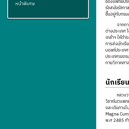
ของแพทย์ปริ
หน้าพิเศษ
รัชสมัยรัชก
ขึ้นอยู่กับ
จากการปรับเ
ต่างประเทศ โ
เกล้าฯ ให้ด
การส่งนักเรี
บอลท์ประเทศเ
ประเทศเยอรมน
กายวิภาคศาส
นักเรีย
หลวงวาจวิทย
วิชาทันตแพทย
และเดินทางไป
Magna Cum L
พ.ศ 2485 ทำใ