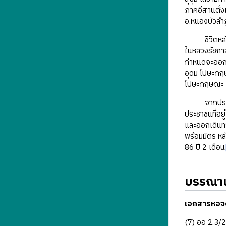
ภาคอีสานตั้ง
อ.หนองบัวลำภ
ชีวิตหลังเก
ในหลวงรัชกาล
กำหนดจะออกไป
อุดม โปษะกฤษ
โปษะกฤษณะ กร
จากประสบการ
ประชาชนที่อย
และออกเดินทา
พร้อมมิตร หล
86 ปี 2 เดือน
บรรณาน
เอกสารหอจด
(7) ออ 2.3/2