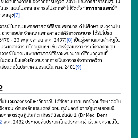
ปลี่ยนผ่านทางการเมืองจากการปฏิวัติ 2475 และการสาธารณสุข ใน
บันและแผนโบราณ และทรงโปรดเกล้าให้จัดตั้ง
“สภาการแพทย์”
ธารณสุข
[7]
อาจารย์ในคณะแพทยศาสตร์ศิริราชพยาบาลได้ไปศึกษาและดูงานใน
ริกัน อาจารย์ประจำคณะแพทยศาสตร์ศิริราชพยาบาล ได้รับโปรด
. 2478 - 23 พฤศจิกายน พ.ศ. 2497)
[8]
เป็นผู้ผลักดันคนสำคัญใน
เทศที่จ้างมาโดยมูลนิธิฯ เช่น สหรัฐอเมริกา กระทั่งกองทุนฮุม
้อาจารย์ในคณะแพทยศาสตร์ศิริราชพยาบาลได้ศึกษาดูงานที่
ัน ในตอนเย็นหลังเลิกงานจากการเป็นอาจารย์จากภาควิชา
ปเรียนต่อในประเทศเยอรมนีใน พ.ศ. 2481
[9]
2
ในจุฬาลงกรณ์มหาวิทยาลัย ได้ชักชวนนายแพทย์อุดมศึกษาต่อใน
ึงสอบได้ทุนอเล็กแซนเดอร์ วอน ฮุมโบลดท์ จากรัฐบาลเยอรมนี
์ศาสตร์ดุษฎีบัณฑิต เกียรตินิยมอันดับ 1 (Dr.Med. Dent
_2
พ.ศ. 2482 ประกอบกับประเทศไทยประกาศเข้าร่วมสงครามนี้ใน