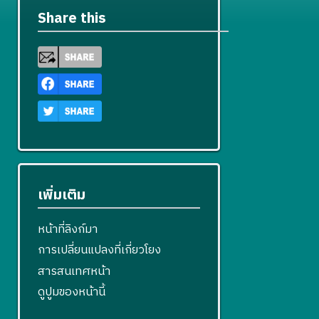
ร
า
ข
ไ
ก้
Share this
แ
ร
ข
ไ
ก้
แ
ข
ไ
ก้
ข
ไ
ข
เพิ่มเติม
หน้าที่ลิงก์มา
การเปลี่ยนแปลงที่เกี่ยวโยง
สารสนเทศหน้า
ดูปูมของหน้านี้