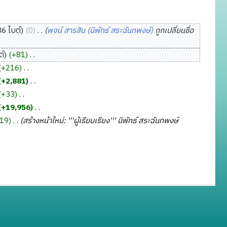
6 ไบต์
0
‎
พจน์ สารสิน (นิพัทธ์ สระฉันทพงษ์)
ถูกเปลี่ยนชื่อ
ต์
+81
‎
+216
‎
+2,881
‎
+33
‎
+19,956
‎
19
‎
สร้างหน้าใหม่: '''ผู้เรียบเรียง''' นิพัทธ์ สระฉันทพงษ์