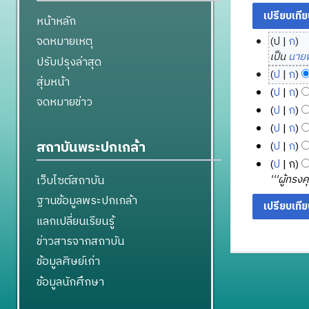
หน้าหลัก
จดหมายเหตุ
ป
ก
2
เป็น
นายพ
ปรับปรุงล่าสุด
8
ป
ก
สุ่มหน้า
ธั
2
ไ
ป
ก
จดหมายข่าว
น
1
ม่
3
ไ
ป
ก
ว
มี
มี
0
ม่
ไ
ป
ก
า
ค
น
มี
ธั
ม่
ไ
สถาบันพระปกเกล้า
ป
ก
ว
ค
า
ค
น
มี
ม่
ไ
ป
ก
า
ม
ค
ว
ว
ค
มี
ม่
'''ผู้ทรง
เว็บไซต์สถาบัน
ม
2
า
ม
า
ว
ค
มี
ย่
5
ม
2
ฐานข้อมูลพระปกเกล้า
า
ค
ว
ค
อ
ย่
5
5
ม
ม
า
แลกเปลี่ยนเรียนรู้
ว
ก
อ
8
5
ย่
2
ม
า
ข่าวสารจากสถาบัน
า
ก
อ
4
5
ย่
ม
ร
า
ข้อมูลศิษย์เก่า
ก
อ
5
ย่
แ
ร
า
ก
2
ข้อมูลนักศึกษา
อ
ก้
แ
ร
า
ก
ไ
ก้
แ