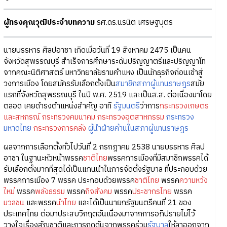
ผู้ทรงคุณวุฒิประจำบทความ
รศ.ดร.นรนิต เศรษฐบุตร
นายบรรหาร ศิลปอาชา เกิดเมื่อวันที่ 19 สิงหาคม 2475 เป็นคน
จังหวัดสุพรรณบุรี สำเร็จการศึกษาระดับปริญญาตรีและปริญญาโท
จากคณะนิติศาสตร์ มหาวิทยาลัยรามคำแหง เป็นนักธุรกิจก่อนเข้าสู่
วงการเมือง โดยสมัครรับเลือกตั้งเป็น
สมาชิกสภาผู้แทนราษฎร
สมัย
แรกที่จังหวัดสุพรรณบุรี ในปี พ.ศ. 2519 และเป็นส.ส. ต่อเนื่องมาโดย
ตลอด เคยดำรงตำแหน่งสำคัญ อาทิ
รัฐมนตรี
ว่าการ
กระทรวงเกษตร
และสหกรณ์
กระทรวงคมนาคม
กระทรวงอุตสาหกรรม
กระทรวง
มหาดไทย
กระทรวงการคลัง
ผู้นำฝ่ายค้านในสภาผู้แทนราษฎร
ผลจากการเลือกตั้งทั่วไปวันที่ 2 กรกฎาคม 2538 นายบรรหาร ศิลป
อาชา ในฐานะหัวหน้าพรรค
ชาติไทย
พรรคการเมืองที่มีสมาชิกพรรคได้
รับเลือกตั้งมากที่สุดได้เป็นแกนนำในการจัดตั้งรัฐบาล ที่ประกอบด้วย
พรรคการเมือง 7 พรรค ประกอบด้วยพรรค
ชาติไทย
พรรค
ความหวัง
ใหม่
พรรค
พลังธรรม
พรรค
กิจสังคม
พรรค
ประชากรไทย
พรรค
มวลชน
และพรรค
นำไทย
และได้เป็นนายกรัฐมนตรีคนที่ 21 ของ
ประเทศไทย ต่อมาประสบวิกฤตอันเนื่องมาจากการอภิปรายไม่ไว้
วางใจเรื่องสัญชาติและการกดดันจากพรรคร่วม
รัฐบาล
ให้ลาออกจาก