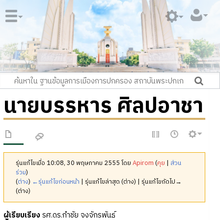
นายบรรหาร ศิลปอาชา
รุ่นแก้ไขเมื่อ 10:08, 30 พฤษภาคม 2555 โดย
Apirom
(
คุย
|
ส่วน
ร่วม
)
(
ต่าง
)
←รุ่นแก้ไขก่อนหน้า
| รุ่นแก้ไขล่าสุด (ต่าง) | รุ่นแก้ไขถัดไป→
(ต่าง)
ผู้เรียบเรียง
รศ.ดร.กำชัย จงจักรพันธ์