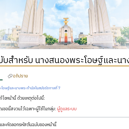
ฉบับสำหรับ นางสนองพระโอษฐ์และนาง
อภิปราย
อษฐ์และนางพระกำนัลในสมัยรัชกาลที่ 7
ก้ไขหน้านี้ ด้วยเหตุต่อไปนี้:
คุณขอนี้สงวนไว้เฉพาะผู้ใช้ในกลุ่ม:
ผู้ดูแลระบบ
ละคัดลอกรหัสต้นฉบับของหน้านี้