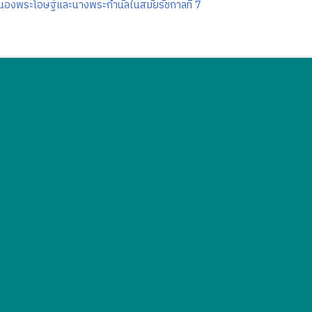
องพระโอษฐ์และนางพระกำนัลในสมัยรัชกาลที่ 7