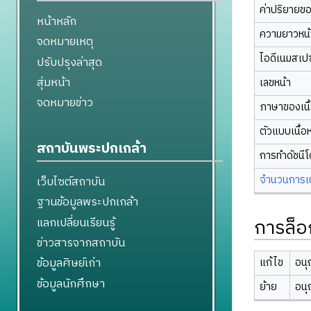
ค่าปริยายข
หน้าหลัก
ความยาวหน้า
จดหมายเหตุ
ไอดีเนมสเป
ปรับปรุงล่าสุด
สุ่มหน้า
เลขหน้า
จดหมายข่าว
ภาษาของเนื
ตัวแบบเนื้อ
สถาบันพระปกเกล้า
การทำดัชนี
จำนวนการเปล
เว็บไซต์สถาบัน
ฐานข้อมูลพระปกเกล้า
การล็อ
แลกเปลี่ยนเรียนรู้
ข่าวสารจากสถาบัน
ข้อมูลศิษย์เก่า
แก้ไข
อนุ
ข้อมูลนักศึกษา
ย้าย
อนุ