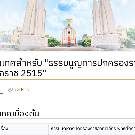
เทศสำหรับ "ธรรมนูญการปกครองร
ักราช 2515"
อภิปราย
ทศเบื้องต้น
รื่อง
ธรรมนูญการปกครองราชอาณาจักร พุทธศักร