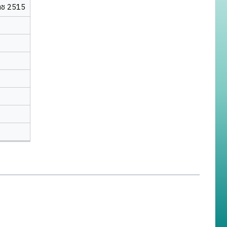
าช 2515