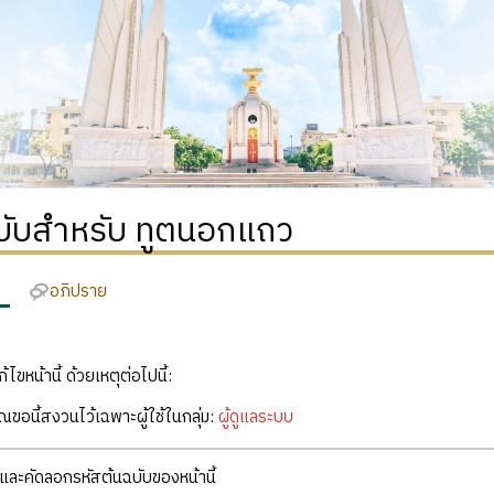
ฉบับสำหรับ ทูตนอกแถว
อภิปราย
ก้ไขหน้านี้ ด้วยเหตุต่อไปนี้:
คุณขอนี้สงวนไว้เฉพาะผู้ใช้ในกลุ่ม:
ผู้ดูแลระบบ
ละคัดลอกรหัสต้นฉบับของหน้านี้