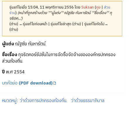
รุ่นแก้ไขเมื่อ 15:04, 11 พฤศจิกายน 2556 โดย
Suksan
(
คุย
|
ส่วน
ร่วม
)
(หน้าที่ถูกสร้างด้วย ''''ผู้แต่ง''' ณัฐชัย กันหารัตน์ '''ชื่อเรื่อง''' ทุ
จริตค...')
(ต่าง) ←รุ่นแก้ไขก่อนหน้า | รุ่นแก้ไขล่าสุด (ต่าง) | รุ่นแก้ไขถัดไป→
(ต่าง)
ผู้แต่ง
ณัฐชัย กันหารัตน์
ชื่อเรื่อง
ทุจริตคอร์รัปชั่นในการจัดซื้อจัดจ้างขององค์กรปกครอง
ส่วนท้องถิ่น
ปี
พ.ศ 2554
บทคัดย่อ
(PDF download)
หมวดหมู่
:
ว่าด้วยการปกครองท้องถิ่น
ว่าด้วยธรรมาภิบาล