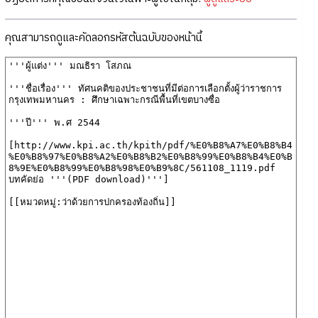
คุณสามารถดูและคัดลอกรหัสต้นฉบับของหน้านี้