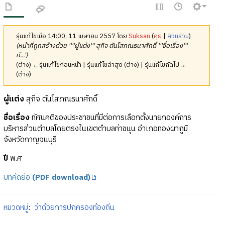
รุ่นแก้ไขเมื่อ 14:00, 11 เมษายน 2557 โดย
Suksan
(
คุย
|
ส่วนร่วม
)
(หน้าที่ถูกสร้างด้วย ''''ผู้แต่ง''' สุกิจ ตันโสภณธนาศักดิ์ '''ชื่อเรื่อง'''
ทั...')
(ต่าง) ←รุ่นแก้ไขก่อนหน้า | รุ่นแก้ไขล่าสุด (ต่าง) | รุ่นแก้ไขถัดไป→
(ต่าง)
ผู้แต่ง
สุกิจ ตันโสภณธนาศักดิ์
ชื่อเรื่อง
ทัศนคติของประชาชนที่มีต่อการเลือกตั้งนายกองค์การ
บริหารส่วนตำบลโดยตรงในเขตตำบลท่าขนุน อำเภอทองผาภูมิ
จังหวัดกาญจนบุรี
ปี
พ.ศ
บทคัดย่อ
(PDF download)
หมวดหมู่
:
ว่าด้วยการปกครองท้องถิ่น