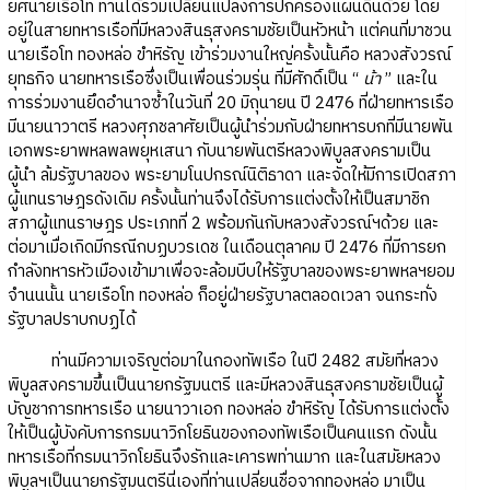
ยศนายเรือโท ท่านได้ร่วมเปลี่ยนแปลงการปกครองแผ่นดินด้วย โดย
อยู่ในสายทหารเรือที่มีหลวงสินธุสงครามชัยเป็นหัวหน้า แต่คนที่มาชวน
นายเรือโท ทองหล่อ ขำหิรัญ เข้าร่วมงานใหญ่ครั้งนั้นคือ หลวงสังวรณ์
ยุทธกิจ นายทหารเรือซึ่งเป็นเพื่อนร่วมรุ่น ที่มีศักดิ์เป็น “
น้า
” และใน
การร่วมงานยึดอำนาจซ้ำในวันที่ 20 มิถุนายน ปี 2476 ที่ฝ่ายทหารเรือ
มีนายนาวาตรี หลวงศุภชลาศัยเป็นผู้นำร่วมกับฝ่ายทหารบกที่มีนายพัน
เอกพระยาพหลพลพยุหเสนา กับนายพันตรีหลวงพิบูลสงครามเป็น
ผู้นำ ล้มรัฐบาลของ พระยามโนปกรณ์นิติธาดา และจัดให้มีการเปิดสภา
ผู้แทนราษฎรดังเดิม ครั้งนั้นท่านจึงได้รับการแต่งตั้งให้เป็นสมาชิก
สภาผู้แทนราษฎร ประเภทที่ 2 พร้อมกันกับหลวงสังวรณ์ฯด้วย และ
ต่อมาเมื่อเกิดมีกรณีกบฏบวรเดช ในเดือนตุลาคม ปี 2476 ที่มีการยก
กำลังทหารหัวเมืองเข้ามาเพื่อจะล้อมบีบให้รัฐบาลของพระยาพหลฯยอม
จำนนนั้น นายเรือโท ทองหล่อ ก็อยู่ฝ่ายรัฐบาลตลอดเวลา จนกระทั่ง
รัฐบาลปราบกบฏได้
ท่านมีความเจริญต่อมาในกองทัพเรือ ในปี 2482 สมัยที่หลวง
พิบูลสงครามขึ้นเป็นนายกรัฐมนตรี และมีหลวงสินธุสงครามชัยเป็นผู้
บัญชาการทหารเรือ นายนาวาเอก ทองหล่อ ขำหิรัญ ได้รับการแต่งตั้ง
ให้เป็นผู้บังคับการกรมนาวิกโยธินของกองทัพเรือเป็นคนแรก ดังนั้น
ทหารเรือที่กรมนาวิกโยธินจึงรักและเคารพท่านมาก และในสมัยหลวง
พิบูลฯเป็นนายกรัฐมนตรีนี่เองที่ท่านเปลี่ยนชื่อจากทองหล่อ มาเป็น