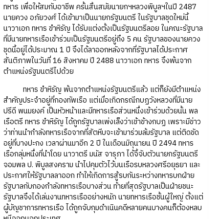
ทหาร เพื่อให้สมกับอาชีพ ครั้นสิ้นสมัยนายกฯหลวงพิบูลฯในปี 2487
นายควง อภัยวงศ์ ได้เข้ามาเป็นนายกรัฐมนตรี ในรัฐบาลชุดใหม่นี้
นาวาเอก ทหาร ขำหิรัญ ได้รับแต่งตั้งเป็นรัฐมนตรีลอย ในคณะรัฐบาล
ที่มีนายทหารเรือเข้าร่วมเป็นรัฐมนตรีอยู่ถึง 5 คน รัฐบาลของนายควง
ชุดนี้อยู่ได้ประมาณ 1 ปี จึงได้ลาออกหลังจากที่รัฐบาลได้ประกาศ
สันติภาพในวันที่ 16 สิงหาคม ปี 2488 นาวาเอก ทหาร จึงพ้นจาก
ตำแหน่งรัฐมนตรีไปด้วย
ทหาร ขำหิรัญ พ้นจากตำแหน่งรัฐมนตรีแล้ว แต่ก็ยังมีตำแหน่ง
สำคัญประจำอยู่ที่กองทัพเรือ แต่เมื่อเกิดกรณีกบฏวังหลวงที่มีนาย
ปรีดี พนมยงค์ เป็นหัวหน้าและมีทหารเรือส่วนหนึ่งเข้าร่วมด้วยนั้น พล
เรือตรี ทหาร ขำหิรัญ ได้ถูกรัฐบาลเพ่งเล็งว่าเข้าข้างกบฏ เพราะมีข่าว
ว่าท่านนำกำลังทหารเรือจากที่สัตหีบจะเข้ามาร่วมล้มรัฐบาล แต่ติดขัด
อยู่ที่บางปะกง เวลาผ่านมาอีก 2 ปี ในเดือนมิถุนายน ปี 2494 ทหาร
เรือกลุ่มหนึ่งที่นำโดย นาวาตรี มนัส จารุภา ได้จี้จับตัวนายกรัฐมนตรี
จอมพล ป. พิบูลสงคราม นำไปคุมตัวไว้บนเรือรบหลวงศรีอยุธยา และ
ประกาศให้รัฐบาลลาออก ทำให้เกิดการสู้รบกันระหว่างทหารบกฝ่าย
รัฐบาลกับกองกำลังทหารเรือบางส่วน ท้ายที่สุดรัฐบาลเป็นฝ่ายชนะ
รัฐบาลจึงได้เล่นงานทหารเรืออย่างหนัก นายทหารเรือชั้นผู้ใหญ่ ตั้งแต่
ผู้บัญชาการทหารเรือ ได้ถูกจับกุมดำเนินคดีหลายคนบางคนก็ต้องหลบ
หนีออกนอกประเทศ