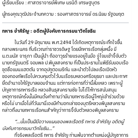
ผู้เรียบเรียง : ศาสตราจารย์พิเศษ นรนิติ เศรษฐบุตร
ผู้ทรงคุณวุฒิประจำบทความ : รองศาสตราจารย์ ดร.นิยม รัฐอมฤต
ทหาร ขำหิรัญ : อดีตผู้บังคับการกรมนาวิกโยธิน
ในวันที่ 29 มิถุนายน พ.ศ.2494 ได้เกิดเหตุการณ์ระทึกใจขึ้น
กลางพระนคร ที่บริเวณท่าราชวรดิษฐ โดยมีทหารเรือกลุ่มหนึ่ง มี
น.ต.มนัส จารุภา เป็นผู้นำ ถืออาวุธร้ายแรงอยู่ในมือ จู่โจมเข้าจี้จับตัว
นายกรัฐมนตรี จอมพล ป.พิบูลสงคราม ที่เป็นประธานในพิธีรับมอบเรือ
ขุดชื่อแมนแฮตตัน จากอุปทูตอเมริกัน และนำตัวไปลงเรือเปิดหัว
ของกองทัพเรือไปควบคุมตัวไว้บนเรือรบหลวงศรีอยุธยา และประกาศ
ยึดอำนาจให้รัฐบาลยอมจำนน แต่การก่อการที่ว่านี้ล้มเหลว เพราะผู้
บัญชาการทหารเรือ หลวงสินธุสงครามชัย ไม่ได้ให้การสนับสนุน
เหตุการณ์ครั้งนั้นมีคนตั้งคำถามว่ามีนายทหารเรือผู้ใหญ่เข้าร่วมด้วย
หรือไม่ มาเมื่อไม่กี่วันมานี่เองมีคำบอกเล่าของบุตรีหลวงพิบูลสงคราม
กล่าวถึงนายทหารเรือคนสำคัญว่าการจี้จับตัวหลวงพิบูลสงคราม
“...นั้นเป็นฝีมือวางแผนของพลเรือตรี ทหาร ขำหิรัญ อดีตผู้
บังคับการกรมนาวิกโยธิน...”
ที่จริงพลเรือตรี ทหาร ขำหิรัญ ท่านพ้นจากตำแหน่งผู้บัญชาการ