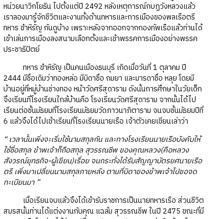
หน่วยนาวิกโยธิน ไปตั้งแต่ปี 2492 หลังเหตุการณ์กบฏวังหลวงแล้ว
เราลองมารู้จักชีวิตและงานทั้งด้านทหารและการเมืองของพลเรือตรี
ทหาร ขำหิรัญ กันดูบ้าง เพราะหลังจากออกจากกองทัพเรือแล้วท่านได้
เข้าเล่นการเมืองลงสนามเลือกตั้งและเข้าพรรคการเมืองอย่างพรรค
ประชาธิปัตย์
ทหาร ขำหิรัญ เป็นคนเมืองธนบุรี เกิดเมื่อวันที่ 1 ตุลาคม ปี
2444 มีชื่อเดิมว่าทองหล่อ มีบิดาชื่อ ถมยา และมารดาชื่อ หลุย โดยมี
บ้านอยู่ที่หมู่บ้านช่างทอง หน้าวัดศรีสุดาราม ดังนั้นการศึกษาในวัยเด็ก
จึงเรียนที่โรงเรียนใกล้บ้านคือ โรงเรียนวัดศรีสุดาราม จากนั้นได้ไป
เรียนต่อชั้นมัธยมที่โรงเรียนมัธยมวัดภาวนาภิตาราม จนจบชั้นมัธยมปีที่
6 แล้วจึงได้ไปเข้าเรียนที่โรงเรียนนายเรือ เจ้าตัวเคยเขียนเล่าว่า
“ เวลานั้นเพิ่งจะเริ่มใช้นามสกุลกัน และทางโรงเรียนนายเรือบังคับให้
ใช้ชื่อสกุล ข้าพเจ้าก็ถือสกุล สุวรรณชีพ ของคุณหลวง(คือหลวง
สังวรณ์ยุทธกิจ-ผู้เขียน)เรื่อย จนกระทั่งได้รับสัญญาบัตรยศนายเรือ
ตรี เพิ่งมาเปลี่ยนนามสกุลภายหลัง ตามที่บิดาของข้าพเจ้าไปขอจด
ทะเบียนมา ”
เมื่อเรียนจบแล้วจึงได้เข้ารับราชการเป็นนายทหารเรือ ส่วนชีวิต
สมรสนั้นท่านได้แต่งงานกับคุณ แฉล้ม สุวรรณชีพ ในปี 2475 ขณะที่มี