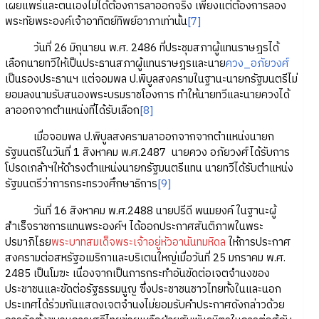
เผยแพร่และตนเองไม่ได้ต้องการลาออกจริง เพียงแต่ต้องการลอง
พระทัยพระองค์เจ้าอาทิตย์ทิพย์อาภาเท่านั้น
[7]
วันที่ 26 มิถุนายน พ.ศ. 2486 ที่ประชุมสภาผู้แทนราษฎรได้
เลือกนายทวีให้เป็นประธานสภาผู้แทนราษฎรและนาย
ควง_อภัยวงศ์
เป็นรองประธานฯ แต่จอมพล ป.พิบูลสงครามในฐานะนายกรัฐมนตรีไม่
ยอมลงนามรับสนองพระบรมราชโองการ ทำให้นายทวีและนายควงได้
ลาออกจากตำแหน่งที่ได้รับเลือก
[8]
เมื่อจอมพล ป.พิบูลสงครามลาออกจากจากตำแหน่งนายก
รัฐมนตรีในวันที่ 1 สิงหาคม พ.ศ.2487 นายควง อภัยวงศ์ได้รับการ
โปรดเกล้าฯให้ดำรงตำแหน่งนายกรัฐมนตรีแทน นายทวีได้รับตำแหน่ง
รัฐมนตรีว่าการกระทรวงศึกษาธิการ
[9]
วันที่ 16 สิงหาคม พ.ศ.2488 นายปรีดี พนมยงค์ ในฐานะผู้
สำเร็จราชการแทนพระองค์ฯ ได้ออกประกาศสันติภาพในพระ
ปรมาภิไธย
พระบาทสมเด็จพระเจ้าอยู่หัวอานันทมหิดล
ให้การประกาศ
สงครามต่อสหรัฐอเมริกาและบริเตนใหญ่เมื่อวันที่ 25 มกราคม พ.ศ.
2485 เป็นโมฆะ เนื่องจากเป็นการกระทำอันขัดต่อเจตจำนงของ
ประชาชนและขัดต่อรัฐธรรมนูญ ซึ่งประชาชนชาวไทยทั้งในและนอก
ประเทศได้ร่วมกันแสดงเจตจำนงไม่ยอมรับคำประกาศดังกล่าวด้วย