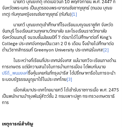
นายทวี บุณยเกตุ เกิดเมื่อวันที่ 10 พฤศจิกายน พ.ศ. 2447 ที่
จังหวัดพระนคร เป็นบุตรของพระยารณชัยชาญยุทธ์ (ถนอม บุณย
เกตุ) กับคุณหญิงรณชัยชาญยุทธ์ (ทับทิม)
[1]
นายทวี บุณยเกตุเข้าศึกษาที่โรงเรียนเบญจมราชูทิศ จังหวัด
จันทบุรี โรงเรียนสวนกุหลาบวิทยาลัย และโรงเรียนราชวิทยาลัย
จังหวัดนนทบุรี จนจบชั้นมัธยมปีที่ 7 ต่อมาได้ไปศึกษาต่อที่ King's
College ประเทศอังกฤษเป็นเวลา 2 ปี 6 เดือน จึงย้ายไปศึกษาต่อ
ด้านวิชากสิกรรมที่ Greenyon University ประเทศฝรั่งเศส
[2]
ในระหว่างที่เรียนที่ประเทศฝรั่งเศส แม้นายทวีจะเรียนทางด้าน
การเกษตร แต่มีความสนใจในการบ้านการเมือง ได้พบกับนาย
ปรีดี_พนมยงค์
ซึ่งคุ้นเคยกันที่กรุงปารีส ได้ปรึกษาหารือในการจะนำ
ระบอบรัฐธรรมนูญมาใช้ในประเทศไทย
[3]
เมื่อกลับมาประเทศไทยนายทวี ได้เข้ารับราชการเมื่อ พ.ศ. 2475
เป็นพนักงานบำรุงพันธุ์สัตว์ชั้น 2 กรมเพาะปลูก กระทรวงเกษตราธิ
การ
เหตุการณ์สำคัญ