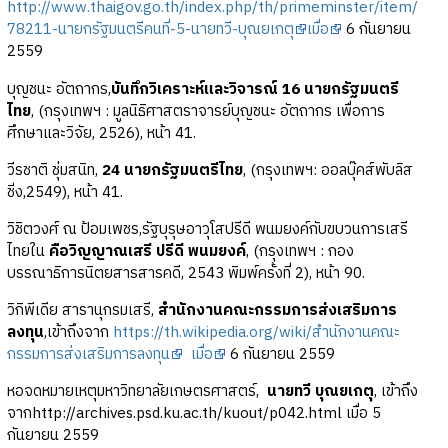
http://www.thaigov.go.th/index.php/th/primeminster/item/
78211-นายกรัฐมนตรีคนที่-5-นายทวี-บุณยเกตุ
เมื่อ
6 กันยายน
2559
บุญชนะ อัตถากร,
บันทึกวิเคราะห์และวิจารณ์ 16 นายกรัฐมนตรี
ไทย
, (กรุงเทพฯ : มูลนิธิศาสตราจารย์บุญชนะ อัตถากร เพื่อการ
ศึกษาและวิจัย, 2526), หน้า 41.
วีรชาติ ชุ่มสนิท,
24 นายกรัฐมนตรีไทย
, (กรุงเทพฯ: ออลบุ๊คส์พับลิส
ชิ่ง,2549), หน้า 41.
วิชิตวงศ์ ณ ป้อมเพชร,รัฐบุรุษอาวุโสปรีดี พนมยงค์กับขบวนการเสรี
ไทยใน
คือวิญญาณเสรี ปรีดี พนมยงค์
, (กรุงเทพฯ : กอง
บรรณาธิการนิตยสารสารคดี, 2543 พิมพ์ครั้งที่ 2), หน้า 90.
วิกิพีเดีย สารานุกรมเสรี,
สำนักงานคณะกรรมการส่งเสริมการ
ลงทุน
,เข้าถึงจาก
https://th.wikipedia.org/wiki/สำนักงานคณะ
กรรมการส่งเสริมการลงทุน
เมื่อ
6 กันยายน 2559
หอจดหมายเหตุมหาวิทยาลัยเกษตรศาสตร์,
นายทวี บุณยเกตุ
, เข้าถึง
จากhttp://archives.psd.ku.ac.th/kuout/p042.html เมื่อ 5
กันยายน 2559