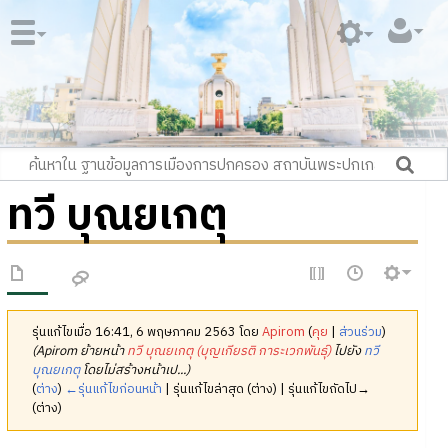
ทวี บุณยเกตุ
รุ่นแก้ไขเมื่อ 16:41, 6 พฤษภาคม 2563 โดย
Apirom
(
คุย
|
ส่วนร่วม
)
(Apirom ย้ายหน้า
ทวี บุณยเกตุ (บุญเกียรติ การะเวกพันธุ์)
ไปยัง
ทวี
บุณยเกตุ
โดยไม่สร้างหน้าเป...)
(
ต่าง
)
←รุ่นแก้ไขก่อนหน้า
| รุ่นแก้ไขล่าสุด (ต่าง) | รุ่นแก้ไขถัดไป→
(ต่าง)