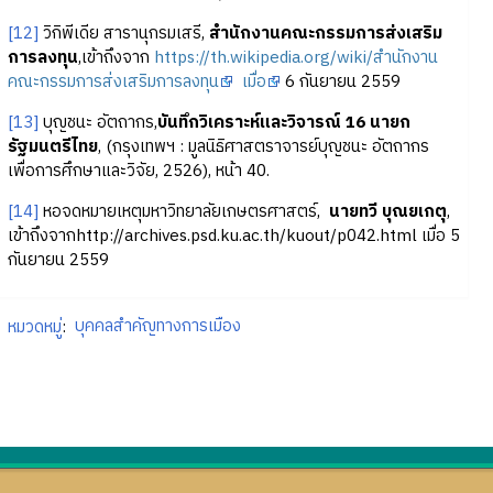
[12]
วิกิพีเดีย สารานุกรมเสรี,
สำนักงานคณะกรรมการส่งเสริม
การลงทุน
,เข้าถึงจาก
https://th.wikipedia.org/wiki/สำนักงาน
คณะกรรมการส่งเสริมการลงทุน
เมื่อ
6 กันยายน 2559
[13]
บุญชนะ อัตถากร,
บันทึกวิเคราะห์และวิจารณ์ 16 นายก
รัฐมนตรีไทย
, (กรุงเทพฯ : มูลนิธิศาสตราจารย์บุญชนะ อัตถากร
เพื่อการศึกษาและวิจัย, 2526), หน้า 40.
[14]
หอจดหมายเหตุมหาวิทยาลัยเกษตรศาสตร์,
นายทวี บุณยเกตุ
,
เข้าถึงจากhttp://archives.psd.ku.ac.th/kuout/p042.html เมื่อ 5
กันยายน 2559
หมวดหมู่
:
บุคคลสำคัญทางการเมือง