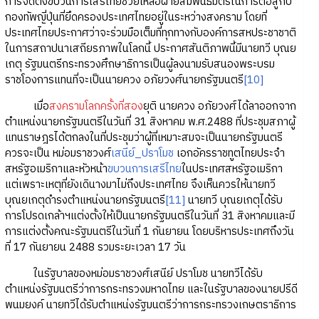
การจัดตั้งขบวนการเสรีไทยช่วยเหลือฝ่ายสัมพันธมิตรในการต่อสู้กับ
กองทัพญี่ปุ่นที่ยึดครองประเทศไทยอยู่ในระหว่างสงคราม โดยที่
ประเทศไทยประกาศว่าจะร่วมมือเต็มที่ทุกทางกับองค์การสหประชาชาติ
ในการสถาปนาเสถียรภาพในโลกนี้ ประกาศสันติภาพนี้มีนายทวี บุณย
เกตุ รัฐมนตรีกระทรวงศึกษาธิการเป็นผู้ลงนามรับสนองพระบรม
ราชโองการแทนที่จะเป็นนายควง อภัยวงศ์นายกรัฐมนตรี
[10]
เมื่อ
สงครามโลกครั้งที่สอง
ยุติ นายควง อภัยวงศ์ได้ลาออกจาก
ตำแหน่งนายกรัฐมนตรีในวันที่ 31 สิงหาคม พ.ศ.2488 ที่ประชุมสภาผู้
แทนราษฎรได้ตกลงในที่ประชุมว่าผู้ที่เหมาะสมจะเป็นนายกรัฐมนตรี
ควรจะเป็น หม่อมราชวงศ์
เสนีย์_ปราโมช
เอกอัครราชทูตไทยประจำ
สหรัฐอเมริกาและหัวหน้า
ขบวนการเสรีไทย
ในประเทศสหรัฐอเมริกา
แต่เพราะเหตุที่ยังเดินางมาไม่ถึงประเทศไทย จึงเห็นควรให้นายทวี
บุณยเกตุดำรงตำแหน่งนายกรัฐมนตรี
[11]
นายทวี บุณยเกตุได้รับ
การโปรดเกล้าฯแต่งตั้งให้เป็นนายกรัฐมนตรีในวันที่ 31 สิงหาคมและมี
การแต่งตั้งคณะรัฐมนตรีในวันที่ 1 กันยายน โดยบริหารประเทศถึงวัน
ที่ 17 กันยายน 2488 รวมระยะเวลา 17 วัน
ในรัฐบาลของหม่อมราชวงศ์เสนีย์ ปราโมช นายทวีได้รับ
ตำแหน่งรัฐมนตรีว่าการกระทรวงมหาดไทย และในรัฐบาลของนายปรีดี
พนมยงค์ นายทวีได้รับตำแหน่งรัฐมนตรีว่าการกระทรวงเกษตราธิการ