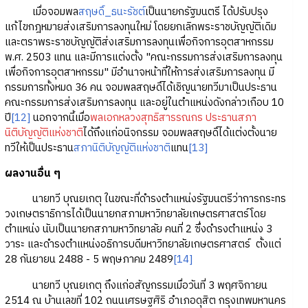
เมื่อจอมพล
สฤษดิ์_ธนะรัชต์
เป็นนายกรัฐมนตรี ได้ปรับปรุง
แก้ไขกฎหมายส่งเสริมการลงทุนใหม่ โดยยกเลิกพระราชบัญญัติเดิม
และตราพระราชบัญญัติส่งเสริมการลงทุนเพื่อกิจการอุตสาหกรรม
พ.ศ. 2503 แทน และมีการแต่งตั้ง "คณะกรรมการส่งเสริมการลงทุน
เพื่อกิจการอุตสาหกรรม" มีอำนาจหน้าที่ให้การส่งเสริมการลงทุน มี
กรรมการทั้งหมด 36 คน จอมพลสฤษดิ์ได้เชิญนายทวีมาเป็นประธาน
คณะกรรมการส่งเสริมการลงทุน และอยู่ในตำแหน่งดังกล่าวเกือบ 10
ปี
[12]
นอกจากนี้เมื่อ
พลเอกหลวงสุทธิสารรณกร
ประธานสภา
นิติบัญญัติแห่งชาติ
ได้ถึงแก่อนิจกรรม จอมพลสฤษดิ์ได้แต่งตั้งนาย
ทวีให้เป็นประธาน
สภานิติบัญญัติแห่งชาติ
แทน
[13]
ผลงานอื่น ๆ
นายทวี บุณยเกตุ ในขณะที่ดำรงตำแหน่งรัฐมนตรีว่าการกระทร
วงเกษตราธิการได้เป็นนายกสภามหาวิทยาลัยเกษตรศาสตร์โดย
ตำแหน่ง นับเป็นนายกสภามหาวิทยาลัย คนที่ 2 ซึ่งดำรงตำแหน่ง 3
วาระ และดำรงตำแหน่งอธิการบดีมหาวิทยาลัยเกษตรศาสตร์ ตั้งแต่
28 กันยายน 2488 - 5 พฤษภาคม 2489
[14]
นายทวี บุณยเกตุ ถึงแก่อสัญกรรมเมื่อวันที่ 3 พฤศจิกายน
2514 ณ บ้านเลขที่ 102 ถนนเศรษฐศิริ อำเภอดุสิต กรุงเทพมหานคร