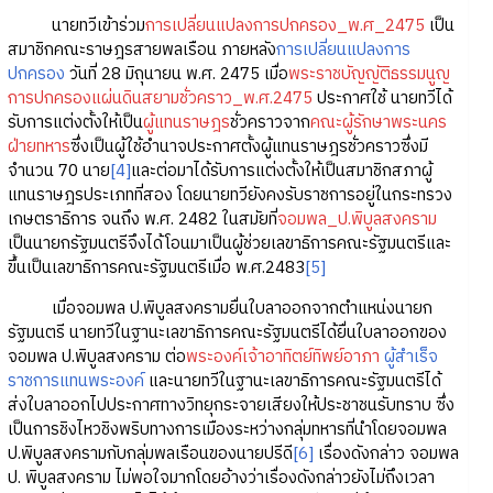
นายทวีเข้าร่วม
การเปลี่ยนแปลงการปกครอง_พ.ศ_2475
เป็น
สมาชิกคณะราษฎรสายพลเรือน ภายหลัง
การเปลี่ยนแปลงการ
ปกครอง
วันที่ 28 มิถุนายน พ.ศ. 2475 เมื่อ
พระราชบัญญัติธรรมนูญ
การปกครองแผ่นดินสยามชั่วคราว_พ.ศ.2475
ประกาศใช้ นายทวีได้
รับการแต่งตั้งให้เป็น
ผู้แทนราษฎร
ชั่วคราวจาก
คณะผู้รักษาพระนคร
ฝ่ายทหาร
ซึ่งเป็นผู้ใช้อำนาจประกาศตั้งผู้แทนราษฎรชั่วคราวซึ่งมี
จำนวน 70 นาย
[4]
และต่อมาได้รับการแต่งตั้งให้เป็นสมาชิกสภาผู้
แทนราษฎรประเภทที่สอง โดยนายทวียังคงรับราชการอยู่ในกระทรวง
เกษตราธิการ จนถึง พ.ศ. 2482 ในสมัยที่
จอมพล_ป.พิบูลสงคราม
เป็นนายกรัฐมนตรีจึงได้โอนมาเป็นผู้ช่วยเลขาธิการคณะรัฐมนตรีและ
ขึ้นเป็นเลขาธิการคณะรัฐมนตรีเมื่อ พ.ศ.2483
[5]
เมื่อจอมพล ป.พิบูลสงครามยื่นใบลาออกจากตำแหน่งนายก
รัฐมนตรี นายทวีในฐานะเลขาธิการคณะรัฐมนตรีได้ยื่นใบลาออกของ
จอมพล ป.พิบูลสงคราม ต่อ
พระองค์เจ้าอาทิตย์ทิพย์อาภา
ผู้สำเร็จ
ราชการแทนพระองค์
และนายทวีในฐานะเลขาธิการคณะรัฐมนตรีได้
ส่งใบลาออกไปประกาศทางวิทยุกระจายเสียงให้ประชาชนรับทราบ ซึ่ง
เป็นการชิงไหวชิงพริบทางการเมืองระหว่างกลุ่มทหารที่นำโดยจอมพล
ป.พิบูลสงครามกับกลุ่มพลเรือนของนายปรีดี
[6]
เรื่องดังกล่าว จอมพล
ป. พิบูลสงคราม ไม่พอใจมากโดยอ้างว่าเรื่องดังกล่าวยังไม่ถึงเวลา