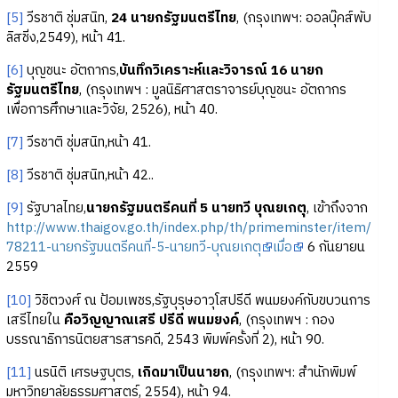
[5]
วีรชาติ ชุ่มสนิท,
24 นายกรัฐมนตรีไทย
, (กรุงเทพฯ: ออลบุ๊คส์พับ
ลิสชิ่ง,2549), หน้า 41.
[6]
บุญชนะ อัตถากร,
บันทึกวิเคราะห์และวิจารณ์ 16 นายก
รัฐมนตรีไทย
, (กรุงเทพฯ : มูลนิธิศาสตราจารย์บุญชนะ อัตถากร
เพื่อการศึกษาและวิจัย, 2526), หน้า 40.
[7]
วีรชาติ ชุ่มสนิท,หน้า 41.
[8]
วีรชาติ ชุ่มสนิท,หน้า 42..
[9]
รัฐบาลไทย,
นายกรัฐมนตรีคนที่ 5 นายทวี บุณยเกตุ
, เข้าถึงจาก
http://www.thaigov.go.th/index.php/th/primeminster/item/
78211-นายกรัฐมนตรีคนที่-5-นายทวี-บุณยเกตุ
เมื่อ
6 กันยายน
2559
[10]
วิชิตวงศ์ ณ ป้อมเพชร,รัฐบุรุษอาวุโสปรีดี พนมยงค์กับขบวนการ
เสรีไทยใน
คือวิญญาณเสรี ปรีดี พนมยงค์
, (กรุงเทพฯ : กอง
บรรณาธิการนิตยสารสารคดี, 2543 พิมพ์ครั้งที่ 2), หน้า 90.
[11]
นรนิติ เศรษฐบุตร,
เกิดมาเป็นนายก
, (กรุงเทพฯ: สำนักพิมพ์
มหาวิทยาลัยธรรมศาสตร์, 2554), หน้า 94.