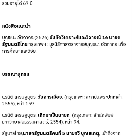
รวมอายุได้ 67 ปี
หนังสือแนะนำ
บุญชนะ อัตถากร.(2526).
บันทึกวิเคราะห์และวิจารณ์ 16 นายก
รัฐมนตรีไทย
.กรุงเทพฯ : มูลนิธิศาสตราจารย์บุญชนะ อัตถากร เพื่อ
การศึกษาและวิจัย.
บรรณานุกรม
นรนิติ เศรษฐบุตร,
วันการเมือง
, (กรุงเทพฯ: สถาบันพระปกเกล้า,
2555), หน้า 159.
นรนิติ เศรษฐบุตร,
เกิดมาเป็นนายก
, (กรุงเทพฯ: สำนักพิมพ์
มหาวิทยาลัยธรรมศาสตร์, 2554), หน้า 94.
รัฐบาลไทย,
นายกรัฐมนตรีคนที่ 5 นายทวี บุณยเกตุ
, เข้าถึงจาก