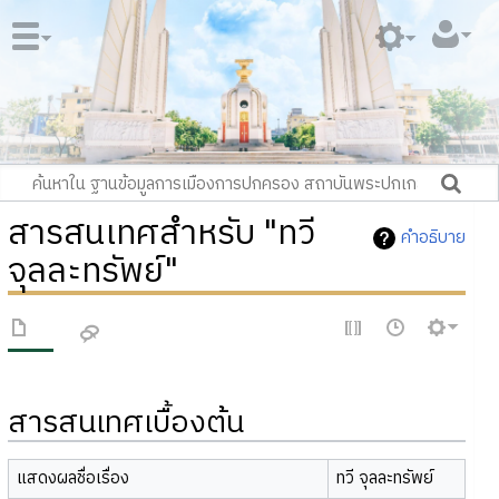
สารสนเทศสำหรับ "ทวี
คำอธิบาย
จุลละทรัพย์"
สารสนเทศเบื้องต้น
แสดงผลชื่อเรื่อง
ทวี จุลละทรัพย์