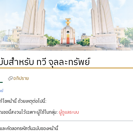
บับสำหรับ ทวี จุลละทรัพย์
อภิปราย
พย์
ก้ไขหน้านี้ ด้วยเหตุต่อไปนี้:
คุณขอนี้สงวนไว้เฉพาะผู้ใช้ในกลุ่ม:
ผู้ดูแลระบบ
ละคัดลอกรหัสต้นฉบับของหน้านี้