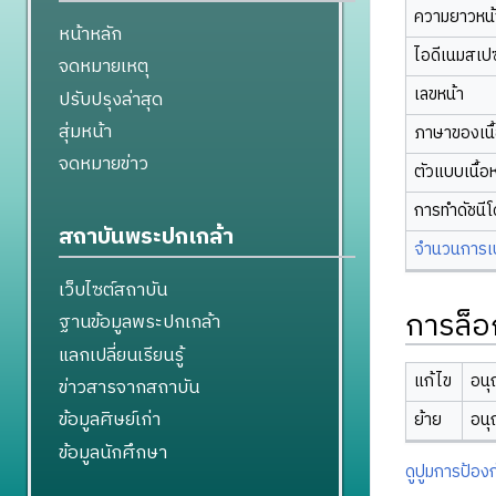
ความยาวหน้า
หน้าหลัก
ไอดีเนมสเป
จดหมายเหตุ
เลขหน้า
ปรับปรุงล่าสุด
สุ่มหน้า
ภาษาของเนื
จดหมายข่าว
ตัวแบบเนื้อ
การทำดัชนี
สถาบันพระปกเกล้า
จำนวนการเปล
เว็บไซต์สถาบัน
การล็อ
ฐานข้อมูลพระปกเกล้า
แลกเปลี่ยนเรียนรู้
แก้ไข
อนุ
ข่าวสารจากสถาบัน
ข้อมูลศิษย์เก่า
ย้าย
อนุ
ข้อมูลนักศึกษา
ดูปูมการป้องก