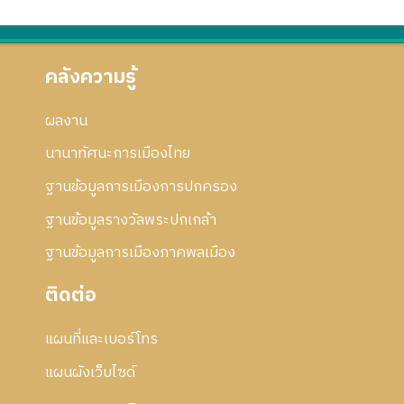
า
อ
6
ก้
ร
ก
0
ไ
แ
า
ข
ก้
ร
คลังความรู้
ไ
แ
ข
ก้
ผลงาน
ไ
ข
นานาทัศนะการเมืองไทย
ฐานข้อมูลการเมืองการปกครอง
ฐานข้อมูลรางวัลพระปกเกล้า
ฐานข้อมูลการเมืองภาคพลเมือง
ติดต่อ
แผนที่และเบอร์โทร
แผนผังเว็บไซด์