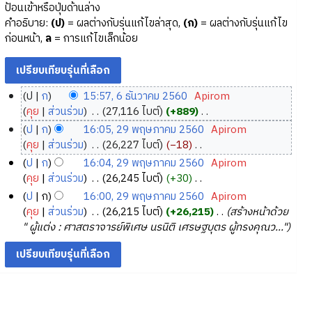
ป้อนเข้าหรือปุ่มด้านล่าง
คำอธิบาย:
(ป)
= ผลต่างกับรุ่นแก้ไขล่าสุด,
(ก)
= ผลต่างกับรุ่นแก้ไข
ก่อนหน้า,
ล
= การแก้ไขเล็กน้อย
ป
ก
15:57, 6 ธันวาคม 2560
‎
Apirom
6
คุย
ส่วนร่วม
‎
27,116 ไบต์
+889
‎
ธั
ไ
ป
ก
16:05, 29 พฤษภาคม 2560
‎
Apirom
ม่
น
2
คุย
ส่วนร่วม
‎
26,227 ไบต์
−18
‎
มี
ว
9
ไ
ป
ก
16:04, 29 พฤษภาคม 2560
‎
Apirom
ค
า
ม่
พ
คุย
ส่วนร่วม
‎
26,245 ไบต์
+30
‎
ว
ค
มี
ฤ
ไ
ป
ก
16:00, 29 พฤษภาคม 2560
‎
Apirom
า
ค
ม
ษ
ม่
คุย
ส่วนร่วม
‎
26,215 ไบต์
+26,215
‎
สร้างหน้าด้วย
ม
ว
2
ภ
มี
" ผู้แต่ง : ศาสตราจารย์พิเศษ นรนิติ เศรษฐบุตร ผู้ทรงคุณว..."
ย่
า
5
ค
า
อ
ม
6
ว
ค
ก
ย่
า
0
ม
า
อ
ม
2
ร
ก
ย่
5
แ