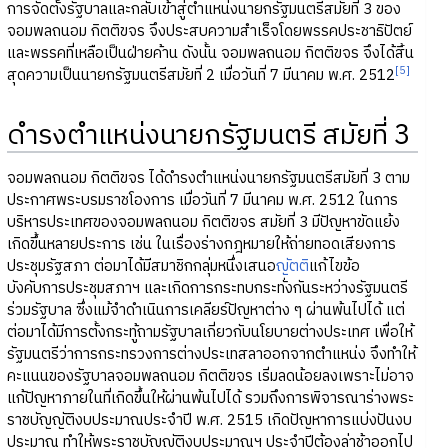
การจัดตั้งรัฐบาลและกลับเข้าสู่ตำแหน่งนายกรัฐมนตรีสมัยที่ 3 ของ
จอมพลถนอม กิตติขจร จึงประสบความสำเร็จโดยพรรคประชาธิปัตย์
และพรรคที่เหลือเป็นฝ่ายค้าน ดังนั้น จอมพลถนอม กิตติขจร จึงได้สิ้น
[5]
สุดความเป็นนายกรัฐมนตรีสมัยที่ 2 เมื่อวันที่ 7 มีนาคม พ.ศ. 2512
ดำรงตำแหน่งนายกรัฐมนตรี สมัยที่ 3
จอมพลถนอม กิตติขจร ได้ดำรงตำแหน่งนายกรัฐมนตรีสมัยที่ 3 ตาม
ประกาศพระบรมราชโองการ เมื่อวันที่ 7 มีนาคม พ.ศ. 2512 ในการ
บริหารประเทศของจอมพลถนอม กิตติขจร สมัยที่ 3 มีปัญหาขัดแย้ง
เกิดขึ้นหลายประการ เช่น ในเรื่องร่างกฎหมายให้ถ่ายทอดเสียงการ
ประชุมรัฐสภา ต่อมาได้มีสมาชิกกลุ่มหนึ่งเสนอ
ญัตติ
แก้ไขข้อ
บังคับการประชุมสภาฯ และเกิดการกระทบกระทั่งกันระหว่างรัฐมนตรี
ร่วมรัฐบาล ซึ่งแม้จำดำเนินการเคลียร์ปัญหาต่าง ๆ ผ่านพ้นไปได้ แต่
ต่อมาได้มีการตั้งกระทู้ถามรัฐบาลเกี่ยวกับนโยบายต่างประเทศ เพื่อให้
รัฐมนตรีว่าการกระทรวงการต่างประเทสลาออกจากตำแหน่ง จึงทำให้
คะแนนของรัฐบาลจอมพลถนอม กิตติขจร เริ่มลดน้อยลงเพราะไม่อาจ
แก้ปัญหาภายในที่เกิดขึ้นให้ผ่านพ้นไปได้ รวมถึงการพิจารณาร่างพระ
ราชบัญญัติงบประมาณประจำปี พ.ศ. 2515 เกิดปัญหาการแบ่งปันงบ
ประมาณ ทำให้พระราชบัญญัติงบประมาณฯ ประจำปีต้องล่าช้าออกไป