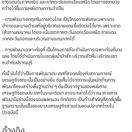
ชายแดนในภาคเหนือ และภาคตะวันออกเฉียงเหนือ โดยอาจขยายวง
กว้างได้ขึ้นภายหลังตามความจำเป็น
- การพัฒนาเขตทุรกันดารห่างไกล เป็นโครงการพิเศษเฉพาะบาง
อำเภอและบางตำบลที่อยู่บริเวณชายแดนซึ่งติดต่อได้ยาก เพราะขาด
เส้นทางคมนาคม โดยจะเน้นเขตภาคตะวันออกเฉียงเหนือ ชายแดน
ภาคตะวันออกและบริเวณชายแดนภาคใต้
- การพัฒนาเฉพาะท้องที่ เป็นโครงการที่จะดำเนินการเฉพาะท้องที่บาง
แห่ง โดยได้ดำเนินการในเขตลุ่มน้ำป่าสัก บริเวณสัตหีบ บริเวณเขต
ชะอำกับปราณบุรี
ทั้งนี้ นับได้ว่าเป็นการพัฒนาประเทศที่สอดคล้องกับสถานการณ์
เศรษฐกิจขณะนั้นเป็นอย่างยิ่ง ดังเห็นได้จากการเน้นหนักด้านการ
พัฒนาโครงสร้างพื้นฐานต่าง ๆ อันเป็นรากฐานของพลังทาง
เศรษฐกิจของประเทศในระยะต่อมา อาจจะกล่าวได้ว่า แนวทางการ
พัฒนาในช่วงนี้ของจอมพลถนอม กิตติขจร เป็นก้าวสำคัญที่สุดที่ปูพื้น
ฐานความเข้มแข็งของระบบเศรษฐกิจส่วนร่วมของประเทศไทยใน
ปัจจุบันนี้
อ้างอิง