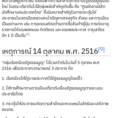
พอใจในหมู่ประชาชน โดยเฉพาะความล่าช้าในการร่างรัฐธรรมนูญฉบับ
ใหม่ ในขณะเดียวกันได้มีกลุ่มพลังสำคัญเกิดขึ้น คือ “ศูนย์กลางนิสิต
นักศึกษาแห่งประเทศไทย” ซึ่งมีบทบาทสำคัญในการกระตุ้นให้
ประชาชนในเขตเมืองหลวงสนใจปัญหาเศรษฐกิจ สังคม และการเมือง
เป็นอย่างมาก เช่น การรณรงค์ต่อต้านการซื้อสินค้าญี่ปุ่น การต่ออายุ
ราชการให้จอมพลถนอม กิตติขจร และจอมพลประภาส จารุเสถียร
[8]
อีก 1 ปี เป็นต้น
[9]
เหตุการณ์ 14 ตุลาคม พ.ศ. 2516
“กลุ่มเรียกร้องรัฐธรรมนูญ” ได้รวมตัวกันในวันที่ 5 ตุลาคม พ.ศ.
2516 เพื่อประกาศเจตนารมณ์ 3 ประการ คือ
1. เรียกร้องให้รัฐบาลประกาศใช้รัฐธรรมนูญโดยเร็ว
2. ให้การศึกษาทางการเมืองเกี่ยวกับเรื่องรัฐธรรมนูญตามระบอบ
ประชาธิปไตย
3. กระตุ้นให้ประชาชนเกิดความสำนึกและหวงแหนในสิทธิและเสรีภาพ
ของตน