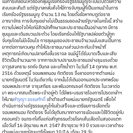
แม้การเคลื่อนไหวของกลุ่มผู้เรียกร้องรัฐธรรมนูญจะเป็นไปด้วยความ
สงบและสันติ แต่รัฐบาลกลับสั่งให้มีการจับกุมผู้ที่เป็นแกนนำในการ
เรียกร้องรัฐธรรมนูญ จำนวน 13 คน โดยตั้งข้อหากบฏต่อราช
อาณาจักร การจับกุมอย่างไม่เป็นธรรมของฝ่ายรัฐบาลในครั้งนี้ สร้าง
ความไม่พอใจให้แก่นิสิตนักศึกษาและประชาชนเป็นอย่างมาก มีการ
ชุมนุมและเดินขบวนประท้วง โดยเรียกร้องให้รัฐบาลปล่อยตัวผู้ถูก
จับกุมโดยไม่มีเงื่อนไข การชุมนุมของประชาชนจำนวนนับแสนเป็นการ
ยากต่อการควบคุม ทำให้ประชาชนบางส่วนปะทะกับเจ้าหน้าที่
เหตุการณ์เกิดบานปลายถึงขั้นจราจล จนมีผู้ได้รับบาดเจ็บและเสีย
ชีวิตเป็นจำนวนมาก จากการปราบปรามประชาชนอย่างรุนแรงด้วย
อาวุธสงคราม รถถัง ปืนกล และแก๊ซน้ำตา ในวันที่ 14 ตุลาคม พ.ศ.
2516 ด้วยเหตุนี้ จอมพลถนอม กิตติขจร จึงลาออกจากตำแหน่ง
นายกรัฐมนตรี ในวันเดียวกัน จากนั้นได้เดินออกนอกประเทศพร้อม
จอมพลประภาส จารุเสถียร และพันเอกณรงค์ กิตติขจร ในเวลาต่อ
มา พระบาทสมเด็จพระเจ้าอยู่หัว ได้มีพระบรมราชโองการโปรดเกล้าฯ
ให้นาย
สัญญา ธรรมศักดิ์
เข้าดำรงตำแหน่งนายกรัฐมนตรี เพื่อให้
ดำเนินการร่างรัฐธรรมนูญให้แล้วเสร็จและเตรียมการเลือกตั้ง
จอมพลถนอม กิตติขจร จึงได้ยุติบทบาททางการเมืองและใช้ชีวิตอยู่กับ
ครอบครัว จนกระทั่งถึงแก่อสัญกรรมด้วยโรคเส้นเลือดในสมองแตก
เมื่อวันที่ 16 มิถุนายน พ.ศ. 2547 สิรายุรวม 93 ปี รวมระยะเวลาดำรง
ตำแหน่งนายกรัฐมนตรีทั้งหมด 10 ปี 6 เดือน 29 วัน