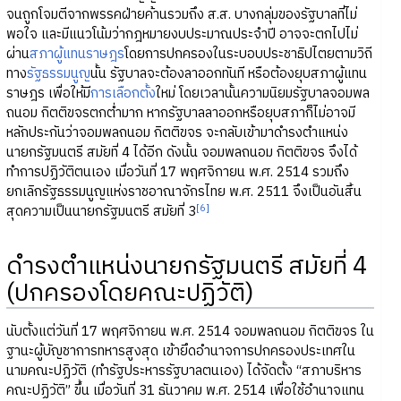
จนถูกโจมตีจากพรรคฝ่ายค้านรวมถึง ส.ส. บางกลุ่มของรัฐบาลที่ไม่
พอใจ และมีแนวโน้มว่ากฎหมายงบประมาณประจำปี อาจจะตกไปไม่
ผ่าน
สภาผู้แทนราษฎร
โดยการปกครองในระบอบประชาธิปไตยตามวิถี
ทาง
รัฐธรรมนูญ
นั้น รัฐบาลจะต้องลาออกทันที หรือต้องยุบสภาผู้แทน
ราษฎร เพื่อให้มี
การเลือกตั้ง
ใหม่ โดยเวลานั้นความนิยมรัฐบาลจอมพล
ถนอม กิตติขจรตกต่ำมาก หากรัฐบาลลาออกหรือยุบสภาก็ไม่อาจมี
หลักประกันว่าจอมพลถนอม กิตติขจร จะกลับเข้ามาดำรงตำแหน่ง
นายกรัฐมนตรี สมัยที่ 4 ได้อีก ดังนั้น จอมพลถนอม กิตติขจร จึงได้
ทำการปฏิวัติตนเอง เมื่อวันที่ 17 พฤศจิกายน พ.ศ. 2514 รวมถึง
ยกเลิกรัฐธรรมนูญแห่งราชอาณาจักรไทย พ.ศ. 2511 จึงเป็นอันสิ้น
[6]
สุดความเป็นนายกรัฐมนตรี สมัยที่ 3
ดำรงตำแหน่งนายกรัฐมนตรี สมัยที่ 4
(ปกครองโดยคณะปฏิวัติ)
นับตั้งแต่วันที่ 17 พฤศจิกายน พ.ศ. 2514 จอมพลถนอม กิตติขจร ใน
ฐานะผู้บัญชาการทหารสูงสุด เข้ายึดอำนาจการปกครองประเทศใน
นามคณะปฏิวัติ (ทำรัฐประหารรัฐบาลตนเอง) ได้จัดตั้ง “สภาบริหาร
คณะปฏิวัติ” ขึ้น เมื่อวันที่ 31 ธันวาคม พ.ศ. 2514 เพื่อใช้อำนาจแทน