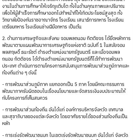
งานในด้านการศึกษาให้เจริญเติบโต ทั้งในด้านคุณภาพและปริมาณ
เพื่อให้ผู้สำเร็จการศึกษาออกไปทำหน้าที่ให้เกิดประโยชน์สูงสุด ทั้ง
วิทยาลัยป้องกันราชอาณาจักร โรงเรียน เสนาธิการทหาร โรงเรียน
เตรียมทหาร โรงเรียนช่างฝีมือทหาร เป็นต้น
2. ด้านการเศรษฐกิจและสังคม จอมพลถนอม กิตติขจร ได้ยึดหลักการ
พัฒนาตามแผนพัฒนาการเศรษฐกิจแห่งชาติ ฉบับที่ 1 ในสมัยจอม
พลสฤษดิ์ ธนะรัชต์ ดำรงตำแหน่งนายกรัฐมนตรี และเมื่อจอมพล
ถนอม กิตติขจร ได้ดำรงตำแหน่งนายกรัฐมนตรีก็ได้ทำการพัฒนา
ประเทศ ดำเนินการตามโครงการสนับสนุนการพัฒนาส่วนภูมิภาคและ
ท้องถิ่นต่าง ๆ ดังนี้
- การพัฒนาส่วนภูมิภาค แยกออกเป็น 5 ภาค โดยมีคณะกรรมการ
พัฒนาภาครับผิดชอบในเรื่องนโยบายและจัดสรรเงินงบประมาณให้
กับโครงการที่เห็นสมควร
- การพัฒนาส่วนท้องถิ่น อันได้แก่ องค์การบริหารจังหวัด เทศบาล
และสุขาภิบาลของแต่ละจังหวัด โดยอาศัยรายได้ของส่วนท้องถิ่นเป็น
หลัก
- การเร่งรัดพัฒนาชนบท ในเขตเร่งรัดพัฒนาชนบท อันได้แก่ จังหวัด