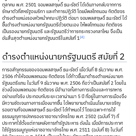
ตุลาคม พ.ศ. 2501 จอมพลสฤษดิ์ ธนะรัชต์ ได้เดินทางกลับจากการ
รักษาตัวที่สหรัฐอเมริกา และทำการปฏิวัติ โดยมีพลโทถนอม กิตติขจร
ดำรงตำแหน่งรองหัวหน้าคณะปฏิวัติ ต่อมา จอมพลสฤษดิ์ ธนะรัชต์ ได้
ขึ้นดำรงตำแหน่งนายกรัฐมนตรีด้วยตนเอง ให้พลโทถนอม กิตติขจร
เป็นรองนายกรัฐมนตรี และรัฐมนตรีว่าการกระทรวงกลาโหม จึงเป็น
[4]
อันสิ้นสุดตำแหน่งนายกรัฐมนตรีในสมัยที่ 1
ดำรงตำแหน่งนายกรัฐมนตรี สมัยที่ 2
การอสัญกรรมของจอมพลสฤษดิ์ ธนะรัชต์ เมื่อวันที่ 8 ธันวาคม พ.ศ.
2506 ทำให้จอมพลถนอม กิตติขจร ได้ก้าวขึ้นมาดำรงตำแหน่งนายก
รัฐมนตรีแทน ในวันที่ 9 ธันวาคม พ.ศ. 2506 ถือว่าเป็นสมัยที่ 2 โดยใน
ช่วงนี้จอมพลถนอม กิตติขจร มีอำนาจทั้งทางการเมืองและการทหาร
อย่างแท้จริง ประกอบกับระยะเวลาผ่านมา 5 ปี ที่อยู่ในทางการเมืองจึง
มีความชัดเจนทางการเมืองมากขึ้น ได้พยายามดำเนินนโยบายเจริญ
รอยตามที่จอมพลสฤษดิ์ ธนะรัชต์ ได้กำหนดไว้ โดยเฉพาะการใช้
ธรรมนูญการปกครองราชอาณาจักรไทย พ.ศ. 2502 (ฉบับที่ 7) ที่
ประกาศใช้ตั้งแต่ภายหลังการทำรัฐประหาร ดังนั้น เมื่อมีการประกาศ
ใช้รัฐธรรมนูญแห่งราชอาณาจักรไทย พ.ศ. 2511 (ฉบับที่ 8) ในวันที่