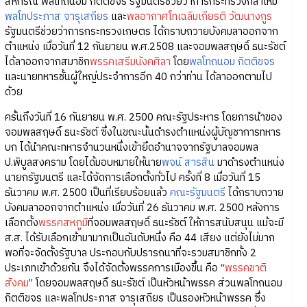
สหกรณ์ พลโทถนอม กิตติขจร รัฐมนตรีช่วยว่าการกระทรวงกลาโหม
พลโทประภาส จารุเสถียร
และ
พลอากาศโทเฉลิมเกียรติ วัฒนางกูร
รัฐมนตรีช่วยว่าการกระทรวงเกษตร ได้กราบถวายบังคมลาออกจาก
ตำแหน่ง เมื่อวันที่ 12 กันยายน พ.ศ.2508 และจอมพลสฤษดิ์ ธนะรัชต์
ได้ลาออกจากสมาชิก
พรรคเสรีมนังคศิลา
โดย
พลโทถนอม กิตติขจร
และนายทหารชั้นผู้ใหญ่ประจำการอีก 40 กว่าท่าน ได้ลาออกตามไป
ด้วย
ครั้นถึงวันที่ 16 กันยายน พ.ศ. 2500 คณะรัฐประหาร โดยการนำของ
จอมพลสฤษดิ์ ธนะรัชต์ ซึ่งในขณะนั้นดำรงตำแหน่งผู้บัญชาการทหาร
บก ได้นำคณะทหารจำนวนหนึ่งเข้ายึดอำนาจจากรัฐบาลจอมพล
ป.พิบูลสงคราม โดยได้มอบหมายให้นาย
พจน์ สารสิน
มาดำรงตำแหน่ง
นายกรัฐมนตรี และได้จัดการเลือกตั้งทั่วไป ครั้งที่ 8 เมื่อวันที่ 15
ธันวาคม พ.ศ. 2500 เป็นที่เรียบร้อยแล้ว
คณะรัฐมนตรี
ได้กราบถวาย
บังคมลาออกจากตำแหน่ง เมื่อวันที่ 26 ธันวาคม พ.ศ. 2500 หลังการ
เลือกตั้ง
พรรคสหภูมิ
ที่จอมพลสฤษดิ์ ธนะรัชต์ ให้การสนับสนุน แม้จะมี
ส.ส. ได้รับเลือกเข้ามามากเป็นอันดับหนึ่ง คือ 44 เสียง แต่ยังไม่มาก
พอที่จะจัดตั้งรัฐบาล ประกอบกับปรารถนาที่จะรวมสมาชิกทั้ง 2
ประเภทเข้าด้วยกัน จึงได้จัดตั้งพรรคการเมืองขึ้น คือ “
พรรคชาติ
สังคม
” โดยจอมพลสฤษดิ์ ธนะรัชต์ เป็นหัวหน้าพรรค ส่วนพลโทถนอม
กิตติขจร และพลโทประภาส จารุเสถียร เป็นรองหัวหน้าพรรค ซึ่ง