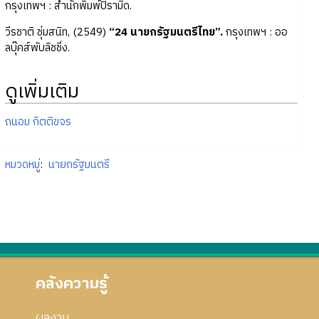
กรุงเทพฯ : สำนักพิมพ์ปิรามิด.
วีรชาติ ชุ่มสนิท, (2549)
“24 นายกรัฐมนตรีไทย”.
กรุงเทพฯ : ออ
ลบุ๊คส์พับลิชชิ่ง.
ดูเพิ่มเติม
ถนอม กิตติขจร
หมวดหมู่
:
นายกรัฐมนตรี
คลังความรู้
ผลงาน