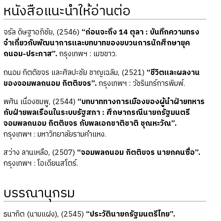
หนังสือแนะนำให้อ่านต่อ
จรัล ดิษฐาอภิชัย, (2546)
“ก่อนจะถึง 14 ตุลา : บันทึกความทรง
จำเกี่ยวกับพัฒนาการและบทบาทของขบวนการนักศึกษายุค
ถนอม-ประภาส”.
กรุงเทพฯ : เมฆขาว.
ถนอม กิตติขจร และศิลปะชัย ชาญเฉลิม, (2521)
“ชีวิตและผลงาน
ของจอมพลถนอม กิตติขจร”.
กรุงเทพฯ : วัชรินทร์การพิมพ์.
พศิน เนื่องชมพู, (2544)
“บทบาททางการเมืองของผู้นำฝ่ายทหาร
กับฝ่ายพลเรือนในระบบรัฐสภา : ศึกษากรณีนายกรัฐมนตรี
จอมพลถนอม กิตติขจร กับพลเอกชาติชาติ ชุณหะวัณ”.
กรุงเทพฯ : มหาวิทยาลัยรามคำแหง.
สว่าง ลานเหลือ, (2507)
“จอมพลถนอม กิตติขจร นายกคนซื่อ”.
กรุงเทพฯ : โอเดียนสโตร์.
บรรณานุกรม
ธนากิต (นามแฝง), (2545)
“ประวัตินายกรัฐมนตรีไทย”.