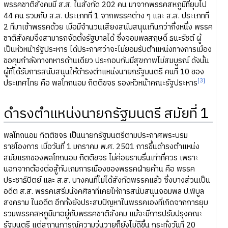
พรรคชาติสังคมมี ส.ส. ในสังกัด 202 คน มาจากพรรคสหภูมิที่ยุบไป
44 คน รวมกับ ส.ส. ประเภทที่ 1 จากพรรคต่าง ๆ และ ส.ส. ประเภทที่
2 ที่มาเข้าพรรคด้วย เมื่อมีจำนวนเสียงสนับสนุนเกินกว่ากึ่งหนึ่ง พรรค
ชาติสังคมจึงสามารถจัดตั้งรัฐบาลได้ ซึ่งจอมพลสฤษดิ์ ธนะรัชต์ ผู้
เป็นหัวหน้ารัฐประหาร ได้ประกาศว่าจะไม่ยอมรับตำแหน่งทางการเมือง
ขอคุมกำลังทางทหารด้านเดียว ประกอบกับมีสุขภาพไม่สมบูรณ์ ดังนั้น
ผู้ที่ได้รับการสนับสนุนให้ดำรงตำแหน่งนายกรัฐมนตรี คนที่ 10 ของ
[3]
ประเทศไทย คือ พลโทถนอม กิตติขจร รองหัวหน้าคณะรัฐประหาร
ดำรงตำแหน่งนายกรัฐมนตรี สมัยที่ 1
พลโทถนอม กิตติขจร เป็นนายกรัฐมนตรีตามประกาศพระบรม
ราชโองการ เมื่อวันที่ 1 มกราคม พ.ศ. 2501 การขึ้นดำรงตำแหน่ง
สมัยแรกของพลโทถนอม กิตติขจร ไม่ค่อยราบรื่นเท่าที่ควร เพราะ
นอกจากต้องต่อสู้กับเกมการเมืองของพรรคฝ่ายค้าน คือ พรรค
ประชาธิปัตย์ และ ส.ส. บางคนที่ไม่ได้สังกัดพรรคแล้ว ซึ่งบางส่วนเป็น
อดีต ส.ส. พรรคเสรีมนังคศิลาที่เคยให้การสนับสนุนจอมพล ป.พิบูล
สงคราม ในอดีต อีกทั้งยังประสบปัญหาในพรรคเองที่เกิดจากการยุบ
รวมพรรคสหภูมิมาอยู่กับพรรคชาติสังคม แม้จะมีการปรับปรุงคณะ
รัฐมนตรี แต่สถานการณ์ความวุ่นวายก็ยังไม่ดีขึ้น กระทั่งวันที่ 20