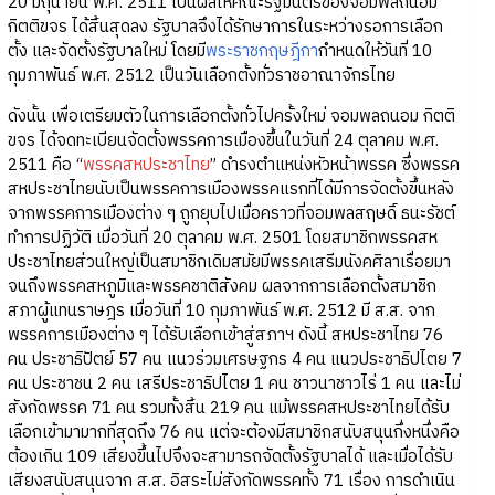
20 มิถุนายน พ.ศ. 2511 เป็นผลให้คณะรัฐมนตรีของจอมพลถนอม
กิตติขจร ได้สิ้นสุดลง รัฐบาลจึงได้รักษาการในระหว่างรอการเลือก
ตั้ง และจัดตั้งรัฐบาลใหม่ โดยมี
พระราชกฤษฎีกา
กำหนดให้วันที่ 10
กุมภาพันธ์ พ.ศ. 2512 เป็นวันเลือกตั้งทั่วราชอาณาจักรไทย
ดังนั้น เพื่อเตรียมตัวในการเลือกตั้งทั่วไปครั้งใหม่ จอมพลถนอม กิตติ
ขจร ได้จดทะเบียนจัดตั้งพรรคการเมืองขึ้นในวันที่ 24 ตุลาคม พ.ศ.
2511 คือ “
พรรคสหประชาไทย
” ดำรงตำแหน่งหัวหน้าพรรค ซึ่งพรรค
สหประชาไทยนับเป็นพรรคการเมืองพรรคแรกที่ได้มีการจัดตั้งขึ้นหลัง
จากพรรคการเมืองต่าง ๆ ถูกยุบไปเมื่อคราวที่จอมพลสฤษดิ์ ธนะรัชต์
ทำการปฏิวัติ เมื่อวันที่ 20 ตุลาคม พ.ศ. 2501 โดยสมาชิกพรรคสห
ประชาไทยส่วนใหญ่เป็นสมาชิกเดิมสมัยมีพรรคเสรีมนังคศิลาเรื่อยมา
จนถึงพรรคสหภูมิและพรรคชาติสังคม ผลจากการเลือกตั้งสมาชิก
สภาผู้แทนราษฎร เมื่อวันที่ 10 กุมภาพันธ์ พ.ศ. 2512 มี ส.ส. จาก
พรรคการเมืองต่าง ๆ ได้รับเลือกเข้าสู่สภาฯ ดังนี้ สหประชาไทย 76
คน ประชาธิปัตย์ 57 คน แนวร่วมเศรษฐกร 4 คน แนวประชาธิปไตย 7
คน ประชาชน 2 คน เสรีประชาธิปไตย 1 คน ชาวนาชาวไร่ 1 คน และไม่
สังกัดพรรค 71 คน รวมทั้งสิ้น 219 คน แม้พรรคสหประชาไทยได้รับ
เลือกเข้ามามากที่สุดถึง 76 คน แต่จะต้องมีสมาชิกสนับสนุนกึ่งหนึ่งคือ
ต้องเกิน 109 เสียงขึ้นไปจึงจะสามารถจัดตั้งรัฐบาลได้ และเมื่อได้รับ
เสียงสนับสนุนจาก ส.ส. อิสระไม่สังกัดพรรคทั้ง 71 เรื่อง การดำเนิน