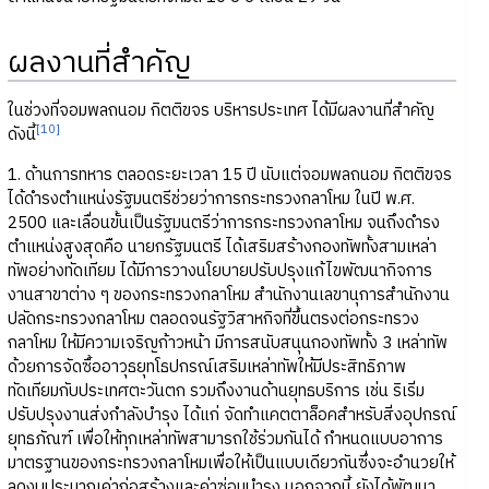
ผลงานที่สำคัญ
ในช่วงที่จอมพลถนอม กิตติขจร บริหารประเทศ ได้มีผลงานที่สำคัญ
[10]
ดังนี้
1. ด้านการทหาร ตลอดระยะเวลา 15 ปี นับแต่จอมพลถนอม กิตติขจร
ได้ดำรงตำแหน่งรัฐมนตรีช่วยว่าการกระทรวงกลาโหม ในปี พ.ศ.
2500 และเลื่อนขั้นเป็นรัฐมนตรีว่าการกระทรวงกลาโหม จนถึงดำรง
ตำแหน่งสูงสุดคือ นายกรัฐมนตรี ได้เสริมสร้างกองทัพทั้งสามเหล่า
ทัพอย่างทัดเทียม ได้มีการวางนโยบายปรับปรุงแก้ไขพัฒนากิจการ
งานสาขาต่าง ๆ ของกระทรวงกลาโหม สำนักงานเลขานุการสำนักงาน
ปลัดกระทรวงกลาโหม ตลอดจนรัฐวิสาหกิจที่ขึ้นตรงต่อกระทรวง
กลาโหม ให้มีความเจริญก้าวหน้า มีการสนับสนุนกองทัพทั้ง 3 เหล่าทัพ
ด้วยการจัดซื้ออาวุธยุทโธปกรณ์เสริมเหล่าทัพให้มีประสิทธิภาพ
ทัดเทียมกับประเทศตะวันตก รวมถึงงานด้านยุทธบริการ เช่น ริเริ่ม
ปรับปรุงงานส่งกำลังบำรุง ได้แก่ จัดทำแคตตาล็อคสำหรับสิ่งอุปกรณ์
ยุทธภัณฑ์ เพื่อให้ทุกเหล่าทัพสามารถใช้ร่วมกันได้ กำหนดแบบอาการ
มาตรฐานของกระทรวงกลาโหมเพื่อให้เป็นแบบเดียวกันซึ่งจะอำนวยให้
ลดงบประมาณค่าก่อสร้างและค่าซ่อมบำรุง นอกจากนี้ ยังได้พัฒนา