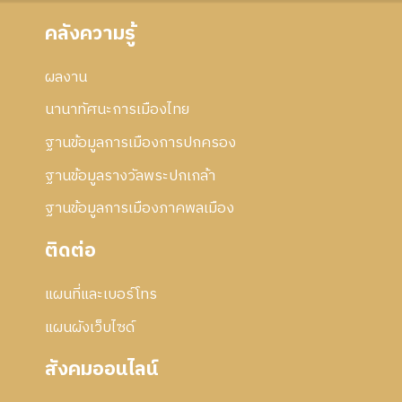
า
ก้
ร
คลังความรู้
ไ
แ
ข
ก้
ผลงาน
ไ
ข
นานาทัศนะการเมืองไทย
ฐานข้อมูลการเมืองการปกครอง
ฐานข้อมูลรางวัลพระปกเกล้า
ฐานข้อมูลการเมืองภาคพลเมือง
ติดต่อ
แผนที่และเบอร์โทร
แผนผังเว็บไซด์
สังคมออนไลน์