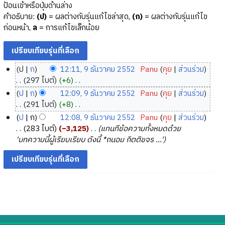
ป้อนเข้าหรือปุ่มด้านล่าง
คำอธิบาย:
(ป)
= ผลต่างกับรุ่นแก้ไขล่าสุด,
(ก)
= ผลต่างกับรุ่นแก้ไข
ก่อนหน้า,
ล
= การแก้ไขเล็กน้อย
ป
ก
12:11, 9 ธันวาคม 2552
‎
Panu
คุย
ส่วนร่วม
9
297 ไบต์
+6
‎
ธั
ไ
ป
ก
12:09, 9 ธันวาคม 2552
‎
Panu
คุย
ส่วนร่วม
ม่
น
291 ไบต์
+8
‎
มี
ว
ไ
ป
ก
12:08, 9 ธันวาคม 2552
‎
Panu
คุย
ส่วนร่วม
ค
า
ม่
283 ไบต์
−3,125
‎
แทนทีข้อความทั้งหมดด้วย
ว
ค
มี
'บทความนี้ผู้เรียบเรียบ ดังนี้ *ถนอม กิตติขจร ...'
า
ค
ม
ม
ว
2
ย่
า
5
อ
ม
5
ก
ย่
2
า
อ
ร
ก
แ