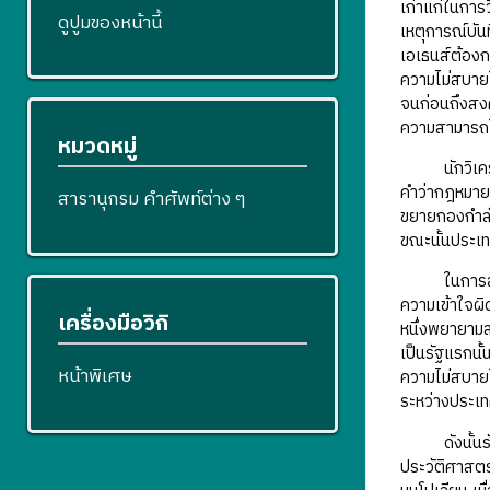
เก่าแก่ในการ
ดูปูมของหน้านี้
เหตุการณ์บัน
เอเธนส์ต้องก
ความไม่สบายใ
จนก่อนถึงสงค
ความสามารถใ
หมวดหมู่
นักวิเคราะห
คำว่ากฎหมาย/
สารานุกรม คำศัพท์ต่าง ๆ
ขยายกองกำลัง
ขณะนั้นประเท
ในการสร้างด
ความเข้าใจผิ
เครื่องมือวิกิ
หนึ่งพยายามส
เป็นรัฐแรกนั้
หน้าพิเศษ
ความไม่สบายใ
ระหว่างประเท
ดังนั้นรัฐต่
ประวัติศาสตร์