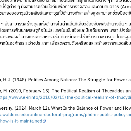
ื่อฝรั่งเศสพยายามแสดงอำนาจมากขึ้นโดยการรุกรานชาติต่าง ๆ ทำให้ชาติอื่
กนี้รัฐต่าง ๆ ยังสามารถร่วมมือกันเพื่อการตรวจสอบและควบคุมอาวุธ (A
ายของอาวุธนิวเคลียร์และอาวุธที่มีอำนาจทำลายล้างสูงสามารถช่วยป้องกันไม
งสามารถสร้างดุลแห่งอำนาจในด้านอื่นที่เกี่ยวข้องกับพลังอำนาจอื่น ๆ
ง โดยการพัฒนาเศรษฐกิจในประเทศในเข้มแข็งและมีเสถียรภาพ เพราะปัจจั
สริมพลังอำนาจทางการทหาร เช่นเดียวกับการใช้วิธีการทางการทูต โดยรัฐ
ทในองค์กรระหว่างประเทศ เพื่อลดความตึงเครียดและสร้างสภาพแวดล้อมที่
 H. J. (1948). Politics Among Nations: The Struggle for Power a
 M. (2010, February 15). The Political Realism of Thucydides a
ttps://www.e-ir.info/2010/02/15/the-political-realism-of-thu
ersity. (2024, March 12). What Is the Balance of Power and How
.waldenu.edu/online-doctoral-programs/phd-in-public-policy-a
how-is-it-maintained