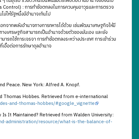
น ๆ ในยุโรป รวมตัวกันเป็นพันธมิตรเพื่อต่อต้านอำนาจของนโป
rms Control) : การทำข้อตกลงในการควบคุมอาวุธและการตรวจ
่ให้รัฐหนึ่งมีอำนาจเกินไป
 นอกจากพลังอำนาจทางการทหารได้ด้วย เช่นพัฒนาเศษฐกิจให้มี
ยทางเศรษฐกิจสามารถเป็นอำนาจด้วยตัวของมันเอง และยัง
สามารถใช้การเจรจา การทำข้อตกลงระหว่างประเทศ การเข้าร่วม
เอื้อต่อการรักษาดุลอำนาจ
nd Peace. New York: Alfred A. Knopf.
nd Thomas Hobbes. Retrieved from e-international
cydides-and-thomas-hobbes/#google_vignette
 Is It Maintained? Retrieved from Walden University:
nd-administration/resource/what-is-the-balance-of-