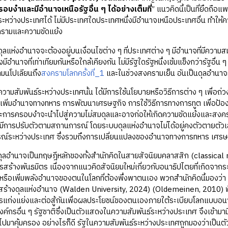
บงำและมีอำนาจเหนือรัฐอื่น ๆ ได้อย่างเต็มที่
” แนวคิดนี้เป็นที่ยึดถื
ระหว่างประเทศได้ ไม่มีประเทศใดประเทศหนึ่งมีอำนาจเหนือประเทศอื่น ทำใ
ครามและความขัดแย้ง
งอำนาจจะต้องอยู่บนเงื่อนไขต่าง ๆ ที่ประเทศต่าง ๆ มีอำนาจที่มีความสมดุล 
ีอำนาจที่เท่าเทียมกันหรือใกล้เคียงกัน ไม่มีรัฐใดรัฐหนึ่งเข้มแข็งกว่ารัฐอื่
มนโปเลียนถึง
สงครามโลกครั้งที่_1
และในช่วงสงครามเย็น อันเป็นดุลอำนาจ
พันธ์ระหว่างประเทศนั้น ได้มีการใช้นโยบายหรือวิธีการต่าง ๆ เพื่อถ่วง
เพิ่มอำนาจทางทหาร การพัฒนาเศรษฐกิจ การใช้วิธีการทางการทูต เพื่อป้อ
การครอบงำจะนำไปสู่ความไม่สมดุลและอาจก่อให้เกิดความขัดแย้งและสงครา
งมีการปรับตัวตามสถานการณ์ โดยระบบดุลแห่งอำนาจไม่ได้อยู่คงตัวตายตัว
์ระหว่างประเทศ ซึ่งรวมถึงการเปลี่ยนแปลงของอำนาจทางการทหาร เศรษ
าจเป็นทฤษฎีหลักของทั้งสำนักคิดในสายสัจนิยมคลาสสิก (classical r
สร้างพันธมิตร เนื่องจากแนวคิดสัจนิยมใหม่เกี่ยวกับอนาธิปไตยที่เกิดจาก
รือเพิ่มพลังอำนาจของตนในโลกที่ต้องพึ่งพาตนเอง พวกสำนักคิดนี้มองว่า การ
ร้างดุลแห่งอำนาจ (Walden University, 2024) (Oldemeinen, 2010) พื้นฐ
แก่งแย่งและต่อสู้กันเพื่อผลประโยชน์ของตนเองภายใต้ระเบียบโลกแบบอนาธิ
ค์กรอื่น ๆ รัฐชาติซึ่งเป็นตัวแสดงในความสัมพันธ์ระหว่างประเทศ จึงเข้ามา
ไปมาคุ้มครอง อย่างไรก็ดี รัฐในความสัมพันธ์ระหว่างประเทศถูกมองว่าเป็นตั