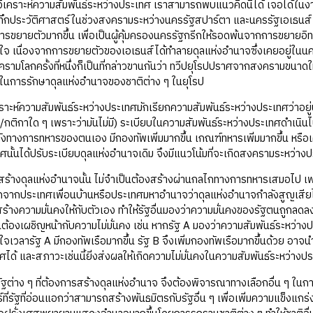
วิเคราะห์ความสัมพันธ์ระหว่างประเทศ เราสามารถพบแนวคิดนี้ได้ เจอได้ในงาน
ทึกประวัติศาสตร์ในช่วงสงครามระหว่างนครรัฐสปาร์ตา และนครรัฐเอเธนส์
ารขยายตัวมากขึ้น เพื่อเป็นผู้คุ้มครองนครรัฐกรีกให้รอดพ้นจากการขยายอ
จ เนื่องจากการขยายตัวของเอเธนส์ได้ทำลายดุลแห่งอำนาจซึ่งเคยอยู่ในนค
รามโลกครั้งที่หนึ่งก็เป็นที่กล่าวขานกันว่า ทวีปยุโรปปราศจากสงครามขนา
นการรักษาดุลแห่งอำนาจของชาติต่าง ๆ ในยุโรป
์ความสัมพันธ์ระหว่างประเทศมักเรียกความสัมพันธ์ระหว่างประเทศว่าอยู
กติกาใด ๆ เพราะว่ามันไม่มี) ระเบียบในความสัมพันธ์ระหว่างประเทศดำเนินไป
ทางการทหารของตนเอง มีกองทัพเพิ่มมากขึ้น เกณฑ์ทหารเพิ่มมากขึ้น หรือเค
ศนั้นได้ปรับระเบียบดุลแห่งอำนาจเดิม จึงมีแนวโน้มที่จะเกิดสงครามระหว่าง
ุลแห่งอำนาจนั้น ไม่จำเป็นต้องสร้างผ่านกลไกทางการทหารเสมอไป เพร
ดจากประเทศเพื่อนบ้านหรือประเทศมหาอำนาจว่าดุลแห่งอำนาจกำลังสูญเสียไ
ร้างความมั่นคงให้กับตัวเอง ทำให้รัฐอื่นมองว่าความมั่นคงของรัฐตนถูกลดลงโ
นต้องเผชิญหน้ากับความไม่มั่นคง เช่น หากรัฐ A มองว่าความสัมพันธ์ระหว่างประเ
จเวลารัฐ A มีกองทัพเรือมากขึ้น รัฐ B จึงเพิ่มกองทัพเรือมากขึ้นด้วย อาจ
ศได้ และสภาวะเช่นนี้ยิ่งส่งผลให้เกิดความไม่มั่นคงในความสัมพันธ์ระหว่างป
าง ๆ ที่ต้องการสร้างดุลแห่งอำนาจ จึงต้องพิจารณาทางเลือกอื่น ๆ ในการ
ที่รัฐที่อ่อนแอกว่าสามารถสร้างพันธมิตรกับรัฐอื่น ๆ เพื่อเพิ่มความแข็งแกร