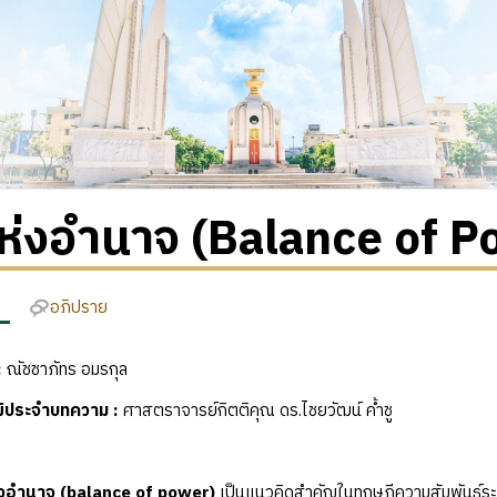
ห่งอำนาจ (Balance of P
อภิปราย
:
ณัชชาภัทร อมรกุล
ุฒิประจำบทความ
:
ศาสตราจารย์กิตติคุณ ดร.ไชยวัฒน์ ค้ำชู
่งอำนาจ
(balance of power)
เป็นแนวคิดสำคัญในทฤษฎีความสัมพันธ์ระห