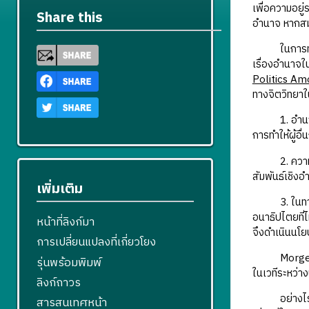
เพื่อความอยู
Share this
อำนาจ หากสมด
ในการทำความเ
เรื่องอำนาจใน
Politics Am
ทางจิตวิทยาใน
1. อำนาจทางก
การทำให้ผู้อ
2. ความสัมพ
สัมพันธ์เชิง
เพิ่มเติม
3. ในทางควา
อนาธิปไตยที่
หน้าที่ลิงก์มา
จึงดำเนินนโย
การเปลี่ยนแปลงที่เกี่ยวโยง
Morgenthau เ
รุ่นพร้อมพิมพ์
ในเวทีระหว่า
ลิงก์ถาวร
อย่างไรก็ตาม
สารสนเทศหน้า