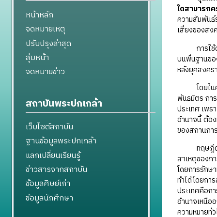
ใดสามารถครอ
หน้าหลัก
ความสัมพันธ์
จดหมายเหตุ
เสี่ยงของสง
ปรับปรุงล่าสุด
การใช้ดุลแห่
สุ่มหน้า
บนพื้นฐานของม
หลังยุคสงครา
จดหมายข่าว
โดยในความสัม
พันธมิตร การ
สถาบันพระปกเกล้า
ประเทศ เพราะ
อำนาจนี้ ต้อ
เว็บไซต์สถาบัน
ของสถานการณ
ฐานข้อมูลพระปกเกล้า
ทฤษฎีดุลอำน
แลกเปลี่ยนเรียนรู้
สาเหตุของการ
ข่าวสารจากสถาบัน
โดยการรักษาห
ทำได้โดยการส
ข้อมูลศิษย์เก่า
ประเทศคือการ
ข้อมูลนักศึกษา
อำนาจเหนืออง
ความหมายทั่ว