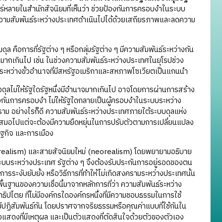
อแพร่หลายในสำนักสัจนิยมที่เห็นว่า ช่วยป้องกันการครอบงำในระบบ
ห้ความสัมพันธ์ระหว่างประเทศดำเนินไปได้ด้วยเสถียรภาพและลดความ
คือการที่รัฐต่าง ๆ หรือกลุ่มรัฐต่าง ๆ มีความสัมพันธ์ระหว่างกัน
น ๆ มากเกินไป เช่น ในช่วงความสัมพันธ์ระหว่างประเทศในยุโรปช่วง
ระหว่างขั้วอำนาจที่มีสหรัฐอเมริกาและสหภาพโซเวียตเป็นแกนนำ
ดุลไม่ให้รัฐใดรัฐหนึ่งมีอำนาจมากเกินไป อาจโดยการผ่านการสร้าง
งกันการครอบงำ ไม่ให้รัฐใดกลายเป็นผู้ครอบงำในระบบระหว่าง
ม อย่างไรก็ดี ความสัมพันธ์ระหว่างประเทศภายใต้ระบบดุลแห่ง
เสมอไปแต่จะต้องมีความยืดหยุ่นในการปรับตัวตามการเปลี่ยนแปลง
ฐกิจ และการเมือง
ealism) และสายสัจนิยมใหม่ (neorealism) โดยพยายามอธิบาย
ระบบระหว่างประเทศ รัฐต่าง ๆ จึงต้องรับประกันการอยู่รอดของตน
ระงับยับยั้ง หรือวิธีการที่ทำให้ไม่เกิดสงครามระหว่างประเทศนั้น
านของความเชื่อนี้มาจากหลักการที่ว่า ความสัมพันธ์ระหว่าง
ปไตย ที่ไม่มีองค์กรใดองค์กรหนึ่งที่มีความชอบธรรมในการใช้
มีปฏิสัมพันธ์กัน โดยปราศจากจริยธรรมหรือคุณค่าแบบที่ใช้กันใน
วแสดงที่มีเหตุผล และเป็นตัวแสดงที่ตัดสินใจด้วยตัวของตัวเอง