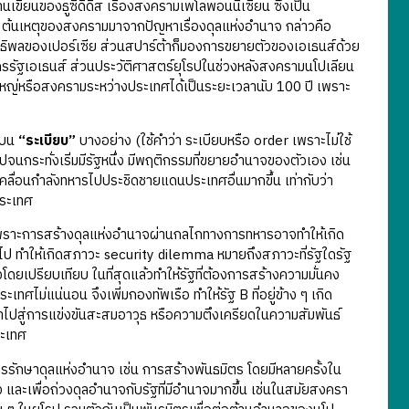
เขียนของธูซิดิดิส เรื่องสงครามเพโลพอนนีเซียน ซึ่งเป็น
 ต้นเหตุของสงครามมาจากปัญหาเรื่องดุลแห่งอำนาจ กล่าวคือ
ิทธิพลของเปอร์เซีย ส่วนสปาร์ต้าก็มองการขยายตัวของเอเธนส์ด้วย
รรัฐเอเธนส์ ส่วนประวัติศาสตร์ยุโรปในช่วงหลังสงครามนโปเลียน
ดใหญ่หรือสงครามระหว่างประเทศได้เป็นระยะเวลานับ 100 ปี เพราะ
่บน
“ระเบียบ”
บางอย่าง (ใช้คำว่า ระเบียบหรือ order เพราะไม่ใช้
จนกระทั่งเริ่มมีรัฐหนึ่ง มีพฤติกรรมที่ขยายอำนาจของตัวเอง เช่น
ลื่อนกำลังทหารไปประชิดชายแดนประเทศอื่นมากขึ้น เท่ากับว่า
ประเทศ
าะการสร้างดุลแห่งอำนาจผ่านกลไกทางการทหารอาจทำให้เกิด
ป ทำให้เกิดสภาวะ security dilemma หมายถึงสภาวะที่รัฐใดรัฐ
ดยเปรียบเทียบ ในที่สุดแล้วทำให้รัฐที่ต้องการสร้างความมั่นคง
ทศไม่แน่นอน จึงเพิ่มกองทัพเรือ ทำให้รัฐ B ที่อยู่ข้าง ๆ เกิด
นำไปสู่การแข่งขันสะสมอาวุธ หรือความตึงเครียดในความสัมพันธ์
ระเทศ
รักษาดุลแห่งอำนาจ เช่น การสร้างพันธมิตร โดยมีหลายครั้งใน
่ง และเพื่อถ่วงดุลอำนาจกับรัฐที่มีอำนาจมากขึ้น เช่นในสมัยสงครา