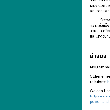
มนโปเลียน เม
เลียน นอกจา
สอบการแพร่ขย
รัฐต่าง ๆ ยั
ความเข้มแข็
สามารถสร้างเ
และแสดงบทบา
อ้างอิง
Morgenthau,
Oldemeinen,
relations:
h
Walden Univ
https://www
power-and-