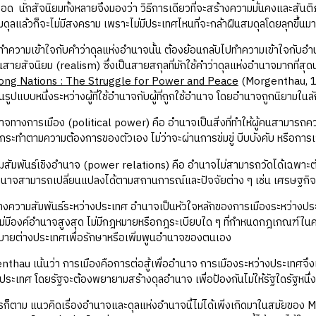
่รอด นักสัจนิยมทั้งหลายจึงมองว่า วิธีการเดียวที่จะสร้างความมั่นคงและสั
ุลแล้วก็จะไม่มีสงคราม เพราะไม่มีประเทศไหนที่จะกล้าฝืนสมดุลโดยลุกขึ้น
ข้าใจกับคำว่าดุลแห่งอำนาจนั้น ต้องย้อนกลับไปทำความเข้าใจกับอำนาจก
สายสัจนิยม (realism) ซึ่งเป็นสายสกุลที่มักใช้คำว่าดุลแห่งอำนาจมากที่สุดน
ong Nations : The Struggle for Power and Peace
(Morgenthau, 19
รูปแบบหนึ่งระหว่างผู้ที่ใช้อำนาจกับผู้ที่ถูกใช้อำนาจ โดยอำนาจถูกนิยามในล
ารเมือง (political power) คือ อำนาจเป็นสิ่งที่ทำให้ผู้คนสามารถควบ
ื่นกระทำตามความต้องการของตัวเอง ไม่ว่าจะผ่านการข่มขู่ บีบบังคับ หรือก
ันธ์เชิงอำนาจ (power relations) คือ อำนาจไม่สามารถวัดได้เฉพาะตัว แ
อำนาจสามารถเปลี่ยนแปลงได้ตามสถานการณ์และปัจจัยต่าง ๆ เช่น เศรษฐกิ
มสัมพันธ์ระหว่างประเทศ อำนาจเป็นหัวใจหลักของการเมืองระหว่างประเทศ
ไม่มีองค์อำนาจสูงสุด ไม่มีกฎหมายหรือกฎระเบียบใด ๆ ที่กำหนดกฎเกณฑ์ในค
บายต่างประเทศเพื่อรักษาหรือเพิ่มพูนอำนาจของตนเอง
น้นว่า การเมืองคือการต่อสู้เพื่ออำนาจ การเมืองระหว่างประเทศจึงเป็
งประเทศ โดยรัฐจะต้องพยายามสร้างดุลอำนาจ เพื่อป้องกันไม่ให้รัฐใดรัฐหนึ
 แนวคิดเรื่องอำนาจและดุลแห่งอำนาจนี้ไม่ได้เพิ่งเกิดมาในสมัยของ Mor