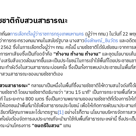
 ชัชชาติกับสวนสาธารณะ
ี่ผล
การเลือกตั้งผู้ว่าราชการกรุงเทพมหานคร
(ผู้ว่าฯ กทม.) ในวันที่ 22
ีว่าการกระทรวงคมนาคมในสมัยรัฐบาล นางสาว
ยิ่งลักษณ์_ชินวัตร
และอดีตผ
อปี 2562 ซึ่งในการเลือกตั้งผู้ว่าฯ กทม. ครั้งนี้ นายชัชชาติได้รับชัยชนะจา
นการหาเสียงซึ่งเป็นที่จดจำคือ
“ทำงาน ทำงาน ทำงาน”
และชุดนโยบายเส้นเ
ส่งเสริมสิ่งแวดล้อมมากขึ้นและเป็นประโยชน์ในการเข้าใช้พื้นที่โดยประชาชนช
ะกำลังวิ่งในสวนสาธารณะบ่อยครั้ง ซึ่งเป็นทั้งการพบปะประชาชนในพื้
าสวนสาธารณะของนายชัชชาติเอง
สวนสาธารณะ”
กลายมาเป็นหนึ่งในพื้นที่ซึ่งนายชัชชาติให้ความสนใจดังที่
ชัชชาติ โดยนายชัชชาติอธิบายว่า “สวน 15 นาที” เป็นการกระจายพื้นที่สว
ที ในระยะทาง 800 เมตร ซึ่งเป็นความพยายามของนายชัชชาติที่ต้องการให้
ให้เอกชนนำพื้นที่มาใช้เพื่อสาธารณประโยชน์ เพื่อให้เกิดการพัฒนาประสานกั
่สีเขียวที่มีคุณภาพและได้มาตรฐาน
[1]
อย่างไรก็ตาม นโยบายบริหารจัดการสว
ั้งยังต้องจัดการงบประมาณที่จะนำมาใช้กับพื้นที่สาธารณะเหล่านี้ ซึ่งประเด็น
ธารณะผ่านโครงการ
“ดนตรีในสวน”
แทน