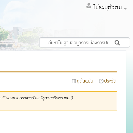
ไม่ระบุตัวตน
ดูต้นฉบับ
ประวัติ
ยง :''' รองศาสตราจารย์ ดร.วิชุดา สาธิตพร แล...")