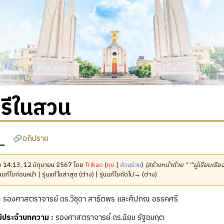
รีในสวน
อภิปราย
มื่อ 14:13, 12 มิถุนายน 2567 โดย
Trikao
(
คุย
|
ส่วนร่วม
)
(สร้างหน้าด้วย " '''ผู้เรียบเรี
นแก้ไขก่อนหน้า | รุ่นแก้ไขล่าสุด (ต่าง) | รุ่นแก้ไขถัดไป→ (ต่าง)
:
รองศาสตราจารย์ ดร.วิชุดา สาธิตพร และศิปภณ อรรคศรี
ุฒิประจำบทความ
:
รองศาสตราจารย์ ดร.นิยม รัฐอมฤต