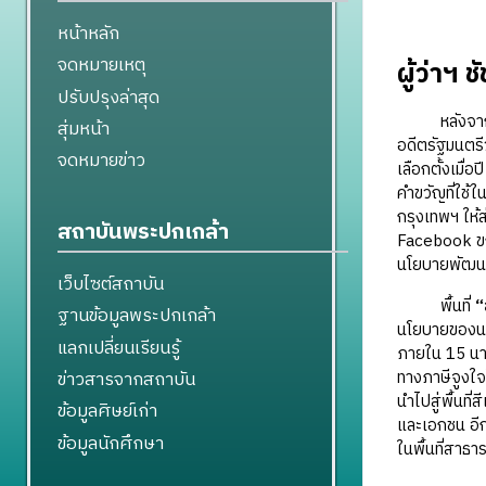
หน้าหลัก
จดหมายเหตุ
ผู้ว่าฯ
ปรับปรุงล่าสุด
หลังจากท
สุ่มหน้า
อดีตรัฐมนตร
จดหมายข่าว
เลือกตั้งเมื่
คำขวัญที่ใช้ใ
กรุงเทพฯ ให้
สถาบันพระปกเกล้า
Facebook ขณ
นโยบายพัฒน
เว็บไซต์สถาบัน
พื้นที่
“
ฐานข้อมูลพระปกเกล้า
นโยบายของนาย
แลกเปลี่ยนเรียนรู้
ภายใน 15 นา
ทางภาษีจูงใจ
ข่าวสารจากสถาบัน
นำไปสู่พื้นที
ข้อมูลศิษย์เก่า
และเอกชน อีกท
ข้อมูลนักศึกษา
ในพื้นที่สา