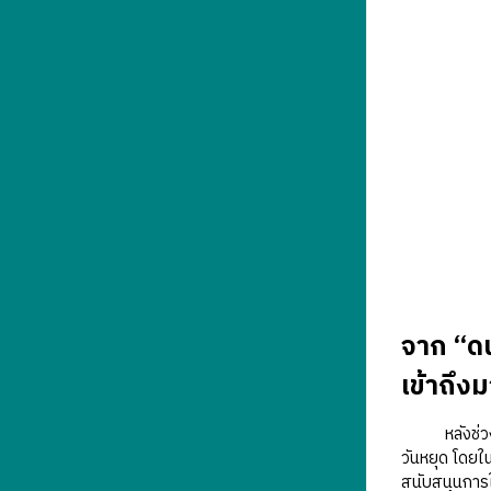
จาก “ดน
เข้าถึง
หลังช่วงกลา
วันหยุด โดยใ
สนับสนุนการใ