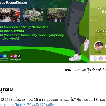
ภาพ
:
จากเฟสบุ๊ค ชัชชาติ สิทธ
ุกรม
 (2565). นโยบาย ‘สวน 15 นาที’ ของชัชชาติ คืออะไร? Retrieved 18 กัน
ematter.co/brief/170445/170445