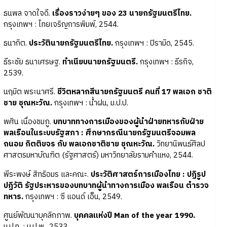
ธนพล จาดใจดี.
เรื่องราวง่ายๆ ของ 23 นายกรัฐมนตรีไทย.
กรุงเทพฯ : ไทยเจริญการพิมพ์, 2544.
ธนากิต.
ประวัตินายกรัฐมนตรีไทย.
กรุงเทพฯ : ปิรามิด, 2545.
ธีระชัย ธนาเศรษฐ.
ทำเนียบนายกรัฐมนตรี.
กรุงเทพฯ : ธีรกิจ,
2539.
นฤมิต พระนาศรี.
ชีวิตหลากสีนายกรัฐมนตรี คนที่ 17 พลเอก ชาติ
ชาย ชุณหะวัณ.
กรุงเทพฯ : น้ำฝน, ม.ป.ป.
พศิน เนื่องชมภู.
บทบาททางการเมืองของผู้นำฝ่ายทหารกับฝ่าย
พลเรือนในระบบรัฐสภา : ศึกษากรณีนายกรัฐมนตรีจอมพล
ถนอม กิตติขจร กับ พลเอกชาติชาย ชุณหะวัณ.
วิทยานิพนธ์ศิลป
ศาสตรมหาบัณฑิต (รัฐศาสตร์) มหาวิทยาลัยรามคำแหง, 2544.
พีระพงษ์ สิทธิอมร และคณะ.
ประวัติศาสตร์การเมืองไทย : ปฏิรูป
ปฏิวัติ รัฐประหารของบทบาทผู้นำทางการเมือง พลเรือน ตำรวจ
ทหาร.
กรุงเทพฯ : ซี แอนด์ เอ็น, 2549.
ศูนย์พัฒนาบุคลิกภาพ.
บุคคลแห่งปี Man of the year 1990.
ม.ป.ท. : ม.ป.พ., 2533.