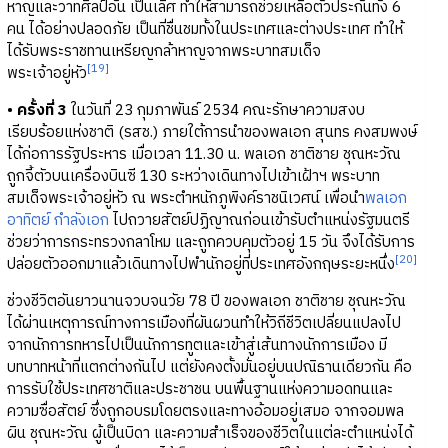
หาญและวาทศิลป์อัน เป็นเลิศ ทำให้สามารถช่วยเหลือตัวประกันทั้ง 6
คน ได้อย่างปลอดภัย เป็นที่ชื่นชมทั้งในประเทศและต่างประเทศ ทำให้
ได้รับพระราชทานเหรียญกล้าหาญจากพระบาทสมเด็จ
[19]
พระเจ้าอยู่หัว
•
ครั้งที่ 3
ในวันที่ 23 กุมภาพันธ์ 2534 คณะรักษาความสงบ
เรียบร้อยแห่งชาติ (รสช.) ภายใต้การนำของพลเอก สุนทร คงสมพงษ์
ได้ก่อการรัฐประหาร เมื่อเวลา 11.30 น. พลเอก ชาติชาย ชุณหะวัณ
ถูกจี้ตัวบนเครื่องบินซี 130 ระหว่างเดินทางไปเข้าเฝ้าฯ พระบาท
สมเด็จพระเจ้าอยู่หัว ณ พระตำหนักภูพิงค์ราชนิเวศน์ เพื่อนำ
พลเอก
อาทิตย์ กำลังเอก
ไปถวายสัตย์ปฏิญาณก่อนเข้ารับตำแหน่งรัฐมนตรี
ช่วยว่าการกระทรวงกลาโหม และถูกควบคุมตัวอยู่ 15 วัน จึงได้รับการ
[20]
ปล่อยตัวออกมาแล้วเดินทางไปพำนักอยู่ที่ประเทศอังกฤษระยะหนึ่ง
ช่วงชีวิตอันยาวนานจวบจนวัย 78 ปี ของพลเอก ชาติชาย ชุณหะวัณ
ได้ผ่านเหตุการณ์ทางการเมืองที่ผันผวนทำให้วิถีชีวิตเปลี่ยนแปลงไป
จากนักการทหารไปเป็นนักการทูตและเข้าสู่เส้นทางนักการเมือง มี
บทบาทหน้าที่แตกต่างกันไป แต่ยังคงตั้งมั่นอยู่บนปณิธานเดียวกัน คือ
การรับใช้ประเทศชาติและประชาชน บนพื้นฐานแห่งความอดทนและ
ความซื่อสัตย์ ซึ่งถูกอบรมโดยตรงและทางอ้อมอยู่เสมอ จากจอมพล
ผิน ชุณหะวัณ ผู้เป็นบิดา และความสำเร็จของชีวิตในแต่ละตำแหน่งได้