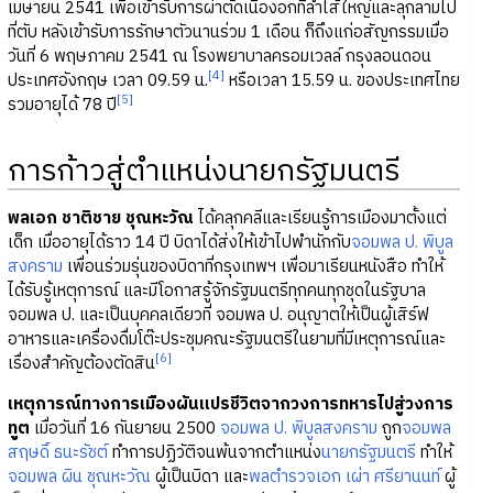
เมษายน 2541 เพื่อเข้ารับการผ่าตัดเนื้องอกที่ลำไส้ใหญ่และลุกลามไป
ที่ตับ หลังเข้ารับการรักษาตัวนานร่วม 1 เดือน ก็ถึงแก่อสัญกรรมเมื่อ
วันที่ 6 พฤษภาคม 2541 ณ โรงพยาบาลครอมเวลล์ กรุงลอนดอน
[4]
ประเทศอังกฤษ เวลา 09.59 น.
หรือเวลา 15.59 น. ของประเทศไทย
[5]
รวมอายุได้ 78 ปี
การก้าวสู่ตำแหน่งนายกรัฐมนตรี
พลเอก ชาติชาย ชุณหะวัณ
ได้คลุกคลีและเรียนรู้การเมืองมาตั้งแต่
เด็ก เมื่ออายุได้ราว 14 ปี บิดาได้ส่งให้เข้าไปพำนักกับ
จอมพล ป. พิบูล
สงคราม
เพื่อนร่วมรุ่นของบิดาที่กรุงเทพฯ เพื่อมาเรียนหนังสือ ทำให้
ได้รับรู้เหตุการณ์ และมีโอกาสรู้จักรัฐมนตรีทุกคนทุกชุดในรัฐบาล
จอมพล ป. และเป็นบุคคลเดียวที่ จอมพล ป. อนุญาตให้เป็นผู้เสิร์ฟ
อาหารและเครื่องดื่มโต๊ะประชุมคณะรัฐมนตรีในยามที่มีเหตุการณ์และ
[6]
เรื่องสำคัญต้องตัดสิน
เหตุการณ์ทางการเมืองผันแปรชีวิตจากวงการทหารไปสู่วงการ
ทูต
เมื่อวันที่ 16 กันยายน 2500
จอมพล ป. พิบูลสงคราม
ถูก
จอมพล
สฤษดิ์ ธนะรัชต์
ทำการปฏิวัติจนพ้นจากตำแหน่ง
นายกรัฐมนตรี
ทำให้
จอมพล ผิน ชุณหะวัณ
ผู้เป็นบิดา และ
พลตำรวจเอก เผ่า ศรียานนท์
ผู้