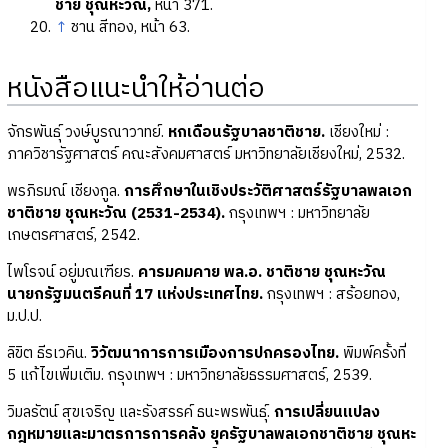
ชาย ชุณหะวัณ,
หน้า 371.
↑
ชาน สีทอง, หน้า 63.
หนังสือแนะนำให้อ่านต่อ
จักรพันธุ์ วงษ์บูรณาวาทย์.
หกเดือนรัฐบาลชาติชาย.
เชียงใหม่ :
ภาควิชารัฐศาสตร์ คณะสังคมศาสตร์ มหาวิทยาลัยเชียงใหม่, 2532.
พรภิรมณ์ เชียงกูล.
การศึกษาในเชิงประวัติศาสตร์รัฐบาลพลเอก
ชาติชาย ชุณหะวัณ (2531-2534).
กรุงเทพฯ : มหาวิทยาลัย
เกษตรศาสตร์, 2542.
ไพโรจน์ อยู่มณเฑียร.
คารมคมคาย พล.อ. ชาติชาย ชุณหะวัณ
นายกรัฐมนตรีคนที่ 17 แห่งประเทศไทย.
กรุงเทพฯ : สร้อยทอง,
ม.ป.ป.
ลิขิต ธีรเวคิน.
วิวัฒนาการการเมืองการปกครองไทย.
พิมพ์ครั้งที่
5 แก้ไขเพิ่มเติม. กรุงเทพฯ : มหาวิทยาลัยธรรมศาสตร์, 2539.
วิมลรัตน์ สุขเจริญ และรังสรรค์ ธนะพรพันธุ์.
การเปลี่ยนแปลง
กฎหมายและมาตรการการคลัง ยุครัฐบาลพลเอกชาติชาย ชุณหะ