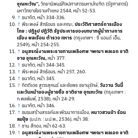
ชุณหะวัณ”,
วิทยานิพนธ์ศิลปศาสตรมหาบัณฑิต (รัฐศาสตร์)
มหาวิทยาลัยรามคำแหง 2544, หน้า 52-53.
↑
ธนากิต, หน้า 334-336.
↑
พีระพงษ์ สิทธิอมร และคณะ,
ประวัติศาสตร์การเมือง
ไทย : ปฏิรูป ปฏิวัติ รัฐประหารของบทบาทผู้นำทางการ
เมือง พลเรือน ตำรวจ ทหาร
(กรุงเทพฯ : ซี แอนด์ เอ็น,
2549), หน้า 254-255.
↑
อนุสรณ์งานพระราชทานเพลิงศพ ฯพณฯ พลเอก ชาติ
ชาย ชุณหะวัณ,
หน้า 377.
↑
ธนากิต, หน้า 344-345.
↑
พีระพงษ์ สิทธิอมร, หน้า 257, 260.
↑
ธนากิต, หน้า 345.
↑
กิตติเดช สูตรสุคนธ์ และชัยพร ชยานุรักษ์,
วันวาน วันนี้
และวันหน้าของผู้ชายชื่อ ชาติชาย ชุณหะวัณ
(กรุงเทพฯ :
ก.พลพิมพ์, 2538), หน้า 24-29.
↑
ธนากิต, หน้า 346.
↑
ชมรมสร้างสรรค์และพัฒนาการเมือง,
หนาวสวนป่า ร้อน
ลมปุ๋ย
(ม.ป.ท. : ม.ป.พ., 2536), หน้า 38.
↑
ชาน สีทอง, หน้า 62-63.
↑
อนุสรณ์งานพระราชทานเพลิงศพ ฯพณฯ พลเอก ชาติ