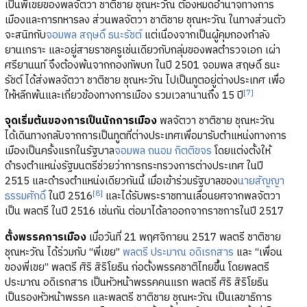
เป็นพี่เขยของพลจัตวา ชาติชาย ชุณหะวัณ ต้องหมดอำนาจทางการ
เมืองและการทหารลง ส่วนพลจัตวา ชาติชาย ชุณหะวัณ ในทางส่วนตัว
จะสนิทกับ
จอมพล สฤษดิ์ ธนะรัชต์
แต่เนื่องจากเป็นผู้คุมกองกำลัง
ยานเกราะ และอยู่สายราชครูเช่นเดียวกับกลุ่มของพลตำรวจเอก เผ่า
ศรียานนท์ จึงต้องพ้นจากกองทัพบก ในปี 2501 จอมพล สฤษดิ์ ธนะ
รัชต์ ได้ส่งพลจัตวา ชาติชาย ชุณหะวัณ ไปเป็นทูตอยู่ต่างประเทศ เพื่อ
[7]
ให้หลีกพ้นและเกี่ยวข้องทางการเมือง รวมเวลานานถึง 15 ปี
จุดเริ่มต้นของการเป็นนักการเมือง
พลจัตวา ชาติชาย ชุณหะวัณ
ได้เดินทางกลับจากการเป็นทูตที่ต่างประเทศเพื่อมารับตำแหน่งทางการ
เมืองเป็นครั้งแรกในรัฐบาล
จอมพล ถนอม กิตติขจร
โดยแต่งตั้งให้
ดำรงตำแหน่งรัฐมนตรีช่วยว่าการกระทรวงการต่างประเทศ ในปี
2515 และดำรงตำแหน่งเดียวกันนี้ เมื่อเข้าร่วมรัฐบาลของ
นายสัญญา
[8]
ธรรมศักดิ์
ในปี 2516
และได้รับพระราชทานเลื่อนยศจากพลจัตวา
เป็น พลตรี ในปี 2516 เช่นกัน ต่อมาได้ลาออกจากราชการในปี 2517
ตั้งพรรคการเมือง
เมื่อวันที่ 21 พฤศจิกายน 2517 พลตรี ชาติชาย
ชุณหะวัณ ได้ร่วมกับ “พี่เขย”
พลตรี ประมาณ อดิเรกสาร
และ “เพื่อน
ของพี่เขย” พลตรี ศิริ สิริโยธิน ก่อตั้งพรรคชาติไทยขึ้น โดยพลตรี
ประมาณ อดิเรกสาร เป็นหัวหน้าพรรคคนแรก พลตรี ศิริ สิริโยธิน
เป็นรองหัวหน้าพรรค และพลตรี ชาติชาย ชุณหะวัณ เป็นเลขาธิการ