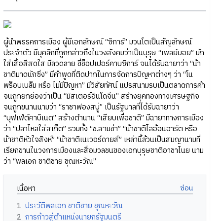
ผู้นำพรรคการเมือง ผู้มีเอกลักษณ์ “ซิการ์” มวนโตเป็นสัญลักษณ์
ประจำตัว มีบุคลิกที่ถูกกล่าวถึงในวงสังคมว่าเป็นบุรุษ “เพลย์บอย” มัก
ใส่เสื้อสีสดใส มีลวดลาย ขี่ช็อปเปอร์คาบซิการ์ จนได้รับฉายาว่า “น้า
ชาติมาดนักซิ่ง” มีคำพูดที่ติดปากในการจัดการปัญหาต่างๆ ว่า “โน
พร็อบเบล็ม หรือ ไม่มีปัญหา” มีวิสัยทัศน์ แปรสนามรบเป็นตลาดการค้า
จนถูกยกย่องว่าเป็น “มิสเตอร์อินโดจีน” สร้างยุคทองทางเศรษฐกิจ
จนถูกขนานนามว่า “ราชาฟองสบู่” เป็นรัฐบาลที่ได้รับฉายาว่า
“บุฟเฟ่ต์คาบิเนต” สร้างตำนาน “เสียบเพื่อชาติ” มีฉายาทางการเมือง
ว่า “ปลาไหลใส่สเก็ต” รวมทั้ง “ช.สามช่า” “น้าชาติไลอ้อนฮาร์ต หรือ
น้าชาติหัวใจสิงห์” “น้าชาติเนเวอร์ดายส์” เหล่านี้ล้วนเป็นสมญานามที่
เรียกขานในวงการเมืองและสื่อมวลชนของเอกบุรุษชาติอาชาไนย นาม
ว่า “พลเอก ชาติชาย ชุณหะวัณ”
เนื้อหา
1
ประวัติพลเอก ชาติชาย ชุณหะวัณ
2
การก้าวสู่ตำแหน่งนายกรัฐมนตรี