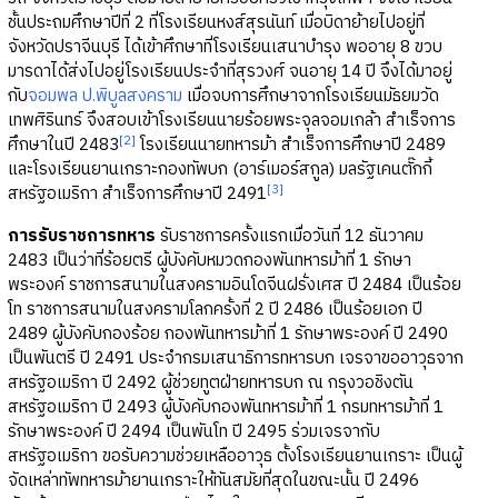
ชั้นประถมศึกษาปีที่ 2 ที่โรงเรียนหงส์สุรนันท์ เมื่อบิดาย้ายไปอยู่ที่
จังหวัดปราจีนบุรี ได้เข้าศึกษาที่โรงเรียนเสนาบำรุง พออายุ 8 ขวบ
มารดาได้ส่งไปอยู่โรงเรียนประจำที่สุรวงศ์ จนอายุ 14 ปี จึงได้มาอยู่
กับ
จอมพล ป.พิบูลสงคราม
เมื่อจบการศึกษาจากโรงเรียนมัธยมวัด
เทพศิรินทร์ จึงสอบเข้าโรงเรียนนายร้อยพระจุลจอมเกล้า สำเร็จการ
[2]
ศึกษาในปี 2483
โรงเรียนนายทหารม้า สำเร็จการศึกษาปี 2489
และโรงเรียนยานเกราะกองทัพบก (อาร์เมอร์สกูล) มลรัฐเคนตั๊กกี้
[3]
สหรัฐอเมริกา สำเร็จการศึกษาปี 2491
การรับราชการทหาร
รับราชการครั้งแรกเมื่อวันที่ 12 ธันวาคม
2483 เป็นว่าที่ร้อยตรี ผู้บังคับหมวดกองพันทหารม้าที่ 1 รักษา
พระองค์ ราชการสนามในสงครามอินโดจีนฝรั่งเศส ปี 2484 เป็นร้อย
โท ราชการสนามในสงครามโลกครั้งที่ 2 ปี 2486 เป็นร้อยเอก ปี
2489 ผู้บังคับกองร้อย กองพันทหารม้าที่ 1 รักษาพระองค์ ปี 2490
เป็นพันตรี ปี 2491 ประจำกรมเสนาธิการทหารบก เจรจาขออาวุธจาก
สหรัฐอเมริกา ปี 2492 ผู้ช่วยทูตฝ่ายทหารบก ณ กรุงวอชิงตัน
สหรัฐอเมริกา ปี 2493 ผู้บังคับกองพันทหารม้าที่ 1 กรมทหารม้าที่ 1
รักษาพระองค์ ปี 2494 เป็นพันโท ปี 2495 ร่วมเจรจากับ
สหรัฐอเมริกา ขอรับความช่วยเหลืออาวุธ ตั้งโรงเรียนยานเกราะ เป็นผู้
จัดเหล่าทัพทหารม้ายานเกราะให้ทันสมัยที่สุดในขณะนั้น ปี 2496