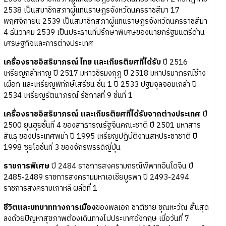
2538 เป็นสมาชิกสภาผู้แทนราษฎรจังหวัดนครราชสีมา 17
พฤศจิกายน 2539 เป็นสมาชิกสภาผู้แทนราษฎรจังหวัดนครราชสีมา
4 ธันวาคม 2539 เป็นประธานที่ปรึกษาพิเศษของนายกรัฐมนตรีด้าน
เศรษฐกิจและการต่างประเทศ
เครื่องราชอิสริยาภรณ์ไทย และเกียรติยศที่ได้รับ
ปี 2516
เหรียญกล้าหาญ ปี 2517 มหาวชิรมงกุฎ ปี 2518 มหาปรมาภรณ์ช้าง
เผือก และเหรียญพิทักษ์เสรีชน ชั้น 1 ปี 2533 ปฐมจุลจอมเกล้า ปี
2534 เหรียญรัตนาภรณ์ รัชกาลที่ 9 ชั้นที่ 1
เครื่องราชอิสริยาภรณ์ และเกียรติยศที่ได้รับจากต่างประเทศ
ปี
2500 ยุนฮุยชั้นที่ 4 ของสาธารณรัฐจีนคณะชาติ ปี 2501 มหาสาร
สินธุ ของประเทศพม่า ปี 1995 เหรียญปฏิบัติงานสหประชาชาติ ปี
1998 ซุยโอชั้นที่ 3 ของจักรพรรดิญี่ปุ่น
ราชการพิเศษ
ปี 2484 ราชการสงครามกรณีพิพาทอินโดจีน ปี
2485-2489 ราชการสงครามมหาเอเชียบูรพา ปี 2493-2494
ราชการสงครามเกาหลี ผลัดที่ 1
ชีวิตและบทบาททางการเมือง
ของพลเอก ชาติชาย ชุณหะวัณ สิ้นสุด
ลงด้วยปัญหาสุขภาพต้องเดินทางไปประเทศอังกฤษ เมื่อวันที่ 7