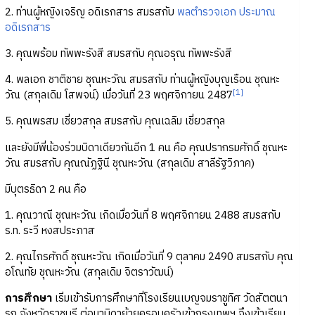
2. ท่านผู้หญิงเจริญ อดิเรกสาร สมรสกับ
พลตำรวจเอก ประมาณ
อดิเรกสาร
3. คุณพร้อม ทัพพะรังสี สมรสกับ คุณอรุณ ทัพพะรังสี
4. พลเอก ชาติชาย ชุณหะวัณ สมรสกับ ท่านผู้หญิงบุญเรือน ชุณหะ
[1]
วัณ (สกุลเดิม โสพจน์) เมื่อวันที่ 23 พฤศจิกายน 2487
5. คุณพรสม เชี่ยวสกุล สมรสกับ คุณเฉลิม เชี่ยวสกุล
และยังมีพี่น้องร่วมบิดาเดียวกันอีก 1 คน คือ คุณปรากรมศักดิ์ ชุณหะ
วัณ สมรสกับ คุณณัฏฐินี ชุณหะวัณ (สกุลเดิม สาลีรัฐวิภาค)
มีบุตรธิดา 2 คน คือ
1. คุณวาณี ชุณหะวัณ เกิดเมื่อวันที่ 8 พฤศจิกายน 2488 สมรสกับ
ร.ท. ระวี หงสประภาส
2. คุณไกรศักดิ์ ชุณหะวัณ เกิดเมื่อวันที่ 9 ตุลาคม 2490 สมรสกับ คุณ
อโณทัย ชุณหะวัณ (สกุลเดิม จิตราวัฒน์)
การศึกษา
เริ่มเข้ารับการศึกษาที่โรงเรียนเบญจมราชูทิศ วัดสัตตนา
รถ จังหวัดราชบุรี ต่อมาบิดาย้ายครอบครัวเข้ากรุงเทพฯ จึงเข้าเรียน