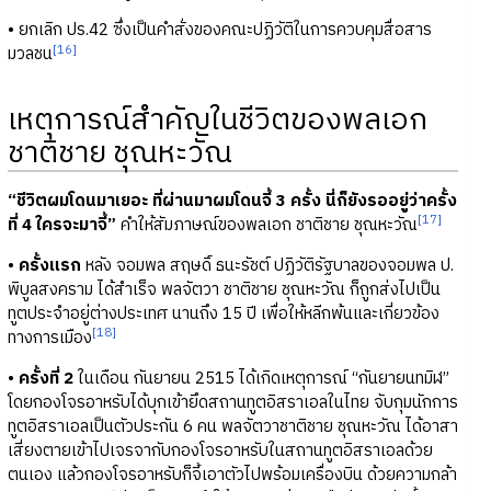
• ยกเลิก ปร.42 ซึ่งเป็นคำสั่งของคณะปฏิวัติในการควบคุมสื่อสาร
[16]
มวลชน
เหตุการณ์สำคัญในชีวิตของพลเอก
ชาติชาย ชุณหะวัณ
“ชีวิตผมโดนมาเยอะ ที่ผ่านมาผมโดนจี้ 3 ครั้ง นี่ก็ยังรออยู่ว่าครั้ง
[17]
ที่ 4 ใครจะมาจี้”
คำให้สัมภาษณ์ของพลเอก ชาติชาย ชุณหะวัณ
•
ครั้งแรก
หลัง จอมพล สฤษดิ์ ธนะรัชต์ ปฏิวัติรัฐบาลของจอมพล ป.
พิบูลสงคราม ได้สำเร็จ พลจัตวา ชาติชาย ชุณหะวัณ ก็ถูกส่งไปเป็น
ทูตประจำอยู่ต่างประเทศ นานถึง 15 ปี เพื่อให้หลีกพ้นและเกี่ยวข้อง
[18]
ทางการเมือง
•
ครั้งที่ 2
ในเดือน กันยายน 2515 ได้เกิดเหตุการณ์ “กันยายนทมิฬ”
โดยกองโจรอาหรับได้บุกเข้ายึดสถานทูตอิสราเอลในไทย จับกุมนักการ
ทูตอิสราเอลเป็นตัวประกัน 6 คน พลจัตวาชาติชาย ชุณหะวัณ ได้อาสา
เสี่ยงตายเข้าไปเจรจากับกองโจรอาหรับในสถานทูตอิสราเอลด้วย
ตนเอง แล้วกองโจรอาหรับก็จี้เอาตัวไปพร้อมเครื่องบิน ด้วยความกล้า