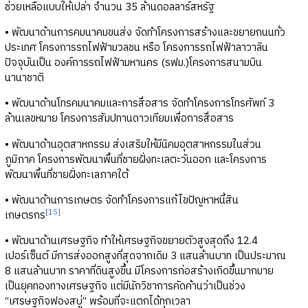
ช่วยเหลือแบบให้เปล่า จำนวน 35 ล้านดอลลาร์สหรัฐ
• พัฒนาด้านการคมนาคมขนส่ง จัดทำโครงการสร้างและขยายถนนทั่ว
ประเทศ โครงการรถไฟฟ้ามวลชน หรือ โครงการรถไฟฟ้าลาวาลิน
ปัจจุบันเป็น องค์การรถไฟฟ้ามหานคร (รฟม.)โครงการสนามบิน
นานาชาติ
• พัฒนาด้านโทรคมนาคมและการสื่อสาร จัดทำโครงการโทรศัพท์ 3
ล้านเลขหมาย โครงการสัมปทานดาวเทียมเพื่อการสื่อสาร
• พัฒนาด้านอุตสาหกรรม ส่งเสริมให้มีนิคมอุตสาหกรรมในส่วน
ภูมิภาค โครงการพัฒนาพื้นที่ชายฝั่งทะเลตะวันออก และโครงการ
พัฒนาพื้นที่ชายฝั่งทะเลภาคใต้
• พัฒนาด้านการเกษตร จัดทำโครงการแก้ไขปัญหาหนี้สิน
[15]
เกษตรกร
• พัฒนาด้านเศรษฐกิจ ทำให้เศรษฐกิจขยายตัวสูงสุดถึง 12.4
เปอร์เซ็นต์ มีการส่งออกสูงที่สุดจากเดิม 3 แสนล้านบาท เป็นประมาณ
8 แสนล้านบาท ราคาที่ดินสูงขึ้น มีโครงการก่อสร้างเกิดขึ้นมากมาย
เป็นยุคทองทางเศรษฐกิจ แต่มีนักวิชาการคัดค้านว่าเป็นช่วง
“เศรษฐกิจฟองสบู่” พร้อมที่จะแตกได้ทุกเวลา