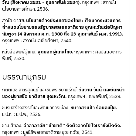
วัณ (สิงหาคม 2531 - กุมภาพันธ์ 2534).
กรุงเทพฯ : สถาบัน
นโยบายการศึกษา, 2536.
สุณัย ผาสุข.
นโยบายต่างประเทศของไทย : ศึกษากระบวนการ
กำหนดนโยบายของรัฐบาลพลเอกชาติชาย ชุณหะวัณต่อปัญหา
กัมพูชา (4 สิงหาคม ค.ศ. 1988 ถึง 23 กุมภาพันธ์ ค.ศ. 1991).
กรุงเทพฯ : สถาบันเอเชียศึกษา, 2540.
หนังสือพิมพ์ผู้แทน.
สุดยอดผู้แทนไทย.
กรุงเทพฯ : ศิลปสนองการ
พิมพ์, 2530.
บรรณานุกรม
กิตติเดช สูตรสุคนธ์ และชัยพร ชยานุรักษ์.
วันวาน วันนี้ และวันหน้า
ของผู้ชายชื่อ ชาติชาย ชุณหะวัณ.
กรุงเทพฯ : ก.พลพิมพ์, 2538.
ชมรมสร้างสรรค์และพัฒนาการเมือง.
หนาวสวนป่า ร้อนลมปุ๋ย.
ม.ป.ท. : ม.ป.พ., 2536.
ชาน สีทอง.
อำลาอาลัย “น้าชาติ” ถึงตัวจากไป ใจเรายังนึกถึง.
กรุงเทพฯ : มูลนิธิพลเอกชาติชาย ชุณหะวัณ, 2541.