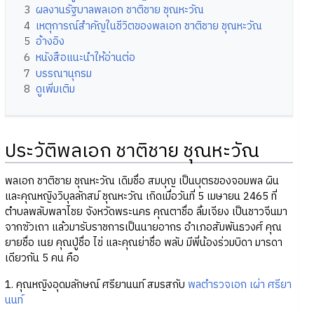
3
ผลงานรัฐบาลพลเอก ชาติชาย ชุณหะวัณ
4
เหตุการณ์สำคัญในชีวิตของพลเอก ชาติชาย ชุณหะวัณ
5
อ้างอิง
6
หนังสือแนะนำให้อ่านต่อ
7
บรรณานุกรม
8
ดูเพิ่มเติม
ประวัติพลเอก ชาติชาย ชุณหะวัณ
พลเอก ชาติชาย ชุณหะวัณ เดิมชื่อ สมบุญ เป็นบุตรของจอมพล ผิน
และคุณหญิงวิบุลลักสม์ ชุณหะวัณ เกิดเมื่อวันที่ 5 เมษายน 2465 ที่
ตำบลพลับพลาไชย จังหวัดพระนคร คุณตาชื่อ ลิ้มเจียง เป็นชาวจีนมา
จากซัวเถา แล้วมารับราชการเป็นนายอากร อำเภอสัมพันธวงศ์ คุณ
ยายชื่อ เนย คุณปู่ชื่อ ไข่ และคุณย่าชื่อ พลับ มีพี่น้องร่วมบิดา มารดา
เดียวกัน 5 คน คือ
1. คุณหญิงอุดมลักษณ์ ศรียานนท์ สมรสกับ
พลตำรวจเอก เผ่า ศรียา
นนท์