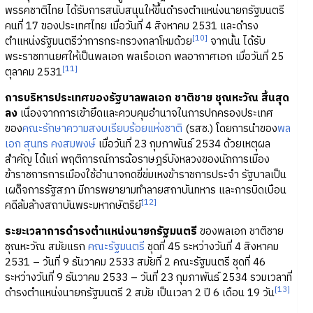
พรรคชาติไทย ได้รับการสนับสนุนให้ขึ้นดำรงตำแหน่งนายกรัฐมนตรี
คนที่ 17 ของประเทศไทย เมื่อวันที่ 4 สิงหาคม 2531 และดำรง
[10]
ตำแหน่งรัฐมนตรีว่าการกระทรวงกลาโหมด้วย
จากนั้น ได้รับ
พระราชทานยศให้เป็นพลเอก พลเรือเอก พลอากาศเอก เมื่อวันที่ 25
[11]
ตุลาคม 2531
การบริหารประเทศของรัฐบาลพลเอก ชาติชาย ชุณหะวัณ สิ้นสุด
ลง
เนื่องจากการเข้ายึดและควบคุมอำนาจในการปกครองประเทศ
ของ
คณะรักษาความสงบเรียบร้อยแห่งชาติ
(รสช.) โดยการนำของ
พล
เอก สุนทร คงสมพงษ์
เมื่อวันที่ 23 กุมภาพันธ์ 2534 ด้วยเหตุผล
สำคัญ ได้แก่ พฤติการณ์การฉ้อราษฎร์บังหลวงของนักการเมือง
ข้าราชการการเมืองใช้อำนาจกดขี่ข่มเหงข้าราชการประจำ รัฐบาลเป็น
เผด็จการรัฐสภา มีการพยายามทำลายสถาบันทหาร และการบิดเบือน
[12]
คดีล้มล้างสถาบันพระมหากษัตริย์
ระยะเวลาการดำรงตำแหน่งนายกรัฐมนตรี
ของพลเอก ชาติชาย
ชุณหะวัณ สมัยแรก
คณะรัฐมนตรี
ชุดที่ 45 ระหว่างวันที่ 4 สิงหาคม
2531 – วันที่ 9 ธันวาคม 2533 สมัยที่ 2 คณะรัฐมนตรี ชุดที่ 46
ระหว่างวันที่ 9 ธันวาคม 2533 – วันที่ 23 กุมภาพันธ์ 2534 รวมเวลาที่
[13]
ดำรงตำแหน่งนายกรัฐมนตรี 2 สมัย เป็นเวลา 2 ปี 6 เดือน 19 วัน