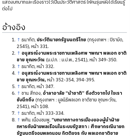
แสดงบทบาทและเรื่องราวไว้เป็นประวัติศาสตร์ให้คนรุ่นหลังได้เรียนรู้
ต่อไป
อ้างอิง
↑
ธนากิต,
ประวัตินายกรัฐมนตรีไทย
(กรุงเทพฯ : ปิรามิด,
2545), หน้า 331.
↑
อนุสรณ์งานพระราชทานเพลิงศพ ฯพณฯ พลเอก ชาติ
ชาย ชุณหะวัณ
(ม.ป.ท. : ม.ป.พ., 2541), หน้า 349-350.
↑
ธนากิต, หน้า 332.
↑
อนุสรณ์งานพระราชทานเพลิงศพ ฯพณฯ พลเอก ชาติ
ชาย ชุณหะวัณ,
หน้า 352-354, 394-395.
↑
ธนากิต, หน้า 347.
↑
ชาน สีทอง,
อำลาอาลัย “น้าชาติ” ถึงตัวจากไป ใจเรา
ยังนึกถึง
(กรุงเทพฯ : มูลนิธิพลเอก ชาติชาย ชุณหะวัณ,
2541), หน้า 108.
↑
ธนากิต, หน้า 333-334.
↑
พศิน เนื่องชมพู,
“บทบาททางการเมืองของผู้นำฝ่าย
ทหารกับฝ่ายพลเรือนในระบบรัฐสภา : ศึกษากรณีนายก
รัฐมนตรีจอมพลถนอม กิตติขจร กับ พลเอกชาติชาย