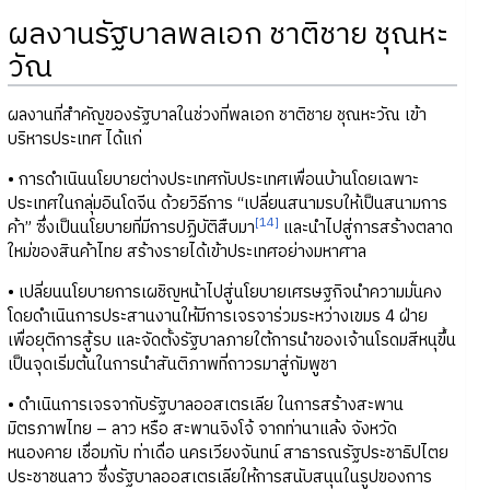
ผลงานรัฐบาลพลเอก ชาติชาย ชุณหะ
วัณ
ผลงานที่สำคัญของรัฐบาลในช่วงที่พลเอก ชาติชาย ชุณหะวัณ เข้า
บริหารประเทศ ได้แก่
• การดำเนินนโยบายต่างประเทศกับประเทศเพื่อนบ้านโดยเฉพาะ
ประเทศในกลุ่มอินโดจีน ด้วยวิธีการ “เปลี่ยนสนามรบให้เป็นสนามการ
[14]
ค้า” ซึ่งเป็นนโยบายที่มีการปฏิบัติสืบมา
และนำไปสู่การสร้างตลาด
ใหม่ของสินค้าไทย สร้างรายได้เข้าประเทศอย่างมหาศาล
• เปลี่ยนนโยบายการเผชิญหน้าไปสู่นโยบายเศรษฐกิจนำความมั่นคง
โดยดำเนินการประสานงานให้มีการเจรจาร่วมระหว่างเขมร 4 ฝ่าย
เพื่อยุติการสู้รบ และจัดตั้งรัฐบาลภายใต้การนำของเจ้านโรดมสีหนุขึ้น
เป็นจุดเริ่มต้นในการนำสันติภาพที่ถาวรมาสู่กัมพูชา
• ดำเนินการเจรจากับรัฐบาลออสเตรเลีย ในการสร้างสะพาน
มิตรภาพไทย – ลาว หรือ สะพานจิงโจ้ จากท่านาแล้ง จังหวัด
หนองคาย เชื่อมกับ ท่าเดื่อ นครเวียงจันทน์ สาธารณรัฐประชาธิปไตย
ประชาชนลาว ซึ่งรัฐบาลออสเตรเลียให้การสนับสนุนในรูปของการ