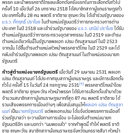
พรรค และนำพรรคชาติไทยลงเลือกตั้งครั้งแรกในการเลือกตั้งทั่วไป
ครั้งที่ 10 เมื่อวันที่ 26 มกราคม 2518 ได้สมาชิกสภาผู้แทนราษฎรทั่ว
ประเทศทั้งสิ้น 28 คน พลตรี ชาติชาย ชุณหะวัณ ได้เข้าร่วมรัฐบาลของ
ม.ร.ว. คึกฤทธิ์ ปราโมช
ในตำแหน่งรัฐมนตรีว่าการกระทรวงการต่าง
ประเทศ ในปี 2518 และเข้าร่วมรัฐบาลของ
ม.ร.ว. เสนีย์ ปราโมช
ได้รับ
ตำแหน่งรัฐมนตรีว่าการกระทรวงอุตสาหกรรม ในปี 2519 และดำรง
ตำแหน่งเดียวกันนี้ในรัฐบาลพลเอก เปรม ติณสูลานนท์ ในปี 2523
จากนั้น ได้ขึ้นดำรงตำแหน่งหัวหน้าพรรคชาติไทย ในปี 2529 และได้
กลับเข้าร่วมรัฐบาลพลเอก เปรม ติณสูลานนท์ ในตำแหน่งรองนายก
รัฐมนตรี
ก้าวสู่ตำแหน่งนายกรัฐมนตรี
เมื่อวันที่ 29 เมษายน 2531 พลเอก
เปรม ติณสูลานนท์ ได้ประกาศยุบสภาผู้แทนราษฎร และมีการเลือกตั้ง
[9]
ทั่วไป ครั้งที่ 15 ในวันที่ 24 กรกฎาคม 2531
พรรคชาติไทยนำโดย
พลตรี ชาติชาย ชุณหะวัณ หัวหน้าพรรค ได้รับการเลือกตั้งเข้ามาด้วย
จำนวนสมาชิกสภาผู้แทนราษฎรมากที่สุด 87 คน พลตรี ชาติชาย ได้
รวมเสียงพรรคการเมืองต่างๆ เพื่อสนับสนุนให้
พลเอก เปรม ติณสูลา
นนท์
เป็น
นายกรัฐมนตรี
แต่พลเอกเปรม ได้แจ้งต่อพรรคการเมืองที่
ร่วมรัฐบาลว่า จะวางมือทางการเมือง จะไม่ขอรับตำแหน่งนายก
รัฐมนตรีอีก และบอกว่า “ผมพอแล้ว” จากคำพูดนี้ ทำให้ พลตรี ชาติ
ชาย ชุณหะวัณ สมาชิกสภาผู้แทนราษฎรจังหวัดนครราชสีมา หัวหน้า