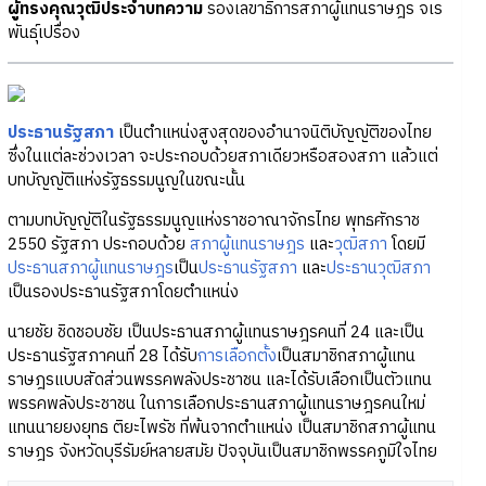
ผู้ทรงคุณวุฒิประจำบทความ
รองเลขาธิการสภาผู้แทนราษฎร จเร
พันธุ์เปรื่อง
ประธานรัฐสภา
เป็นตำแหน่งสูงสุดของอำนาจนิติบัญญัติของไทย
ซึ่งในแต่ละช่วงเวลา จะประกอบด้วยสภาเดียวหรือสองสภา แล้วแต่
บทบัญญัติแห่งรัฐธรรมนูญในขณะนั้น
ตามบทบัญญัติในรัฐธรรมนูญแห่งราชอาณาจักรไทย พุทธศักราช
2550 รัฐสภา ประกอบด้วย
สภาผู้แทนราษฎร
และ
วุฒิสภา
โดยมี
ประธานสภาผู้แทนราษฎร
เป็น
ประธานรัฐสภา
และ
ประธานวุฒิสภา
เป็นรองประธานรัฐสภาโดยตำแหน่ง
นายชัย ชิดชอบชัย เป็นประธานสภาผู้แทนราษฎรคนที่ 24 และเป็น
ประธานรัฐสภาคนที่ 28 ได้รับ
การเลือกตั้ง
เป็นสมาชิกสภาผู้แทน
ราษฎรแบบสัดส่วนพรรคพลังประชาชน และได้รับเลือกเป็นตัวแทน
พรรคพลังประชาชน ในการเลือกประธานสภาผู้แทนราษฎรคนใหม่
แทนนายยงยุทธ ติยะไพรัช ที่พ้นจากตำแหน่ง เป็นสมาชิกสภาผู้แทน
ราษฎร จังหวัดบุรีรัมย์หลายสมัย ปัจจุบันเป็นสมาชิกพรรคภูมิใจไทย