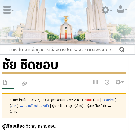
ชัย ชิดชอบ
รุ่นแก้ไขเมื่อ 13:27, 10 พฤศจิกายน 2552 โดย
Panu
(
คุย
|
ส่วนร่วม
)
(
ต่าง
)
←รุ่นแก้ไขก่อนหน้า
| รุ่นแก้ไขล่าสุด (ต่าง) | รุ่นแก้ไขถัดไป→
(ต่าง)
ผู้เรียบเรียง
วิชาญ ทรายอ่อน