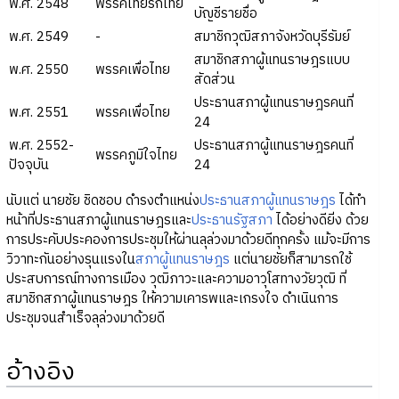
พ.ศ. 2548
พรรคไทยรักไทย
บัญชีรายชื่อ
พ.ศ. 2549
-
สมาชิกวุฒิสภาจังหวัดบุรีรัมย์
สมาชิกสภาผู้แทนราษฎรแบบ
พ.ศ. 2550
พรรคเพื่อไทย
สัดส่วน
ประธานสภาผู้แทนราษฎรคนที่
พ.ศ. 2551
พรรคเพื่อไทย
24
พ.ศ. 2552-
ประธานสภาผู้แทนราษฎรคนที่
พรรคภูมิใจไทย
ปัจจุบัน
24
นับแต่ นายชัย ชิดชอบ ดำรงตำแหน่ง
ประธานสภาผู้แทนราษฎร
ได้ทำ
หน้าที่ประธานสภาผู้แทนราษฎรและ
ประธานรัฐสภา
ได้อย่างดียิ่ง ด้วย
การประคับประคองการประชุมให้ผ่านลุล่วงมาด้วยดีทุกครั้ง แม้จะมีการ
วิวาทะกันอย่างรุนแรงใน
สภาผู้แทนราษฎร
แต่นายชัยก็สามารถใช้
ประสบการณ์ทางการเมือง วุฒิภาวะและความอาวุโสทางวัยวุฒิ ที่
สมาชิกสภาผู้แทนราษฎร ให้ความเคารพและเกรงใจ ดำเนินการ
ประชุมจนสำเร็จลุล่วงมาด้วยดี
อ้างอิง