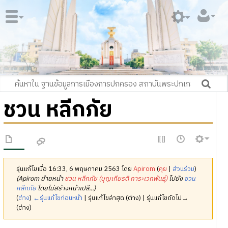
ชวน หลีกภัย
รุ่นแก้ไขเมื่อ 16:33, 6 พฤษภาคม 2563 โดย
Apirom
(
คุย
|
ส่วนร่วม
)
(Apirom ย้ายหน้า
ชวน หลีกภัย (บุญเกียรติ การะเวกพันธุ์)
ไปยัง
ชวน
หลีกภัย
โดยไม่สร้างหน้าเปลี...)
(
ต่าง
)
←รุ่นแก้ไขก่อนหน้า
| รุ่นแก้ไขล่าสุด (ต่าง) | รุ่นแก้ไขถัดไป→
(ต่าง)