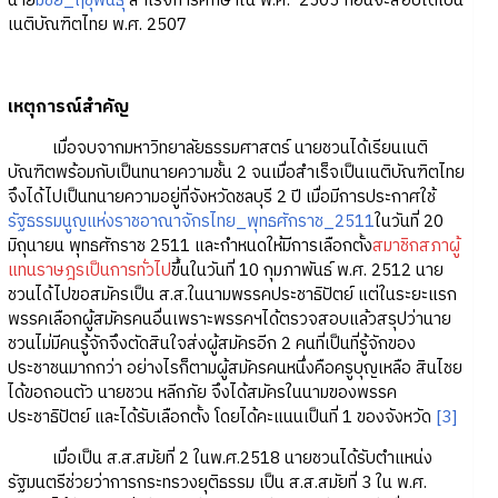
นาย
มีชัย_ฤชุพันธุ์
สำเร็จการศึกษาใน พ.ศ. 2505 ก่อนจะสอบได้เป็น
เนติบัณฑิตไทย พ.ศ. 2507
เหตุการณ์สำคัญ
เมื่อจบจากมหาวิทยาลัยธรรมศาสตร์ นายชวนได้เรียนเนติ
บัณฑิตพร้อมกับเป็นทนายความชั้น 2 จนเมื่อสำเร็จเป็นเนติบัณฑิตไทย
จึงได้ไปเป็นทนายความอยู่ที่จังหวัดชลบุรี 2 ปี เมื่อมีการประกาศใช้
รัฐธรรมนูญแห่งราชอาณาจักรไทย_พุทธศักราช_2511
ในวันที่ 20
มิถุนายน พุทธศักราช 2511 และกำหนดให้มีการเลือกตั้ง
สมาชิกสภาผู้
แทนราษฎรเป็นการทั่วไป
ขึ้นในวันที่ 10 กุมภาพันธ์ พ.ศ. 2512 นาย
ชวนได้ไปขอสมัครเป็น ส.ส.ในนามพรรคประชาธิปัตย์ แต่ในระยะแรก
พรรคเลือกผู้สมัครคนอื่นเพราะพรรคฯได้ตรวจสอบแล้วสรุปว่านาย
ชวนไม่มีคนรู้จักจึงตัดสินใจส่งผู้สมัครอีก 2 คนที่เป็นที่รู้จักของ
ประชาชนมากกว่า อย่างไรก็ตามผู้สมัครคนหนึ่งคือครูบุญเหลือ สินไชย
ได้ขอถอนตัว นายชวน หลีกภัย จึงได้สมัครในนามของพรรค
ประชาธิปัตย์ และได้รับเลือกตั้ง โดยได้คะแนนเป็นที่ 1 ของจังหวัด
[3]
เมื่อเป็น ส.ส.สมัยที่ 2 ในพ.ศ.2518 นายชวนได้รับตำแหน่ง
รัฐมนตรีช่วยว่าการกระทรวงยุติธรรม เป็น ส.ส.สมัยที่ 3 ใน พ.ศ.