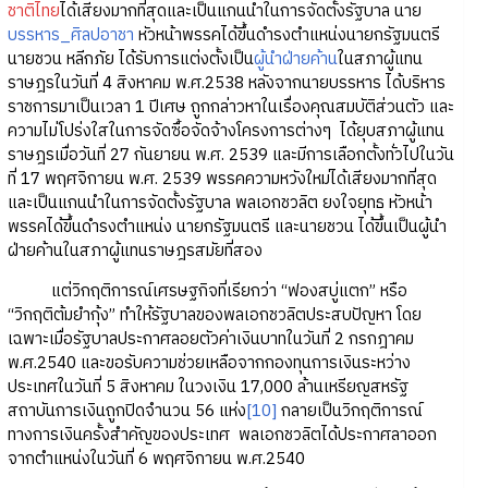
ชาติไทย
ได้เสียงมากที่สุดและเป็นแกนนำในการจัดตั้งรัฐบาล นาย
บรรหาร_ศิลปอาชา
หัวหน้าพรรคได้ขึ้นดำรงตำแหน่งนายกรัฐมนตรี
นายชวน หลีกภัย ได้รับการแต่งตั้งเป็น
ผู้นำฝ่ายค้าน
ในสภาผู้แทน
ราษฎรในวันที่ 4 สิงหาคม พ.ศ.2538 หลังจากนายบรรหาร ได้บริหาร
ราชการมาเป็นเวลา 1 ปีเศษ ถูกกล่าวหาในเรื่องคุณสมบัติส่วนตัว และ
ความไม่โปร่งใสในการจัดซื้อจัดจ้างโครงการต่างๆ ได้ยุบสภาผู้แทน
ราษฎรเมื่อวันที่ 27 กันยายน พ.ศ. 2539 และมีการเลือกตั้งทั่วไปในวัน
ที่ 17 พฤศจิกายน พ.ศ. 2539 พรรคความหวังใหม่ได้เสียงมากที่สุด
และเป็นแกนนำในการจัดตั้งรัฐบาล พลเอกชวลิต ยงใจยุทธ หัวหน้า
พรรคได้ขึ้นดำรงตำแหน่ง นายกรัฐมนตรี และนายชวน ได้ขึ้นเป็นผู้นำ
ฝ่ายค้านในสภาผู้แทนราษฎรสมัยที่สอง
แต่วิกฤติการณ์เศรษฐกิจที่เรียกว่า “ฟองสบู่แตก” หรือ
“วิกฤติต้มยำกุ้ง” ทำให้รัฐบาลของพลเอกชวลิตประสบปัญหา โดย
เฉพาะเมื่อรัฐบาลประกาศลอยตัวค่าเงินบาทในวันที่ 2 กรกฎาคม
พ.ศ.2540 และขอรับความช่วยเหลือจากกองทุนการเงินระหว่าง
ประเทศในวันที่ 5 สิงหาคม ในวงเงิน 17,000 ล้านเหรียญสหรัฐ
สถาบันการเงินถูกปิดจำนวน 56 แห่ง
[10]
กลายเป็นวิกฤติการณ์
ทางการเงินครั้งสำคัญของประเทศ พลเอกชวลิตได้ประกาศลาออก
จากตำแหน่งในวันที่ 6 พฤศจิกายน พ.ศ.2540