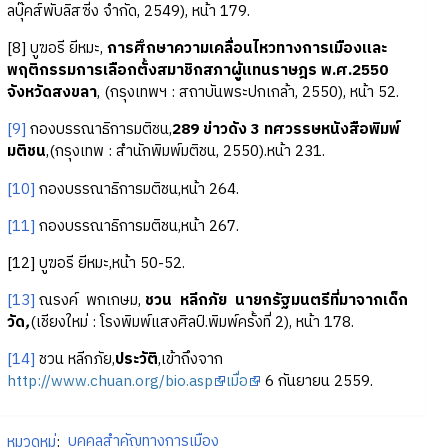
ลบุ๊คส์พับลิสซิ่ง จำกัด, 2549), หน้า 179.
[8] บูฆอรี ยีหมะ,
การศึกษาความเคลื่อนไหวทางการเมืองและ
พฤติกรรมการเลือกตั้งสมาชิกสภาผู้แทนราษฎร พ.ศ.2550
จังหวัดสงขลา
, (กรุงเทพฯ : สถาบันพระปกเกล้า, 2550), หน้า 52.
[9]
กองบรรณาธิการมติชน,
289 ข่าวดัง 3 ทศวรรษหนังสือพิมพ์
มติชน
,(กรุงเทพ : สำนักพิมพ์มติชน, 2550).หน้า 231.
[10]
กองบรรณาธิการมติชน,หน้า 264.
[11]
กองบรรณาธิการมติชน,หน้า 267.
[12] บูฆอรี ยีหมะ,หน้า 50-52.
[13]
ณรงค์ พกเกษม,
ชวน หลีกภัย นายกรัฐมนตรีที่มาจากเด็ก
วัด
,
(เชียงใหม่ : โรงพิมพ์แสงศิลป์.พิมพ์ครั้งที่ 2), หน้า 178.
[14]
ชวน หลีกภัย,
ประวัติ
,เข้าถึงจาก
http://www.chuan.org/bio.asp
เมื่อ
6 กันยายน 2559.
หมวดหมู่
:
บุคคลสำคัญทางการเมือง