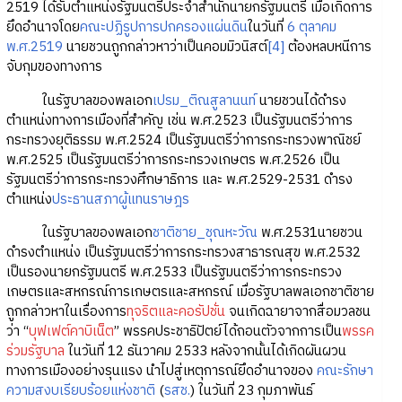
2519 ได้รับตำแหน่งรัฐมนตรีประจำสำนักนายกรัฐมนตรี เมื่อเกิดการ
ยึดอำนาจโดย
คณะปฏิรูปการปกครองแผ่นดิน
ในวันที่
6 ตุลาคม
พ.ศ.2519
นายชวนถูกกล่าวหาว่าเป็นคอมมิวนิสต์
[4]
ต้องหลบหนีการ
จับกุมของทางการ
ในรัฐบาลของพลเอก
เปรม_ติณสูลานนท์
นายชวนได้ดำรง
ตำแหน่งทางการเมืองที่สำคัญ เช่น พ.ศ.2523 เป็นรัฐมนตรีว่าการ
กระทรวงยุติธรรม พ.ศ.2524 เป็นรัฐมนตรีว่าการกระทรวงพาณิชย์
พ.ศ.2525 เป็นรัฐมนตรีว่าการกระทรวงเกษตร พ.ศ.2526 เป็น
รัฐมนตรีว่าการกระทรวงศึกษาธิการ และ พ.ศ.2529-2531 ดำรง
ตำแหน่ง
ประธานสภาผู้แทนราษฎร
ในรัฐบาลของพลเอก
ชาติชาย_ชุณหะวัณ
พ.ศ.2531นายชวน
ดำรงตำแหน่ง เป็นรัฐมนตรีว่าการกระทรวงสาธารณสุข พ.ศ.2532
เป็นรองนายกรัฐมนตรี พ.ศ.2533 เป็นรัฐมนตรีว่าการกระทรวง
เกษตรและสหกรณ์การเกษตรและสหกรณ์ เมื่อรัฐบาลพลเอกชาติชาย
ถูกกล่าวหาในเรื่องการ
ทุจริตและคอรัปชั่น
จนเกิดฉายาจากสื่อมวลชน
ว่า “
บุฟเฟต์คาบิเน็ต
” พรรคประชาธิปัตย์ได้ถอนตัวจากการเป็น
พรรค
ร่วมรัฐบาล
ในวันที่ 12 ธันวาคม 2533 หลังจากนั้นได้เกิดผันผวน
ทางการเมืองอย่างรุนแรง นำไปสู่เหตุการณ์ยึดอำนาจของ
คณะรักษา
ความสงบเรียบร้อยแห่งชาติ
(
รสช.
) ในวันที่ 23 กุมภาพันธ์