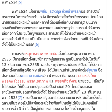
พ.ศ.2534
[5]
พ.ศ.2534 เมื่อนาย
พิชัย_รัตตกุล
หัวหน้าพรรค
ประชาธิปัตย์
ครบวาระในการดำรงตำแหน่ง มีการเลือกตั้งหัวหน้าพรรคคนใหม่ โดย
นายชวนรองหัวหน้าพรรคฯภาคได้ลงแข่งขันกับนายมารุต บุนนาค
รองหัวหน้าพรรคฯกรุงเทพมหานคร ผลปรากฏว่านายชวนได้รับการ
เลือกจากที่ประชุมใหญ่พรรคประชาธิปัตย์ให้ดำรงตำแหน่งหัวหน้า
พรรคลำดับที่ 5 และเป็นเป็น ส.ส. จากต่างจังหวัดคนแรกที่ได้รับเลือก
ตั้งให้เป็นหัวหน้าพรรค
[6]
ภายหลัง
เหตุการณ์พฤษภาทมิฬ
เมื่อเดือนพฤษภาคม พ.ศ.
2535 มีการเลือกตั้งสมาชิกสภาผู้แทนราษฎรเป็นการทั่วไปในวันที่
13 กันยายน พ.ศ.2535 ผลปรากฏว่าพรรคประชาธิปัตย์ ได้รับการ
เลือกตั้งมากที่สุดคือ 79 เสียง ได้เป็นแกนนำในการจัดตั้ง
รัฐบาล
ซึ่ง
ประกอบด้วย
พรรคการเมือง
อีก 4 พรรค คือ พรรค
ความหวังใหม่
พรรคพลังธรรม
พรรคเอกภาพ
และ
พรรคกิจสังคม
นายชวน หลีกภัย
ได้รับเลือกให้เป็นนายกรัฐมนตรีเป็นลำดับที่ 20 โดยมีพระบรม
ราชโองการโปรดเกล้าแต่งตั้งให้ดำรงตำแหน่งในวันที่ 23 กันยายน
พ.ศ.2535
[7]
การเป็นนายกรัฐมนตรีของนายชวน หลีกภัยในครั้งนั้น
ฉลามเขียว คอลัมน์นิสค์ของหนังสือพิมพ์ไทยรัฐได้เขียนในคอลัมน์
ชายคาหน้า 3 ว่า “..เป็นผู้เดินทางสายกลาง ไม่ก้าวร้าวรุนแรง ใน