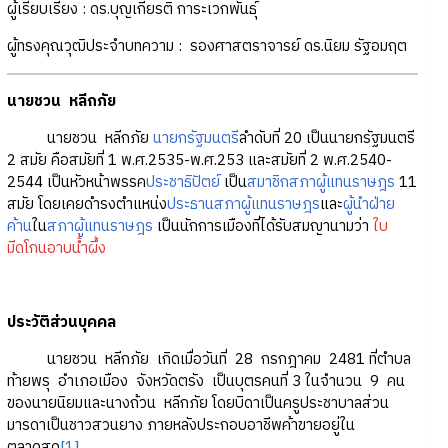
ผู้เรียบเรียง : ดร.บุญเกียรติ การะเวกพันธุ์
ผู้ทรงคุณวุฒิประจำบทความ : รองศาสตราจารย์ ดร.นิยม รัฐอมฤต
นายชวน หลีกภัย
นายชวน หลีกภัย
นายกรัฐมนตรี
ลำดับที่ 20 เป็นนายกรัฐมนตรี
2 สมัย คือสมัยที่ 1 พ.ศ.2535-พ.ศ.253 และสมัยที่ 2 พ.ศ.2540-
2544 เป็นหัวหน้าพรรค
ประชาธิปัตย์
เป็น
สมาชิกสภาผู้แทนราษฎร
11
สมัย โดยเคยดำรงตำแหน่ง
ประธานสภาผู้แทนราษฎร
และ
ผู้นำฝ่าย
ค้าน
ใน
สภาผู้แทนราษฎร
เป็นนักการเมืองที่ได้รับสมญานามว่า
ใบ
มีดโกนอาบน้ำผึ้ง
ประวัติส่วนบุคคล
นายชวน หลีกภัย เกิดเมื่อวันที่ 28 กรกฎาคม 2481 ที่ตำบล
ท้ายพรุ อำเภอเมือง จังหวัดตรัง เป็นบุตรคนที่ 3 ในจำนวน 9 คน
ของนายนิยมและนางถ้วน หลีกภัย โดยบิดาเป็นครูประชาบาลส่วน
มารดาเป็นชาวสวนยาง ภายหลังประกอบอาชีพค้าขายอยู่ใน
ตลาดสด
[1]