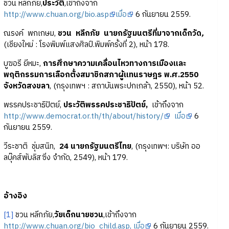
ชวน หลีกภัย,
ประวัติ
,เข้าถึงจาก
http://www.chuan.org/bio.asp
เมื่อ
6 กันยายน 2559.
ณรงค์ พกเกษม,
ชวน หลีกภัย นายกรัฐมนตรีที่มาจากเด็กวัด
,
(เชียงใหม่ : โรงพิมพ์แสงศิลป์.พิมพ์ครั้งที่ 2), หน้า 178.
บูฆอรี ยีหมะ,
การศึกษาความเคลื่อนไหวทางการเมืองและ
พฤติกรรมการเลือกตั้งสมาชิกสภาผู้แทนราษฎร พ.ศ.2550
จังหวัดสงขลา
, (กรุงเทพฯ : สถาบันพระปกเกล้า, 2550), หน้า 52.
พรรคประชาธิปัตย์,
ประวัติพรรคประชาธิปัตย์,
เข้าถึงจาก
http://www.democrat.or.th/th/about/history/
เมื่อ
6
กันยายน 2559.
วีระชาติ ชุ่มสนิท,
24 นายกรัฐมนตรีไทย
, (กรุงเทพฯ: บริษัท ออ
ลบุ๊คส์พับลิสซิ่ง จำกัด, 2549), หน้า 179.
อ้างอิง
[1]
ชวน หลีกภัย,
วัยเด็กนายชวน
,เข้าถึงจาก
http://www.chuan.org/bio_child.asp, เมื่อ
6 กันยายน 2559.