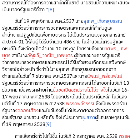
สถานการณ์ที่ต้องการความสามัคคีในชาติ นายชวนมีความเหมาะสมจะ
เป็นนายกรัฐมนตรีที่สุด..”
[8]
วันที่ 19 พฤศจิกายน พ.ศ.2537 นาย
สุเทพ_เทือกสุบรรณ
รัฐมนตรีช่วยว่าการกระทรวงเกษตรและสหกรณ์ที่กำกับดูแล
สำนักงานปฏิรูปที่ดินเพื่อเกษตรกร ได้เป็นประธานแจกเอกสารสิทธิ
ส.ป.ก.4-01 ให้กับผู้ได้รับจำนวน 486 ราย ในจำนวนนี้เศรษฐีและ
คหบดีในจังหวัดภูเก็ตจำนวน 10 ตระกูล โดยรวมถึงนาย
ทศพร_เทพ
บุตร
สามีนาง
อัญชลี_วาณิช_เทพบุตร
ผู้ช่วยเลขานุการรัฐมนตรี
ว่าการกระทรวงเกษตรและสหกรณ์ได้รับด้วยจนเกิดกระแสวิพากษ์
วิจารณ์อย่างหนัก ซึ่งทำให้นายสุเทพ เทือกสุบรรณลาออกจาก
ตำแหน่งในวันที่ 7 ธันวาคม พ.ศ.2537และนาย
นิพนธ์_พร้อมพันธ์
รัฐมนตรีช่วยว่าการกระทรวงเกษตรและสหกรณ์ได้ลาออกในวันที่ 13
ธันวาคม เมื่อพรรคฝ่ายค้าน
ยื่นขอเปิดอภิปรายไม่ไว้วางใจ
ในวันที่ 16-
17 พฤษภาคม พ.ศ.2538 โดยยกประเด็นนี้เป็นประเด็นหลัก ในวันลง
มติวันที่ 17 พฤษภาคม พ.ศ.2538
พรรคพลังธรรม
ซึ่งเป็นพรรคร่วม
รัฐบาล
งดออกเสียง
และในวันรุ่งขึ้นได้ประกาศถอนตัวออกจากการ
ร่วมรัฐบาล นายชวน หลีกภัย จึงได้ประกาศ
ยุบสภา
ผู้แทนราษฎรในวัน
ที่ 19 พฤษภาคม 2538
[9]
การเลือกตั้งทั่วไปที่มีขึ้น ในวันที่ 2 กรกฎาคม พ.ศ. 2538
พรรค