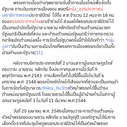
พรรคการเมืองต่างๆพยายามจับขั้วการเมืองใหม่เพื่อจัดตั้ง
รัฐบาล การเดินเกมการเมืองของ พลตรี
สนั่น_ขจรประศาสน์
เลขาธิการพรรค
ประชาธิปัตย์ ได้ดึง ส.ส.จำนวน 12 คนจาก 18 คน
ของ
พรรคประชากรไทย
มาเข้าร่วมได้ ส่งผลให้พรรคประชาธิปัตย์ได้
เป็นแกนนำจัดตั้งรัฐบาล นายชวน หลีกภัยเข้าดำรงตำแหน่งนายก
รัฐมนตรีเป็นสมัยที่สอง และดำรงตำแหน่งรัฐมนตรีว่าการกระทรวง
กลาโหมอีกตำแหน่งหนึ่ง การจัดตั้งรัฐบาลครั้งนี้ทำให้เกิดคำว่า “
กลุ่ม
งูเห่า
”อันเป็นตำนานการเมืองไทยที่พรรคการเมืองพรรคเดียวเป็นทั้ง
ฝ่ายค้านและรัฐบาล
[11]
หลังจากบริหารประเทศสมัยที่ 2 มาจนสภาผู้แทนราษฎรใกล้
ครบวาระ นายชวน หลีกภัย จึงประกาศยุบสภาเมื่อวันที่ 9
พฤศจิกายน พ.ศ.2543 การเลือกตั้งทั่วไปที่มีขึ้นเมื่อในวันที่ 6
มกราคม พ.ศ. 2544 พรรคไทยรักไทยได้เสียงมากที่สุดและเป็นแกนนำ
ในการจัดตั้งรัฐบาล ดร.
ทักษิณ_ชินวัตร
หัวหน้าพรรคได้ขึ้นดำรง
ตำแหน่งนายกรัฐมนตรี โดยนายชวนได้ขึ้นเป็นผู้นำฝ่ายค้านในสภาผู้
แทนราษฎรสมัยที่ 3 ในวันที่ 11 มีนาคม พ.ศ.2544
วันที่ 20 เมษายน พ.ศ. 2546เมื่อครบวาระการดำรงตำแหน่ง
หัวหน้าพรรคของนายชวน หลีกภัย นายบัญญัติ บรรทัดฐานได้รับการ
เลือกตั้งจากที่ประชุมใหญ่พรรคประชาธิปัตย์ให้เป็นหัวหน้าพรรค