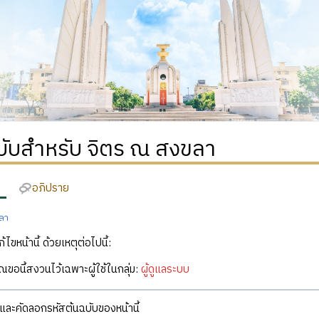
ฉบับสำหรับ จิตร ณ สงขลา
อภิปราย
ลา
ก้ไขหน้านี้ ด้วยเหตุต่อไปนี้:
คุณขอนี้สงวนไว้เฉพาะผู้ใช้ในกลุ่ม:
ผู้ดูแลระบบ
ละคัดลอกรหัสต้นฉบับของหน้านี้