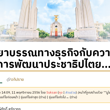
าบรรณทางธุรกิจกับความ
การพัฒนาประชาธิปไตย..
อภิปราย
มื่อ 14:09, 11 พฤศจิกายน 2556 โดย
Suksan
(
คุย
|
ส่วนร่วม
)
(หน้าที่ถูกสร้างด้วย ''''ผู้
นแก้ไขก่อนหน้า | รุ่นแก้ไขล่าสุด (ต่าง) | รุ่นแก้ไขถัดไป→ (ต่าง)
ักดิ์ สถิรากร