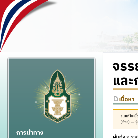
จรรย
และ
เนื้อหา
รุ่นแก้ไขเ
(ต่าง) ←รุ่
การนำทาง
ผู้แต่ง
ณรงค์ศ