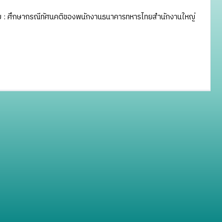
ย : ศึกษากรณีทัศนคติของพนักงานธนาคารทหารไทยสำนักงานใหญ่