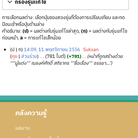
กรองรุ่นแก้ไข
การเลือกผลต่าง: เลือกปุ่มของสองรุ่นที่ต้องการเปรียบเทียบ และกด
ป้อนเข้าหรือปุ่มด้านล่าง
คำอธิบาย:
(ป)
= ผลต่างกับรุ่นแก้ไขล่าสุด,
(ก)
= ผลต่างกับรุ่นแก้ไข
ก่อนหน้า,
ล
= การแก้ไขเล็กน้อย
ป
ก
14:09, 11 พฤศจิกายน 2556
‎
Suksan
1
คุย
ส่วนร่วม
‎
781 ไบต์
+781
‎
หน้าที่ถูกสร้างด้วย
''''ผู้แต่ง''' ณรงค์ศักดิ์ สถิรากร '''ชื่อเรื่อง''' จรรยา...'
1
พ
ฤ
ศ
จิ
ก
า
คลังความรู้
ย
น
2
ผลงาน
5