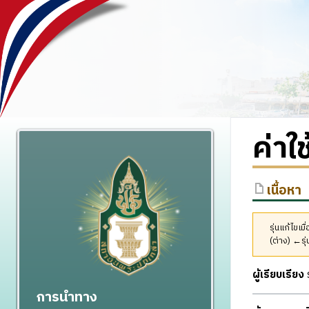
ค่าใ
เนื้อหา
รุ่นแก้ไข
(ต่าง) ←รุ่
ผู้เรียบเรียง
ร
การนำทาง