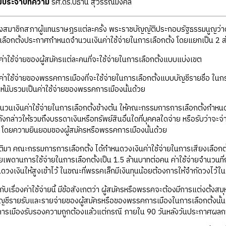
ุฒิประจำบทความ
รศ.ดร.ปธาน สุวรรณมงคล
้งสมาชิกสภาผู้แทนราษฎรแต่ละครั้ง พระราชบัญญัติประกอบรัฐธรรมนูญว่า
ือกตั้งประกาศกำหนดจำนวนเงินค่าใช้จ่ายในการเลือกตั้ง โดยแยกเป็น 2 ส่ว
ค่าใช้จ่ายของผู้สมัครแต่ละคนที่จะใช้จ่ายในการเลือกตั้งแบบแบ่งเขต
่าใช้จ่ายของพรรคการเมืองที่จะใช้จ่ายในการเลือกตั้งแบบบัญชีรายชื่อ ในกรณี
ห้นับรวมเป็นค่าใช้จ่ายของพรรคการเมืองนั้นด้วย
นเงินค่าใช้จ่ายในการเลือกตั้งข้างต้น ให้คณะกรรมการการเลือกตั้งกำหนดโ
ายดังกล่าวให้รวมถึงบรรดาเงินหรือทรัพย์สินอื่นใดที่บุคคลใดจ่าย หรือรับว่
้ง โดยความยินยอมของผู้สมัครหรือพรรคการเมืองนั้นด้วย
บัติมา คณะกรรมการการเลือกตั้ง ได้กำหนดวงเงินค่าใช้จ่ายในการเสียงเลือกตั้
พดานการใช้จ่ายในการเลือกตั้งเป็น 1.5 ล้านบาทต่อคน ค่าใช้จ่ายจำนวนที่กำห
งเงินให้สูงเข้าไว้ ในขณะที่พรรคเล็กมีเงินทุนน้อยต้องการให้จำกัดวงไว้ในเกณ
ยวกับเรื่องค่าใช้จ่ายนี้ มีข้อสังเกตว่า ผู้สมัครหรือพรรคจะต้องมีการแต่งตั้ง
ญชีรายรับและรายจ่ายของผู้สมัครหรือของพรรคการเมืองในการเลือกตั้งนั้นด้ว
ารเมืองรับรองความถูกต้องแล้วแต่กรณี ภายใน 90 วันหลังวันประกาศผลกา