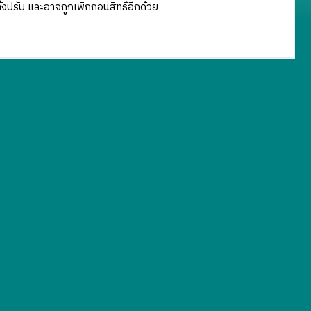
ั้งปรับ และอาจถูกเพิกถอนสิทธิ์อีกด้วย