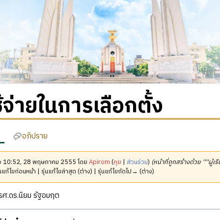
ช้จ่ายในการเลือกตั้ง
อภิปราย
เมื่อ 10:52, 28 พฤษภาคม 2555 โดย
Apirom
(
คุย
|
ส่วนร่วม
)
(หน้าที่ถูกสร้างด้วย ''''ผู้เ
นแก้ไขก่อนหน้า | รุ่นแก้ไขล่าสุด (ต่าง) | รุ่นแก้ไขถัดไป→ (ต่าง)
ศ.ดร.นิยม รัฐอมฤต