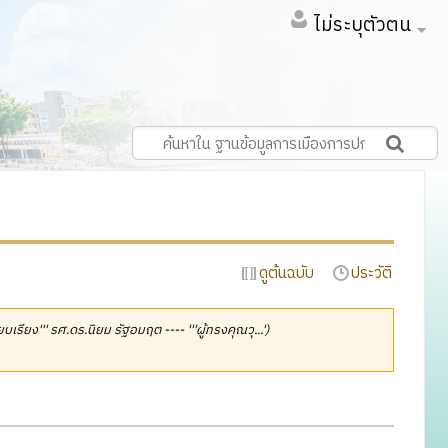
ไม่ระบุตัวตน
ดูต้นฉบับ
ประวัติ
รียบเรียง''' รศ.ดร.นิยม รัฐอมฤต ---- '''ผู้ทรงคุณวุ...')