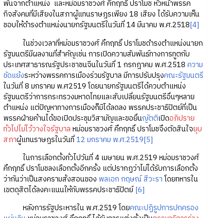
พ้นจากตำแหน่ง และหม่อมราชวงศ์ คึกฤทธิ์ ปราโมช หัวหน้าพรรค
กิจสังคมที่มีเสียงในสภาผู้แทนราษฎรเพียง 18 เสียง ได้รับความเห็น
ชอบให้ดำรงตำแหน่งนายกรัฐมนตรีในวันที่ 14 มีนาคม พ.ศ.2518
[4]
ในช่วงเวลาที่หม่อมราชวงศ์ คึกฤทธิ์ ปราโมชดำรงตำแหน่งนายก
รัฐมนตรีมีผลงานที่สำคัญเช่น การเปิดความสัมพันธ์ทางการทูตกับ
ประเทศสาธารณรัฐประชาชนจีนในวันที่ 1 กรกฎาคม พ.ศ.2518
ความ
ขัดแย้ง
ระหว่างพรรคการเมืองร่วมรัฐบาล มีการปรับปรุง
คณะรัฐมนตรี
ในวันที่ 8 มกราคม พ.ศ2519 โดยนายกรัฐมนตรีได้ควบตำแหน่ง
รัฐมนตรีว่าการกระทรวงมหาดไทยและสับเปลี่ยนรัฐมนตรีอื่นๆหลาย
ตำแหน่ง แต่ปัญหาทางการเมืองก็มิได้ลดลง พรรคประชาธิปัตย์ที่เป็น
พรรคฝ่ายค้านได้ขอเปิดประชุมวิสามัญและขอยื่น
ญัตติ
เปิด
อภิปราย
ทั่วไปไม่ไว้วางใจรัฐบาล
หม่อมราชวงศ์ คึกฤทธิ์ ปราโมชจึงตัดสินใจ
ยุบ
สภา
ผู้แทนราษฎรในวันที่
12 มกราคม พ.ศ.2519
[5]
ในการเลือกตั้งทั่วไปวันที่ 4 เมษายน พ.ศ.2519 หม่อมราชวงศ์
คึกฤทธิ์ ปราโมชลงเลือกตั้งอีกครั้ง แต่ปรากฏว่าไม่ได้รับการเลือกตั้ง
ว่ากันว่าเป็นสงครามสั่งสอนของ
พลเอก กฤษณ์ สีวะรา
โดยทหารใน
เขตดุสิตได้ลงคะแนนให้กับพรรคประชาธิปัตย์
[6]
หลังการรัฐประหารใน พ.ศ.2519 โดย
คณะปฏิรูปการปกครอง