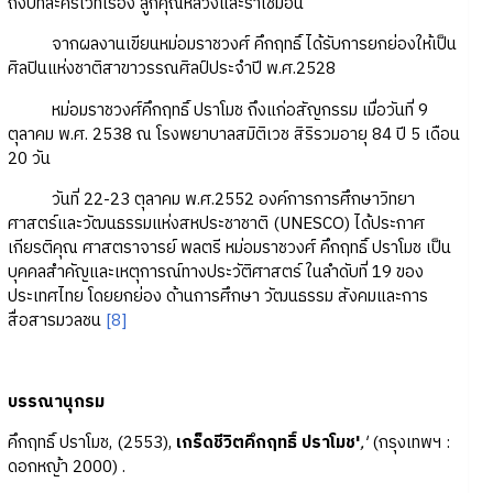
ถึงบทละครเวทีเรื่อง ลูกคุณหลวงและราโชมอน
จากผลงานเขียนหม่อมราชวงศ์ คึกฤทธิ์ ได้รับการยกย่องให้เป็น
ศิลปินแห่งชาติสาขาวรรณศิลป์ประจำปี พ.ศ.2528
หม่อมราชวงศ์คึกฤทธิ์ ปราโมช ถึงแก่อสัญกรรม เมื่อวันที่ 9
ตุลาคม พ.ศ. 2538 ณ โรงพยาบาลสมิติเวช สิริรวมอายุ 84 ปี 5 เดือน
20 วัน
วันที่ 22-23 ตุลาคม พ.ศ.2552 องค์การการศึกษาวิทยา
ศาสตร์และวัฒนธรรมแห่งสหประชาชาติ (UNESCO) ได้ประกาศ
เกียรติคุณ ศาสตราจารย์ พลตรี หม่อมราชวงศ์ คึกฤทธิ์ ปราโมช เป็น
บุคคลสำคัญและเหตุการณ์ทางประวัติศาสตร์ ในลำดับที่ 19 ของ
ประเทศไทย โดยยกย่อง ด้านการศึกษา วัฒนธรรม สังคมและการ
สื่อสารมวลชน
[8]
บรรณานุกรม
คึกฤทธิ์ ปราโมช, (2553),
เกร็ดชีวิตคึกฤทธิ์ ปราโมช'
,'
(กรุงเทพฯ :
ดอกหญ้า 2000) .