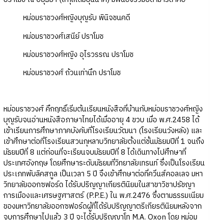
หม่อมราชวงศ์หญิงบุญรับ พินิจชนคดี
หม่อมราชวงศ์เสนีย์ ปราโมช
หม่อมราชวงศ์หญิง อุไรวรรณ ปราโมช
หม่อมราชวงศ์ ถ้วนเท่านึก ปราโมช
หม่อมราชวงศ์ คึกฤทธิ์เริ่มต้นเรียนหนังสือที่บ้านกับหม่อมราชวงศ์หญิง
บุญรับจนอ่านหนังสือภาษาไทยได้เมื่ออายุ 4 ขวบ เมื่อ พ.ศ.2458 ได้
เข้าเรียนการศึกษาภาคบังคับที่โรงเรียนวัฒนา (โรงเรียนวังหลัง) และ
เข้าศึกษาต่อที่โรงเรียนสวนกุหลาบวิทยาลัยตั้งแต่ชั้นมัธยมปีที่ 1 จนถึง
มัธยมปีที่ 8 แต่ก่อนที่จะเรียนจบมัธยมปีที่ 8 ได้เดินทางไปศึกษาที่
ประเทศอังกฤษ โดยศึกษาระดับมัธยมที่วิทยาลัยเทรนท์ ซึ่งเป็นโรงเรียน
ประเภทพับลิคสกูล เป็นเวลา 5 ปี จึงเข้าศึกษาต่อที่ควิ่นส์คอลเลจ มหา
วิทยาลัยออกซฟอร์ด ได้รับปริญญาเกียรตินิยมในสาขาวิชาปรัชญา
การเมืองและเศรษฐศาสตร์ (P.P.E.) ใน พ.ศ.2476 ซึ่งตามธรรมเนียม
ของมหาวิทยาลัยออกซฟอร์ดผู้ที่ได้รับปริญญาตรีเกียรตินิยมหลังจาก
จบการศึกษาไปแล้ว 3 ปี จะได้รับปริญญาโท M.A. Oxon โดย หม่อม