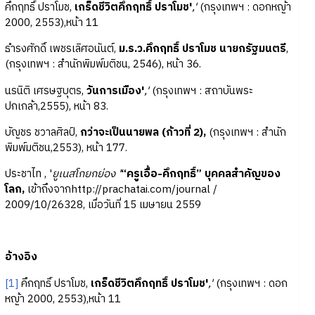
คึกฤทธิ์ ปราโมช,
เกร็ดชีวิตคึกฤทธิ์ ปราโมช'
,'
(กรุงเทพฯ : ดอกหญ้า
2000, 2553),หน้า 11
ธำรงศักดิ์ เพชรเลิศอนันต์,
ม.ร.ว.คึกฤทธิ์ ปราโมช นายกรัฐมนตรี
,
(กรุงเทพฯ : สำนักพิมพ์มติชน, 2546), หน้า 36.
นรนิติ เศรษฐบุตร,
วันการเมือง'
,'
(กรุงเทพฯ : สถาบันพระ
ปกเกล้า,2555), หน้า 83.
บัญชร ชวาลศิลป์,
กว่าจะเป็นนายพล (ก้าวที่ 2),
(กรุงเทพฯ : สำนัก
พิมพ์มติชน,2553), หน้า 177.
ประชาไท , '
ยูเนสโกยกย่อง '
“ครูเอื้อ-คึกฤทธิ์” บุคคลสำคัญของ
โลก,
เข้าถึงจากhttp://prachatai.com/journal /
2009/10/26328, เมื่อวันที่ 15 เมษายน 2559
อ้างอิง
[1]
คึกฤทธิ์ ปราโมช,
เกร็ดชีวิตคึกฤทธิ์ ปราโมช'
,'
(กรุงเทพฯ : ดอก
หญ้า 2000, 2553),หน้า 11