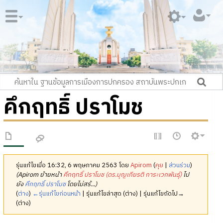
คึกฤทธิ์ ปราโมช
รุ่นแก้ไขเมื่อ 16:32, 6 พฤษภาคม 2563 โดย
Apirom
(
คุย
|
ส่วนร่วม
)
(Apirom ย้ายหน้า
คึกฤทธิ์ ปราโมช (ดร.บุญเกียรติ การะเวกพันธุ์)
ไป
ยัง
คึกฤทธิ์ ปราโมช
โดยไม่สร้...)
(
ต่าง
)
←รุ่นแก้ไขก่อนหน้า
| รุ่นแก้ไขล่าสุด (ต่าง) | รุ่นแก้ไขถัดไป→
(ต่าง)