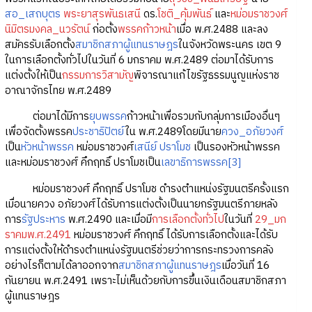
สอ_เสถบุตร
พระยาสุรพันธเสนี
ดร.
โชติ_คุ้มพันธ์
และ
หม่อมราชวงศ์
นิมิตรมงคล_นวรัตน์
ก่อตั้ง
พรรคก้าวหน้า
เมื่อ พ.ศ.2488 และลง
สมัครรับเลือกตั้ง
สมาชิกสภาผู้แทนราษฎร
ในจังหวัดพระนคร เขต 9
ในการเลือกตั้งทั่วไปในวันที่ 6 มกราคม พ.ศ.2489 ต่อมาได้รับการ
แต่งตั้งให้เป็น
กรรมการวิสามัญ
พิจารณาแก้ไขรัฐธรรมนูญแห่งราช
อาณาจักรไทย พ.ศ.2489
ต่อมาได้มีการ
ยุบพรรค
ก้าวหน้าเพื่อรวมกับกลุ่มการเมืองอื่นๆ
เพื่อจัดตั้งพรรค
ประชาธิปัตย์
ใน พ.ศ.2489โดยมีนาย
ควง_อภัยวงศ์
เป็น
หัวหน้าพรรค
หม่อมราชวงศ์
เสนีย์ ปราโมช
เป็นรองหัวหน้าพรรค
และหม่อมราชวงศ์ คึกฤทธิ์ ปราโมชเป็น
เลขาธิการพรรค
[3]
หม่อมราชวงศ์ คึกฤทธิ์ ปราโมช ดำรงตำแหน่งรัฐมนตรีครั้งแรก
เมื่อนายควง อภัยวงศ์ได้รับการแต่งตั้งเป็นนายกรัฐมนตรีภายหลัง
การ
รัฐประหาร
พ.ศ.2490 และเมื่อมี
การเลือกตั้งทั่วไป
ในวันที่
29_มก
ราคมพ.ศ.2491
หม่อมราชวงศ์ คึกฤทธิ์ ได้รับการเลือกตั้งและได้รับ
การแต่งตั้งให้ดำรงตำแหน่งรัฐมนตรีช่วยว่าการกระทรวงการคลัง
อย่างไรก็ตามได้ลาออกจาก
สมาชิกสภาผู้แทนราษฎร
เมื่อวันที่ 16
กันยายน พ.ศ.2491 เพราะไม่เห็นด้วยกับการขึ้นเงินเดือนสมาชิกสภา
ผู้แทนราษฎร