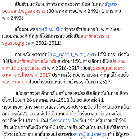
เป็นรัฐมนตรีช่วยว่าการกระทรวงพาณิชย์ ในคณะ
รัฐบาล
จอมพล ป.พิบูลสงคราม
(30 พฤศจิกายน พ.ศ.2491- 1 มกราคม
พ.ศ.2492)
เมื่อจอมพล
สฤษดิ์ ธนะรัชต์
ทำการรัฐประหารใน พ.ศ.2500
หม่อมราชวงศ์ คึกฤทธิ์ได้รับการแต่งตั้งเป็น
สมาชิกสภาร่าง
รัฐธรรมนูญ
(พ.ศ.2502-2511)
ภายหลังเหตุการณ์
14_ตุลาคม_พ.ศ._2516
ได้รับการแต่งตั้ง
ให้เป็น
สมาชิกสมัชชาแห่งชาติ
และต่อมาได้รับการเลือกให้เป็น
ประธาน
สภานิติบัญญัติแห่งชาติ
พ.ศ.2516-2517 เมื่อรั
ฐธรรมนูญแห่งราช
อาณาจักรไทย พ.ศ. 2517
ประกาศใช้ หม่อมราชวงศ์ คึกฤทธิ์ได้จัดตั้ง
พรรคกิจสังคม
โดยดำรงตำแหน่งหัวหน้าพรรคในพ.ศ.2517
หม่อมราชวงศ์ คึกฤทธิ์ ปราโมชลงสมัครรับเลือกตั้งในการเลือก
ตั้งทั่วไปวันที่ 26 มกราคม พ.ศ.2518 ในเขตเลือกตั้งที่ 1
กรุงเทพมหานคร ผลการเลือกตั้งพรรคประชาธิปัตย์ได้คะแนนมากเป็น
อันดับหนึ่ง 72 เสียง จึงได้เป็นแกนนำจัดตั้งรัฐบาล แต่มีเสียงน้อย
กว่ากึ่งหนึ่งในสภา แม้จะได้
พรรคการเมือง
อื่นมาร่วมรัฐบาลแต่ก็ยังมี
เสียงน้อยกว่ากึ่งหนึ่ง ทำให้เป็นรัฐบาลเสียงข้างน้อยและไม่ได้รับความ
ไว้วางใจในวาระแรกที่แถลงนโยบายต่อ
สภาผู้แทนราษฎร
ทำให้รัฐบาล