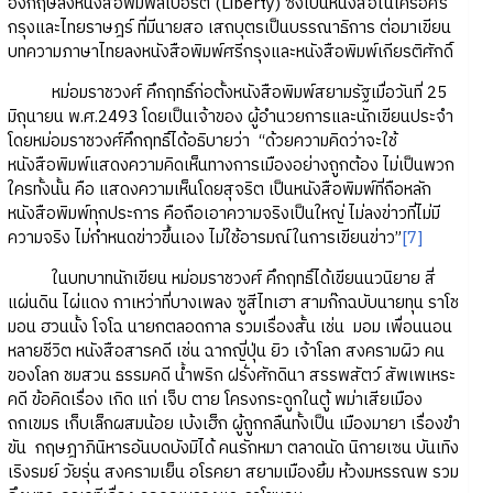
อังกฤษลงหนังสือพิมพ์ลิเบอร์ตี้ (Liberty) ซึ่งเป็นหนังสือในเครือศรี
กรุงและไทยราษฎร์ ที่มีนายสอ เสถบุตรเป็นบรรณาธิการ ต่อมาเขียน
บทความภาษาไทยลงหนังสือพิมพ์ศรีกรุงและหนังสือพิมพ์เกียรติศักดิ์
หม่อมราชวงศ์ คึกฤทธิ์ก่อตั้งหนังสือพิมพ์สยามรัฐเมื่อวันที่ 25
มิถุนายน พ.ศ.2493 โดยเป็นเจ้าของ ผู้อำนวยการและนักเขียนประจำ
โดยหม่อมราชวงศ์คึกฤทธิ์ได้อธิบายว่า “ด้วยความคิดว่าจะใช้
หนังสือพิมพ์แสดงความคิดเห็นทางการเมืองอย่างถูกต้อง ไม่เป็นพวก
ใครทั้งนั้น คือ แสดงความเห็นโดยสุจริต เป็นหนังสือพิมพ์ที่ถือหลัก
หนังสือพิมพ์ทุกประการ คือถือเอาความจริงเป็นใหญ่ ไม่ลงข่าวที่ไม่มี
ความจริง ไม่กำหนดข่าวขึ้นเอง ไม่ใช้อารมณ์ในการเขียนข่าว”
[7]
ในบทบาทนักเขียน หม่อมราชวงศ์ คึกฤทธิ์ได้เขียนนวนิยาย สี่
แผ่นดิน ไผ่แดง กาเหว่าที่บางเพลง ซูสีไทเฮา สามก๊กฉบับนายทุน ราโช
มอน ฮวนนั้ง โจโฉ นายกตลอดกาล รวมเรื่องสั้น เช่น มอม เพื่อนนอน
หลายชีวิต หนังสือสารคดี เช่น ฉากญี่ปุ่น ยิว เจ้าโลก สงครามผิว คน
ของโลก ชมสวน ธรรมคดี น้ำพริก ฝรั่งศักดินา สรรพสัตว์ สัพเพเหระ
คดี ข้อคิดเรื่อง เกิด แก่ เจ็บ ตาย โครงกระดูกในตู้ พม่าเสียเมือง
ถกเขมร เก็บเล็กผสมน้อย เบ้งเฮ็ก ผู้ถูกกลืนทั้งเป็น เมืองมายา เรื่องขำ
ขัน กฤษฎาภินิหารอันบดบังมิได้ คนรักหมา ตลาดนัด นิกายเซน บันเทิง
เริงรมย์ วัยรุ่น สงครามเย็น อโรคยา สยามเมืองยิ้ม ห้วงมหรรณพ รวม