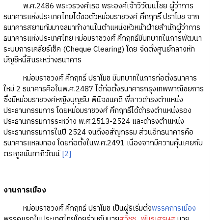
พ.ศ.2486 พระวรวงศ์เธอ พระองค์เจ้าวิวัฒนไชย ผู้ว่าการ
ธนาคารแห่งประเทศไทยได้ขอตัวหม่อมราชวงศ์ คึกฤทธิ์ ปราโมช จาก
ธนาคารสยามกัมมาจลมาทำงานในตำแหน่งหัวหน้าฝ่ายสำนักผู้ว่าการ
ธนาคารแห่งประเทศไทย หม่อมราชวงศ์ คึกฤทธิ์มีบทบาทในการพัฒนา
ระบบการเคลียร์เช็ค (Cheque Clearing) โดย จัดตั้งศูนย์กลางหัก
บัญชีหนี้สินระหว่างธนาคาร
หม่อมราชวงศ์ คึกฤทธิ์ ปราโมช มีบทบาทในการก่อตั้งธนาคาร
ใหม่ 2 ธนาคารคือในพ.ศ.2487 ได้ก่อตั้งธนาคารกรุงเทพพาณิชยการ
ซึ่งมีหม่อมราชวงศ์หญิงบุญรับ พินิจชนคดี พี่สาวดำรงตำแหน่ง
ประธานกรรมการ โดยหม่อมราชวงศ์ คึกฤทธิ์ได้ดำรงตำแหน่งรอง
ประธานกรรมการระหว่าง พ.ศ.2513-2524 และดำรงตำแหน่ง
ประธานกรรมการในปี 2524 จนถึงอสัญกรรม ส่วนอีกธนาคารคือ
ธนาคารแหลมทอง โดยก่อตั้งในพ.ศ.2491 เนื่องจากมีความคุ้นเคยกับ
ตระกูลนันทาภิวัฒน์
[2]
งานการเมือง
หม่อมราชวงศ์ คึกฤทธิ์ ปราโมช เป็นผู้ริเริ่มตั้ง
พรรคการเมือง
พรรคแรกในประเทศไทยโดยร่วมกับนาย
สุวิชช_พันธเศรษฐ
นาย