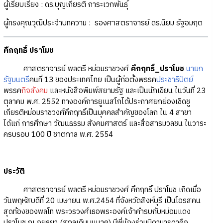
ผู้เรียบเรียง : ดร.บุญเกียรติ การะเวกพันธุ์
ผู้ทรงคุณวุฒิประจำบทความ : รองศาสตราจารย์ ดร.นิยม รัฐอมฤต
คึกฤทธิ์ ปราโมช
ศาสตราจารย์ พลตรี หม่อมราชวงศ์
คึกฤทธิ์_ปราโมช
นายก
รัฐมนตรี
คนที่ 13 ของประเทศไทย เป็นผู้ก่อตั้งพรรค
ประชาธิปัตย์
พรรค
กิจสังคม
และหนังสือพิมพ์สยามรัฐ และเป็นนักเขียน ในวันที่ 23
ตุลาคม พ.ศ. 2552 ทางองค์การยูเนสโกได้ประกาศยกย่องเชิดชู
เกียรติหม่อมราชวงศ์คึกฤทธิ์เป็นบุคคลสำคัญของโลก ใน 4 สาขา
ได้แก่ การศึกษา วัฒนธรรม สังคมศาสตร์ และสื่อสารมวลชน ในวาระ
ครบรอบ 100 ปี ชาตกาล พ.ศ. 2554
ประวัติ
ศาสตราจารย์ พลตรี หม่อมราชวงศ์ คึกฤทธิ์ ปราโมช เกิดเมื่อ
วันพฤหัสบดีที่ 20 เมษายน พ.ศ.2454 ที่จังหวัดสิงห์บุรี เป็นโอรสคน
สุดท้องของพลโท พระวรวงศ์เธอพระองค์เจ้าคำรบกับหม่อมแดง
ปราโมช ณ อยุธยา (สกุลเดิมบุนนาค) มีพี่น้องร่วมบิดามารดาคือ