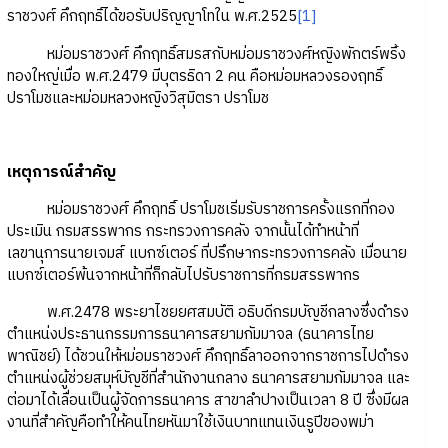
ราชวงศ์ คึกฤทธิ์ได้ขอรับปริญญาโทใน พ.ศ.2525
[1]
หม่อมราชวงศ์ คึกฤทธิ์สมรสกับหม่อมราชวงศ์หญิงพักตร์พริ้ง
ทองใหญ่เมื่อ พ.ศ.2479 มีบุตรธิดา 2 คน คือหม่อมหลวงรองฤทธิ์
ปราโมชและหม่อมหลวงหญิงวิสุมิตรา ปราโมช
เหตุการณ์สำคัญ
หม่อมราชวงศ์ คึกฤทธิ์ ปราโมชเริ่มรับราชการครั้งแรกที่กอง
ประเมิน กรมสรรพากร กระทรวงการคลัง จากนั้นได้ทำหน้าที่
เลขานุการนายเจมส์ แบกซ์เตอร์ ที่ปรึกษากระทรวงการคลัง เมื่อนาย
แบกซ์เตอร์พ้นจากหน้าที่ก็กลับไปรับราชการที่กรมสรรพากร
พ.ศ.2478 พระยาไชยยศสมบัติ อธิบดีกรมบัญชีกลางซึ่งดำรง
ตำแหน่งประธานกรรมการธนาคารสยามกัมมาจล (ธนาคารไทย
พาณิชย์) ได้ชวนให้หม่อมราชวงศ์ คึกฤทธิ์ลาออกจากราชการไปดำรง
ตำแหน่งผู้ช่วยสมุห์บัญชีที่สำนักงานกลาง ธนาคารสยามกัมมาจล และ
ต่อมาได้เลื่อนเป็นผู้จัดการธนาคาร สาขาลำปางเป็นเวลา 8 ปี ซึ่งมีผล
งานที่สำคัญคือทำให้คนไทยหันมาใช้เงินบาทแทนเงินรูปีของพม่า