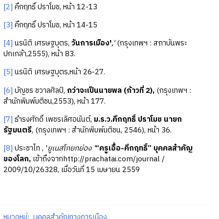
[2]
คึกฤทธิ์ ปราโมช, หน้า 12-13
[3]
คึกฤทธิ์ ปราโมช, หน้า 14-15
[4]
นรนิติ เศรษฐบุตร,
วันการเมือง'
,'
(กรุงเทพฯ : สถาบันพระ
ปกเกล้า,2555), หน้า 83.
[5]
นรนิติ เศรษฐบุตร,หน้า 26-27.
[6]
บัญชร ชวาลศิลป์,
กว่าจะเป็นนายพล (ก้าวที่ 2),
(กรุงเทพฯ :
สำนักพิมพ์มติชน,2553), หน้า 177.
[7]
ธำรงศักดิ์ เพชรเลิศอนันต์,
ม.ร.ว.คึกฤทธิ์ ปราโมช นายก
รัฐมนตรี
, (กรุงเทพฯ : สำนักพิมพ์มติชน, 2546), หน้า 36.
[8]
ประชาไท , '
ยูเนสโกยกย่อง '
“ครูเอื้อ-คึกฤทธิ์” บุคคลสำคัญ
ของโลก,
เข้าถึงจากhttp://prachatai.com/journal /
2009/10/26328, เมื่อวันที่ 15 เมษายน 2559
หมวดหมู่
:
บุคคลสำคัญทางการเมือง