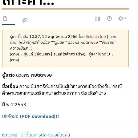
เกาะคา...
รุ่นแก้ไขเมื่อ 10:37, 12 พฤศจิกายน 2556 โดย
Suksan
(
คุย
|
ส่วน
ร่วม
)
(หน้าที่ถูกสร้างด้วย ''''ผู้แต่ง''' ดวงพร พยัตตพงษ์ '''ชื่อเรื่อง'''
ความเป็นส...')
(ต่าง) ←รุ่นแก้ไขก่อนหน้า | รุ่นแก้ไขล่าสุด (ต่าง) | รุ่นแก้ไขถัดไป→
(ต่าง)
ผู้แต่ง
ดวงพร พยัตตพงษ์
ชื่อเรื่อง
ความเป็นสตรีกับการเป็นผู้นำทางการเมืองท้องถิ่น: กรณี
ศึกษานายกเทศมนตรีเทศบาลตำบลเกาะคา จังหวัดลำปาง
ปี
พ.ศ 2553
บทคัดย่อ
(PDF download)
หมวดหมู่
:
ว่าด้วยการปกครองท้องถิ่น