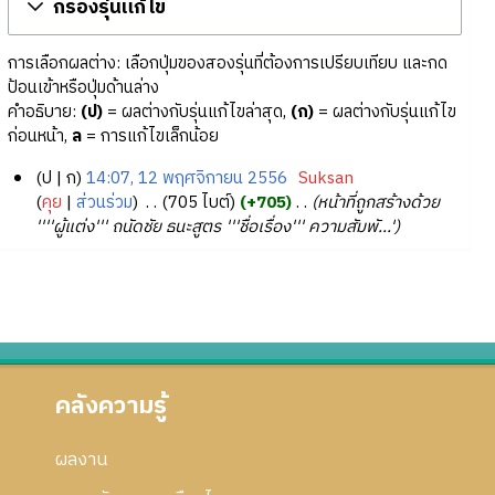
กรองรุ่นแก้ไข
การเลือกผลต่าง: เลือกปุ่มของสองรุ่นที่ต้องการเปรียบเทียบ และกด
ป้อนเข้าหรือปุ่มด้านล่าง
คำอธิบาย:
(ป)
= ผลต่างกับรุ่นแก้ไขล่าสุด,
(ก)
= ผลต่างกับรุ่นแก้ไข
ก่อนหน้า,
ล
= การแก้ไขเล็กน้อย
ป
ก
14:07, 12 พฤศจิกายน 2556
‎
Suksan
1
คุย
ส่วนร่วม
‎
705 ไบต์
+705
‎
หน้าที่ถูกสร้างด้วย
''''ผู้แต่ง''' ถนัดชัย ธนะสูตร '''ชื่อเรื่อง''' ความสัมพั...'
2
พ
ฤ
ศ
จิ
ก
า
คลังความรู้
ย
น
2
ผลงาน
5