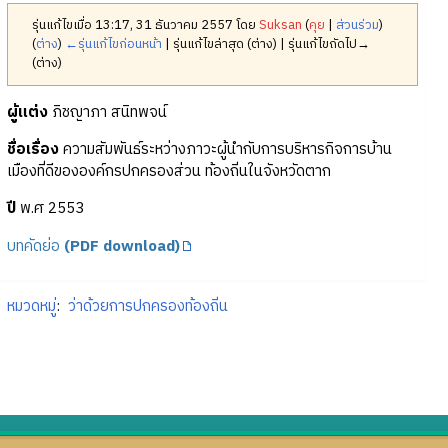
รุ่นแก้ไขเมื่อ 13:17, 31 ธันวาคม 2557 โดย
Suksan
(
คุย
|
ส่วนร่วม
)
(
ต่าง
)
←รุ่นแก้ไขก่อนหน้า
| รุ่นแก้ไขล่าสุด (ต่าง) | รุ่นแก้ไขถัดไป→
(ต่าง)
ผู้แต่ง
ภิชญาภา สนิทพจน์
ชื่อเรื่อง
ความสัมพันธ์ระหว่างภาวะผู้นำกับการบริหารกิจการบ้าน
เมืองที่ดีขององค์กรปกครองส่วน ท้องถิ่นในจังหวัดตาก
ปี
พ.ศ 2553
บทคัดย่อ
(PDF download)
หมวดหมู่
:
ว่าด้วยการปกครองท้องถิ่น