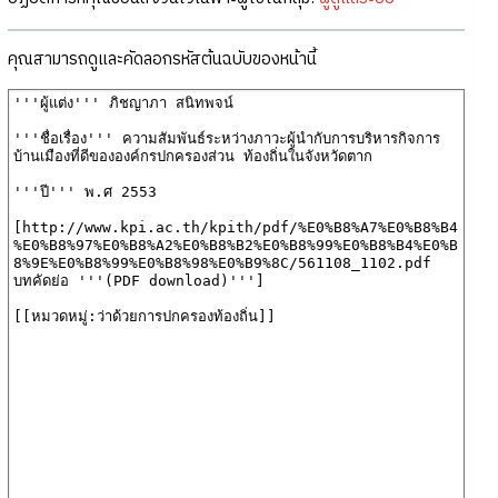
คุณสามารถดูและคัดลอกรหัสต้นฉบับของหน้านี้