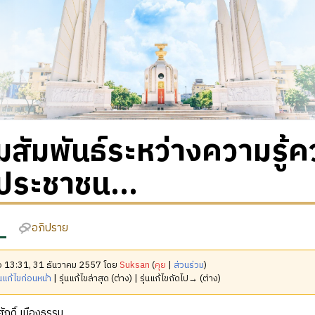
สัมพันธ์ระหว่างความรู้ค
ประชาชน...
อภิปราย
มื่อ 13:31, 31 ธันวาคม 2557 โดย
Suksan
(
คุย
|
ส่วนร่วม
)
นแก้ไขก่อนหน้า
| รุ่นแก้ไขล่าสุด (ต่าง) | รุ่นแก้ไขถัดไป→ (ต่าง)
กดิ์ เมืองธรรม