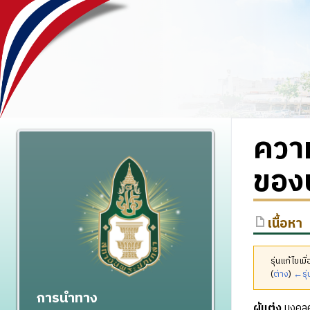
ความ
ของ
เนื้อหา
รุ่นแก้ไขเ
(
ต่าง
)
←รุ่
การนำทาง
ผู้แต่ง
มงคลศั