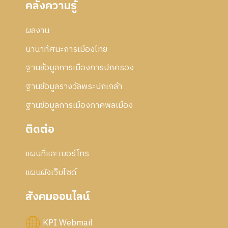
คลังความรู้
5
2
า
7
5
ร
5
ผลงาน
แ
7
ก้
นานาทัศนะการเมืองไทย
ไ
ข
ฐานข้อมูลการเมืองการปกครอง
ฐานข้อมูลรางวัลพระปกเกล้า
ฐานข้อมูลการเมืองภาคพลเมือง
ติดต่อ
แผนที่และเบอร์โทร
แผนผังเว็บไซด์
สังคมออนไลน์
KPI Webmail