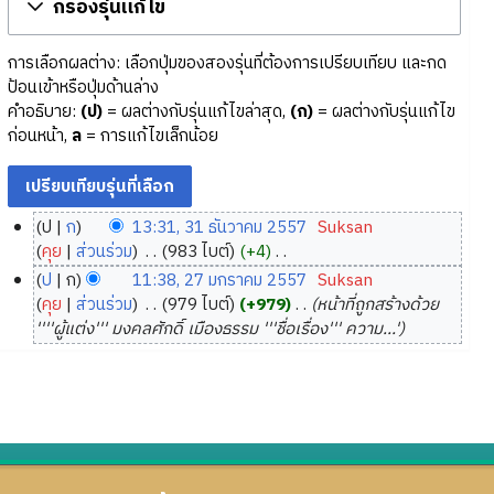
กรองรุ่นแก้ไข
การเลือกผลต่าง: เลือกปุ่มของสองรุ่นที่ต้องการเปรียบเทียบ และกด
ป้อนเข้าหรือปุ่มด้านล่าง
คำอธิบาย:
(ป)
= ผลต่างกับรุ่นแก้ไขล่าสุด,
(ก)
= ผลต่างกับรุ่นแก้ไข
ก่อนหน้า,
ล
= การแก้ไขเล็กน้อย
ป
ก
13:31, 31 ธันวาคม 2557
‎
Suksan
3
คุย
ส่วนร่วม
‎
983 ไบต์
+4
‎
1
ไ
ป
ก
11:38, 27 มกราคม 2557
‎
Suksan
ม่
ธั
2
คุย
ส่วนร่วม
‎
979 ไบต์
+979
‎
หน้าที่ถูกสร้างด้วย
มี
น
7
''''ผู้แต่ง''' มงคลศักดิ์ เมืองธรรม '''ชื่อเรื่อง''' ความ...'
ค
ว
ม
ว
า
ก
า
ค
ร
ม
ม
า
ย่
2
ค
อ
5
ม
ก