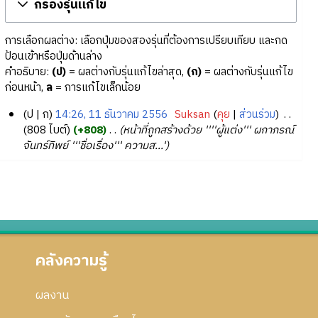
กรองรุ่นแก้ไข
การเลือกผลต่าง: เลือกปุ่มของสองรุ่นที่ต้องการเปรียบเทียบ และกด
ป้อนเข้าหรือปุ่มด้านล่าง
คำอธิบาย:
(ป)
= ผลต่างกับรุ่นแก้ไขล่าสุด,
(ก)
= ผลต่างกับรุ่นแก้ไข
ก่อนหน้า,
ล
= การแก้ไขเล็กน้อย
ป
ก
14:26, 11 ธันวาคม 2556
‎
Suksan
คุย
ส่วนร่วม
‎
1
808 ไบต์
+808
‎
หน้าที่ถูกสร้างด้วย ''''ผู้แต่ง''' ผกาภรณ์
จันทร์ทิพย์ '''ชื่อเรื่อง''' ความส...'
1
ธั
น
ว
า
ค
ม
คลังความรู้
2
5
5
ผลงาน
6