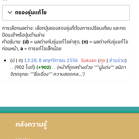
กรองรุ่นแก้ไข
การเลือกผลต่าง: เลือกปุ่มของสองรุ่นที่ต้องการเปรียบเทียบ และกด
ป้อนเข้าหรือปุ่มด้านล่าง
คำอธิบาย:
(ป)
= ผลต่างกับรุ่นแก้ไขล่าสุด,
(ก)
= ผลต่างกับรุ่นแก้ไข
ก่อนหน้า,
ล
= การแก้ไขเล็กน้อย
ป
ก
13:28, 8 พฤศจิกายน 2556
‎
Suksan
คุย
ส่วนร่วม
8
902 ไบต์
+902
‎
หน้าที่ถูกสร้างด้วย ''''ผู้แต่ง''' ชนิดา
จิตตรุทธะ '''ชื่อเรื่อง''' ความสอดคล...'
พ
ฤ
ศ
จิ
ก
า
ย
คลังความรู้
น
2