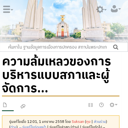
ความล้มเหลวของการ
บริหารแบบสภาและผู้
จัดการ...
รุ่นแก้ไขเมื่อ 12:01, 1 มกราคม 2558 โดย
Suksan
(
คุย
|
ส่วนร่วม
)
(
ต่าง
)
←รุ่นแก้ไขก่อนหน้า
| รุ่นแก้ไขล่าสุด (ต่าง) | รุ่นแก้ไขถัดไป→