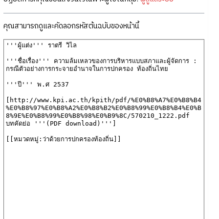
คุณสามารถดูและคัดลอกรหัสต้นฉบับของหน้านี้