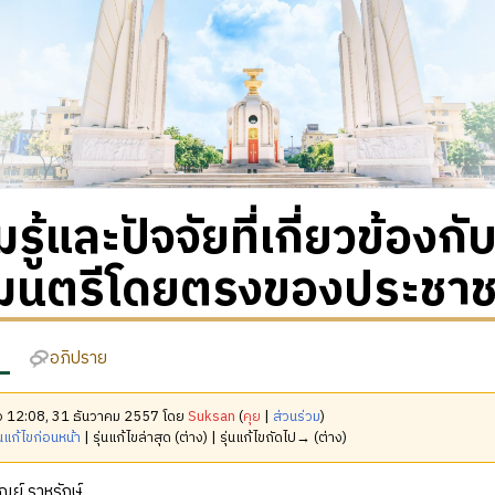
รู้และปัจจัยที่เกี่ยวข้องก
มนตรีโดยตรงของประชาช
อภิปราย
มื่อ 12:08, 31 ธันวาคม 2557 โดย
Suksan
(
คุย
|
ส่วนร่วม
)
นแก้ไขก่อนหน้า
| รุ่นแก้ไขล่าสุด (ต่าง) | รุ่นแก้ไขถัดไป→ (ต่าง)
์ ราหูรักษ์