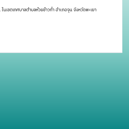
น ในเขตเทศบาลตำบลห้วยข้าวก่ำ อำเภอจุน จังหวัดพะเยา