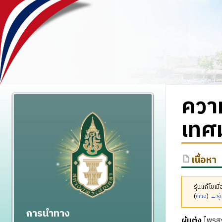
ความ
เทศ
เนื้อหา
รุ่นแก้ไขเ
(
ต่าง
)
←รุ่
การนำทาง
ผู้แต่ง
ไพรสณย