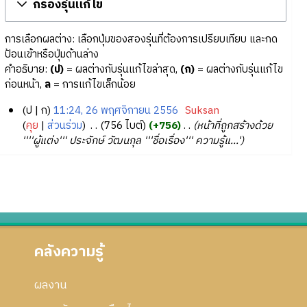
กรองรุ่นแก้ไข
การเลือกผลต่าง: เลือกปุ่มของสองรุ่นที่ต้องการเปรียบเทียบ และกด
ป้อนเข้าหรือปุ่มด้านล่าง
คำอธิบาย:
(ป)
= ผลต่างกับรุ่นแก้ไขล่าสุด,
(ก)
= ผลต่างกับรุ่นแก้ไข
ก่อนหน้า,
ล
= การแก้ไขเล็กน้อย
ป
ก
11:24, 26 พฤศจิกายน 2556
‎
Suksan
2
คุย
ส่วนร่วม
‎
756 ไบต์
+756
‎
หน้าที่ถูกสร้างด้วย
''''ผู้แต่ง''' ประจักษ์ วัฒนกุล '''ชื่อเรื่อง''' ความรู้แ...'
6
พ
ฤ
ศ
จิ
ก
า
คลังความรู้
ย
น
2
ผลงาน
5