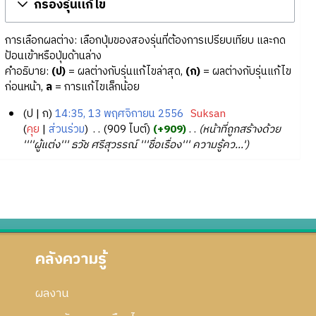
กรองรุ่นแก้ไข
การเลือกผลต่าง: เลือกปุ่มของสองรุ่นที่ต้องการเปรียบเทียบ และกด
ป้อนเข้าหรือปุ่มด้านล่าง
คำอธิบาย:
(ป)
= ผลต่างกับรุ่นแก้ไขล่าสุด,
(ก)
= ผลต่างกับรุ่นแก้ไข
ก่อนหน้า,
ล
= การแก้ไขเล็กน้อย
ป
ก
14:35, 13 พฤศจิกายน 2556
‎
Suksan
1
คุย
ส่วนร่วม
‎
909 ไบต์
+909
‎
หน้าที่ถูกสร้างด้วย
''''ผู้แต่ง''' ธวัช ศรีสุวรรณ์ '''ชื่อเรื่อง''' ความรู้คว...'
3
พ
ฤ
ศ
จิ
ก
า
คลังความรู้
ย
น
2
ผลงาน
5