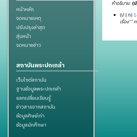
คำอธิบาย:
(ป
หน้าหลัก
ป
ก
1
จดหมายเหตุ
3
เรื่อง''' 
ปรับปรุงล่าสุด
เ
สุ่มหน้า
ม
ษ
จดหมายข่าว
า
ย
น
สถาบันพระปกเกล้า
2
5
เว็บไซต์สถาบัน
5
ฐานข้อมูลพระปกเกล้า
7
แลกเปลี่ยนเรียนรู้
ข่าวสารจากสถาบัน
ข้อมูลศิษย์เก่า
ข้อมูลนักศึกษา