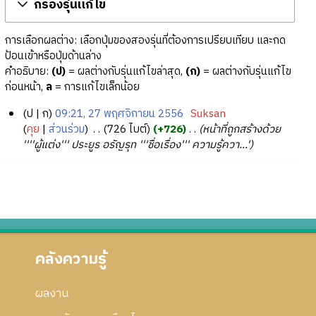
กรองรุ่นแก้ไข
การเลือกผลต่าง: เลือกปุ่มของสองรุ่นที่ต้องการเปรียบเทียบ และกด
ป้อนเข้าหรือปุ่มด้านล่าง
คำอธิบาย:
(ป)
= ผลต่างกับรุ่นแก้ไขล่าสุด,
(ก)
= ผลต่างกับรุ่นแก้ไข
ก่อนหน้า,
ล
= การแก้ไขเล็กน้อย
ป
ก
09:21, 27 พฤศจิกายน 2556
‎
Suksan
2
คุย
ส่วนร่วม
‎
726 ไบต์
+726
‎
หน้าที่ถูกสร้างด้วย
''''ผู้แต่ง''' ประยูร อรัญรุท '''ชื่อเรื่อง''' ความรู้ควา...'
7
พ
ฤ
ศ
จิ
ก
า
คลังความรู้
ย
น
2
ผลงาน
5