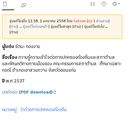
รุ่นแก้ไขเมื่อ 11:58, 1 มกราคม 2558 โดย
Suksan
(
คุย
|
ส่วนร่วม
)
(
ต่าง
)
←รุ่นแก้ไขก่อนหน้า
| รุ่นแก้ไขล่าสุด (ต่าง) | รุ่นแก้ไขถัดไป→
(ต่าง)
ผู้แต่ง
รัตนะ ทองงาม
ชื่อเรื่อง
ความรู้ความเข้าใจต่อการปกครองท้องถิ่นและสภาตำบล
และทัศนคติทางการเมืองของ คณะกรรมการสภาตำบล : ศึกษาเฉพาะ
กรณี อำเภอเขาสวนกวาง จังหวัดขอนแก่น
ปี
พ.ศ 2537
บทคัดย่อ
(PDF download)
หมวดหมู่
:
ว่าด้วยการปกครองท้องถิ่น