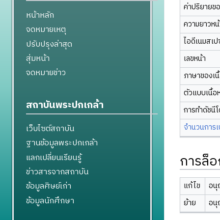
ค่าปริยายข
หน้าหลัก
ความยาวหน้า
จดหมายเหตุ
ไอดีเนมสเป
ปรับปรุงล่าสุด
สุ่มหน้า
เลขหน้า
จดหมายข่าว
ภาษาของเนื
ตัวแบบเนื้อ
สถาบันพระปกเกล้า
การทำดัชนี
จำนวนการเปล
เว็บไซต์สถาบัน
ฐานข้อมูลพระปกเกล้า
การล็อ
แลกเปลี่ยนเรียนรู้
ข่าวสารจากสถาบัน
ข้อมูลศิษย์เก่า
แก้ไข
อนุ
ข้อมูลนักศึกษา
ย้าย
อนุ