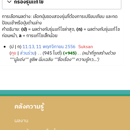
กรองรุ่นแก้ไข
การเลือกผลต่าง: เลือกปุ่มของสองรุ่นที่ต้องการเปรียบเทียบ และกด
ป้อนเข้าหรือปุ่มด้านล่าง
คำอธิบาย:
(ป)
= ผลต่างกับรุ่นแก้ไขล่าสุด,
(ก)
= ผลต่างกับรุ่นแก้ไข
ก่อนหน้า,
ล
= การแก้ไขเล็กน้อย
ป
ก
11:13, 11 พฤศจิกายน 2556
‎
Suksan
1
คุย
ส่วนร่วม
‎
945 ไบต์
+945
‎
หน้าที่ถูกสร้างด้วย
''''ผู้แต่ง''' ชูชีพ นิ่มเฉลิม '''ชื่อเรื่อง''' ความรู้คว...'
1
พ
ฤ
ศ
จิ
ก
า
คลังความรู้
ย
น
2
ผลงาน
5