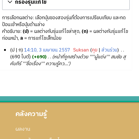
กรองรุ่นแก้ไข
การเลือกผลต่าง: เลือกปุ่มของสองรุ่นที่ต้องการเปรียบเทียบ และกด
ป้อนเข้าหรือปุ่มด้านล่าง
คำอธิบาย:
(ป)
= ผลต่างกับรุ่นแก้ไขล่าสุด,
(ก)
= ผลต่างกับรุ่นแก้ไข
ก่อนหน้า,
ล
= การแก้ไขเล็กน้อย
ป
ก
14:10, 3 เมษายน 2557
‎
Suksan
คุย
ส่วนร่วม
‎
3
690 ไบต์
+690
‎
หน้าที่ถูกสร้างด้วย ''''ผู้แต่ง''' สมชัย สุ
คัมภีร์ '''ชื่อเรื่อง''' ความรู้คว...'
เ
ม
ษ
า
ย
น
2
คลังความรู้
5
5
7
ผลงาน