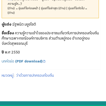
ความรู้ค...')
(ต่าง) ←รุ่นแก้ไขก่อนหน้า | รุ่นแก้ไขล่าสุด (ต่าง) | รุ่นแก้ไขถัดไป→
(ต่าง)
ผู้แต่ง
ฉัฐพนิต มยูขโชติ
ชื่อเรื่อง
ความรู้ความเข้าใจของประชาชนเกี่ยวกับการปกครองท้องถิ่น
ศึกษาเฉพาะกรณีองค์การบริหาร ส่วนตำบลอู่ทอง อำเภออู่ทอง
จังหวัดสุพรรณบุรี
ปี
พ.ศ 2550
บทคัดย่อ
(PDF download)
หมวดหมู่
:
ว่าด้วยการปกครองท้องถิ่น