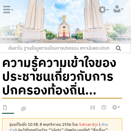
ความรู้ความเข้าใจของ
ประชาชนเกี่ยวกับการ
ปกครองท้องถิ่น...
รุ่นแก้ไขเมื่อ 10:58, 8 พฤศจิกายน 2556 โดย
Suksan
(
คุย
|
ส่วน
ร่วม
)
(หน้าที่ถูกสร้างด้วย ''''ผู้แต่ง''' ฉัฐพนิต มยูขโชติ '''ชื่อเรื่อง'''