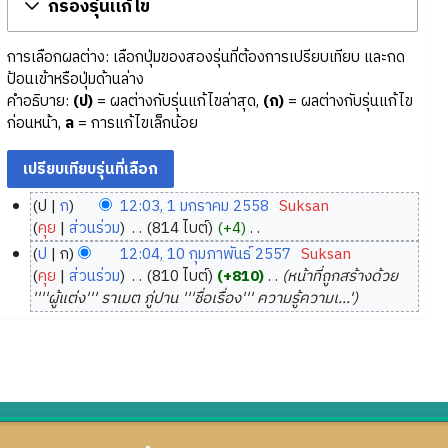
กรองรุ่นแก้ไข
การเลือกผลต่าง: เลือกปุ่มของสองรุ่นที่ต้องการเปรียบเทียบ และกด
ป้อนเข้าหรือปุ่มด้านล่าง
คำอธิบาย:
(ป)
= ผลต่างกับรุ่นแก้ไขล่าสุด,
(ก)
= ผลต่างกับรุ่นแก้ไข
ก่อนหน้า,
ล
= การแก้ไขเล็กน้อย
ป
ก
12:03, 1 มกราคม 2558
‎
Suksan
1
คุย
ส่วนร่วม
‎
814 ไบต์
+4
‎
ม
ไ
ป
ก
12:04, 10 กุมภาพันธ์ 2557
‎
Suksan
ม่
ก
1
คุย
ส่วนร่วม
‎
810 ไบต์
+810
‎
หน้าที่ถูกสร้างด้วย
มี
ร
0
''''ผู้แต่ง''' ราเมต ภู่ปาน '''ชื่อเรื่อง''' ความรู้ความเ...'
ค
า
กุ
ว
ค
ม
า
ม
ภ
ม
2
า
ย่
5
พั
อ
5
น
ก