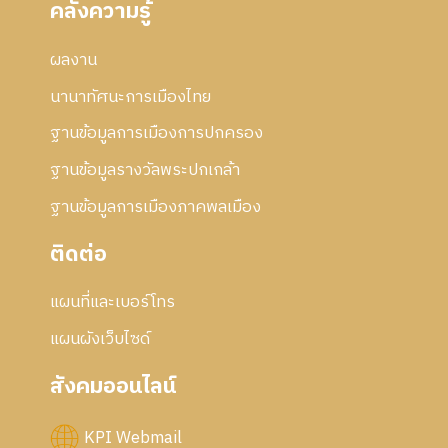
คลังความรู้
8
ธ์
า
2
ร
5
ผลงาน
แ
5
ก้
นานาทัศนะการเมืองไทย
7
ไ
ข
ฐานข้อมูลการเมืองการปกครอง
ฐานข้อมูลรางวัลพระปกเกล้า
ฐานข้อมูลการเมืองภาคพลเมือง
ติดต่อ
แผนที่และเบอร์โทร
แผนผังเว็บไซด์
สังคมออนไลน์
KPI Webmail